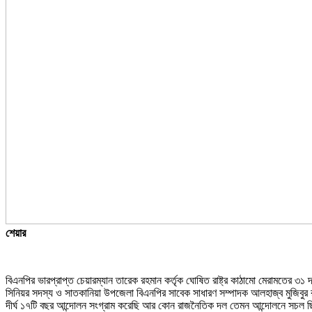
শেয়ার
বিএনপির ভারপ্রাপ্ত চেয়ারম্যান তারেক রহমান কর্তৃক ঘোষিত রাষ্ট্র কাঠামো মেরামতের ৩
সিনিয়র সদস্য ও সাতকানিয়া উপজেলা বিএনপির সাবেক সাধারণ সম্পাদক আলহাজ্ব মুজিবুর র
দীর্ঘ ১৭টি বছর আন্দোলন সংগ্রাম করেছি আর কোন রাজনৈতিক দল তেমন আন্দোলনে সচল ছিল ন