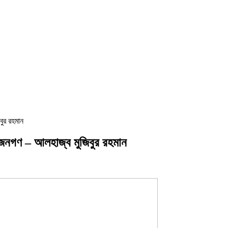
বুর রহমান
র জনগণ – আলহাজ্ব মুজিবুর রহমান