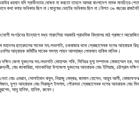
য়াউর রহমান যদি স্বাধীনতার ঘোষনা না করতো তাহলে আমরা বাংলাদেশ নামক মানচিত্র পেত
ভাবে কথা বলার অধিকার ছিল না।মানুষের ভোটের অধিকার ছিল না।বিগত ৩৬ বছরের রাজনৈতিক জ
যোগী সংগঠনের উদ্যোগে মধ্য গারাংগিয়া সরকারি প্রাথমিক বিদ্যালয় মাঠ প্রাঙ্গণে আয়োজ
রাম মহানগর ছাত্রদলের সাবেক সহ-সভাপতি, চকবাজার থানা স্বেচ্ছাসেবক দলের আহবায়ক রিদ
বিএনপির আহ্বায়ক কমিটির সাবেক সদস্য লায়ন আলহাজ্ব লোকমান হাকিম মানিক।
রাম দক্ষিন জেলা যুবদলের সহ-সভাপতি মোহাম্মদ শফি, সিনিয়র যুগ্ম সম্পাদক মোজাম্মেল হক
রুন্নবী, মোঃ জাকারিয়া, সাতকানিয়া উপজেলা যুবদলের আহবায়ক মোঃ ইলিয়াছ, চট্টগ্রাম দক্ষিণ 
দল নেতা মোঃ এমরান, সোলাইমান বাবুল, নিয়াজু মেম্বার, জামাল হোসেন, আয়ুব আলী, মোজাফফ
মিজান, যুগ্ন আহবায়ক মোঃ সিরাজুল ইসলাম, পৌরসভা স্বেচ্ছাসেবক দলের আহবায়ক মোঃ মি
খুরশেদ, আবু হানিফ, হানিফ, রুবেল।