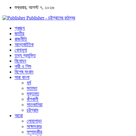
শুক্রবার, আগস্ট ৭, ২০২৬
Publisher - চট্টগ্রামের কন্ঠস্বর
প্রচ্ছদ
জাতীয়
রাজনীতি
আন্তর্জাতিক
খেলাধুলা
তথ্য প্রযুক্তি
বিনোদন
নারী ও শিশু
বিশেষ সংবাদ
সারা বাংলা
ধর্ম
মতামত
মুক্তমত
বাঁশখালী
সাতকানিয়া
চট্টগ্রাম
আরো
লোহাগাড়া
সাক্ষাৎকার
সম্পাদকীয়