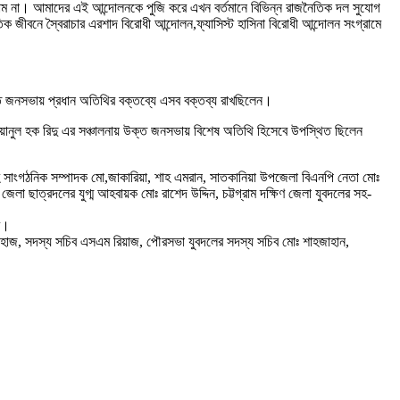
াম না। আমাদের এই আন্দোলনকে পুজি করে এখন বর্তমানে বিভিন্ন রাজনৈতিক দল সুযোগ
ীবনে স্বৈরাচার এরশাদ বিরোধী আন্দোলন,ফ্যাসিস্ট হাসিনা বিরোধী আন্দোলন সংগ্রামে
িত জনসভায় প্রধান অতিথির বক্তব্যে এসব বক্তব্য রাখছিলেন।
ুয়ানুল হক রিদু এর সঞ্চালনায় উক্ত জনসভায় বিশেষ অতিথি হিসেবে উপস্থিত ছিলেন
, সহ সাংগঠনিক সম্পাদক মো,জাকারিয়া, শাহ এমরান, সাতকানিয়া উপজেলা বিএনপি নেতা মোঃ
জেলা ছাত্রদলের যুগ্ম আহবায়ক মোঃ রাশেদ উদ্দিন, চট্টগ্রাম দক্ষিণ জেলা যুবদলের সহ-
র।
নহাজ, সদস্য সচিব এসএম রিয়াজ, পৌরসভা যুবদলের সদস্য সচিব মোঃ শাহজাহান,