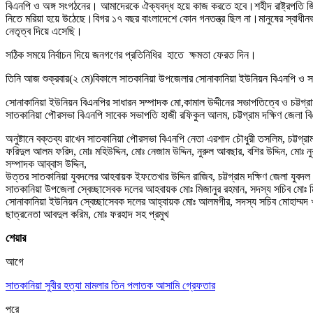
বিএনপি ও অঙ্গ সংগঠনের। আমাদেরকে ঐক্যবদ্ধ হয়ে কাজ করতে হবে।শহীদ রাষ্ট্রপতি জি
নিতে মরিয়া হয়ে উঠেছে।বিগর ১৭ বছর বাংলাদেশে কোন গনতন্ত্র ছিল না।মানুষের স্বাধীন
নেতৃত্ব দিয়ে এসেছি।
সঠিক সময়ে নির্বাচন দিয়ে জনগণের প্রতিনিধির হাতে ক্ষমতা ফেরত দিন।
তিনি আজ শুক্রবার(২ মে)বিকালে সাতকানিয়া উপজেলার সোনাকানিয়া ইউনিয়ন বিএনপি ও সং
সোনাকানিয়া ইউনিয়ন বিএনপির সাধারন সম্পাদক মো,কামাল উদ্দীনের সভাপতিত্বে ও চট্টগ্
সাতকানিয়া পৌরসভা বিএনপি সাবেক সভাপতি হাজী রফিকুল আলম, চট্টগ্রাম দক্ষিণ জেলা 
অনুষ্টানে বক্তব্য রাখেন সাতকানিয়া পৌরসভা বিএনপি নেতা এরশাদ চৌধুরী তসলিম, চট্টগ্
ফরিদুল আলম ফরিদ, মোঃ মহিউদ্দিন, মোঃ নেজাম উদ্দিন, নুরুল আবছার, বশির উদ্দিন, মোঃ নু
সম্পাদক আব্বাস উদ্দিন,
উত্তর সাতকানিয়া যুবদলের আহবায়ক ইফতেখার উদ্দিন রাজিব, চট্টগ্রাম দক্ষিণ জেলা যুব
সাতকানিয়া উপজেলা স্বেচ্ছাসেবক দলের আহবায়ক মোঃ মিজানুর রহমান, সদস্য সচিব মোঃ 
সোনাকানিয়া ইউনিয়ন স্বেচ্ছাসেবক দলের আহ্বায়ক মোঃ আলমগীর, সদস্য সচিব মোহাম্মদ 
ছাত্রনেতা আবদুল করিম, মোঃ ফরহাদ সহ প্রমুখ
শেয়ার
আগে
সাতকানিয়া সুবীর হত্যা মামলার তিন পলাতক আসামি গ্রেফতার
পরে