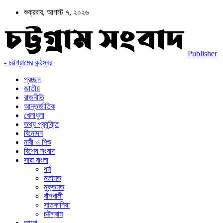
শুক্রবার, আগস্ট ৭, ২০২৬
Publisher
- চট্টগ্রামের কন্ঠস্বর
প্রচ্ছদ
জাতীয়
রাজনীতি
আন্তর্জাতিক
খেলাধুলা
তথ্য প্রযুক্তি
বিনোদন
নারী ও শিশু
বিশেষ সংবাদ
সারা বাংলা
ধর্ম
মতামত
মুক্তমত
বাঁশখালী
সাতকানিয়া
চট্টগ্রাম
আরো