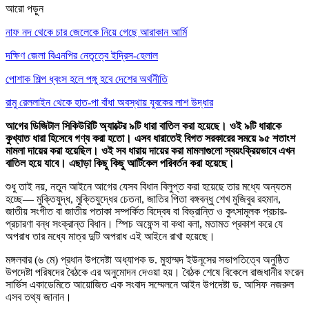
আরো পড়ুন
নাফ নদ থেকে চার জেলেকে নিয়ে গেছে আরাকান আর্মি
দক্ষিণ জেলা বিএনপির নেতৃত্বে ইদ্রিস-হেলাল
পোশাক শিল্প ধ্বংস হলে পঙ্গু হবে দেশের অর্থনীতি
রামু রেললাইন থেকে হাত-পা বাঁধা অবস্থায় যুবকের লাশ উদ্ধার
আগের ডিজিটাল সিকিউরিটি অ্যাক্টের ৯টি ধারা বাতিল করা হয়েছে। ওই ৯টি ধারাকে
কুখ্যাত ধারা হিসেবে গণ্য করা হতো। এসব ধারাতেই বিগত সরকারের সময়ে ৯৫ শতাংশ
মামলা দায়ের করা হয়েছিল। ওই সব ধারায় দায়ের করা মামলাগুলো স্বয়ংক্রিয়ভাবে এখন
বাতিল হয়ে যাবে। এছাড়া কিছু কিছু আর্টিকেল পরিবর্তন করা হয়েছে।
শুধু তাই নয়, নতুন আইনে আগের যেসব বিধান বিলুপ্ত করা হয়েছে তার মধ্যে অন্যতম
হচ্ছে— মুক্তিযুদ্ধ, মুক্তিযুদ্ধের চেতনা, জাতির পিতা বঙ্গবন্ধু শেখ মুজিবুর রহমান,
জাতীয় সংগীত বা জাতীয় পতাকা সম্পর্কিত বিদ্বেষ বা বিভ্রান্তি ও কুৎসামূলক প্রচার-
প্রচারণা বন্ধ সংক্রান্ত বিধান। স্পিচ অফেন্স বা কথা বলা, মতামত প্রকাশ করে যে
অপরাধ তার মধ্যে মাত্র দুটি অপরাধ এই আইনে রাখা হয়েছে।
মঙ্গলবার (৬ মে) প্রধান উপদেষ্টা অধ্যাপক ড. মুহাম্মদ ইউনূসের সভাপতিত্বে অনুষ্ঠিত
উপদেষ্টা পরিষদের বৈঠকে এর অনুমোদন দেওয়া হয়। বৈঠক শেষে বিকেলে রাজধানীর ফরেন
সার্ভিস একাডেমিতে আয়োজিত এক সংবাদ সম্মেলনে আইন উপদেষ্টা ড. আসিফ নজরুল
এসব তথ্য জানান।