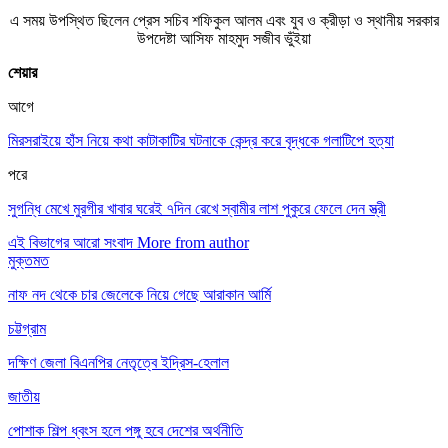
এ সময় উপস্থিত ছিলেন প্রেস সচিব শফিকুল আলম এবং যুব ও ক্রীড়া ও স্থানীয় সরকার
উপদেষ্টা আসিফ মাহমুদ সজীব ভুঁইয়া
শেয়ার
আগে
মিরসরাইয়ে হাঁস নিয়ে কথা কাটাকাটির ঘটনাকে কেন্দ্র করে বৃদ্ধকে গলাটিপে হত্যা
পরে
সুগন্ধি মেখে মুরগীর খাবার ঘরেই ৭দিন রেখে স্বামীর লাশ পুকুরে ফেলে দেন স্ত্রী
এই বিভাগের আরো সংবাদ
More from author
মুক্তমত
নাফ নদ থেকে চার জেলেকে নিয়ে গেছে আরাকান আর্মি
চট্টগ্রাম
দক্ষিণ জেলা বিএনপির নেতৃত্বে ইদ্রিস-হেলাল
জাতীয়
পোশাক শিল্প ধ্বংস হলে পঙ্গু হবে দেশের অর্থনীতি