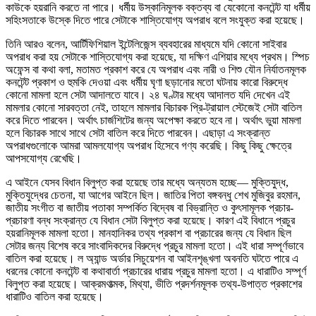
কাউকে হয়রানি করতে না পারে। ধর্মীয় উস্কানিমূলক বক্তব্য বা যেকোনো কনটেন্ট যা ধর্মীয়
সহিংসতাকে উস্কে দিতে পারে সেটাকে শাস্তিযোগ্য অপরাধ বলে সংযুক্ত করা হয়েছে।
তিনি আরও বলেন, আর্টিফিশিয়াল ইন্টেলিজেন্স ব্যবহারের মাধ্যমে যদি কোনো সাইবার
অপরাধ করা হয় সেটাকে শাস্তিযোগ্য করা হয়েছে, যা দক্ষিণ এশিয়ার মধ্যে প্রথম। স্পিচ
অফেন্স বা কথা বলা, মতামত প্রকাশ করে যে অপরাধ এবং নারী ও শিশু যৌন নির্যাতনমূলক
কনটেন্ট প্রকাশ ও হুমকি দেওয়া এবং ধর্মীয় ঘৃণা ছড়ানোর মতো ঘটনায় কারো বিরুদ্ধে
কোনো মামলা হলে সেটা আদালতে যাবে। ২৪ ঘণ্টার মধ্যে আদালত যদি দেখেন এই
মামলার কোনো সারবত্তা নেই, তাহলে মামলার বিচারক প্রি-ট্রায়াল স্টেজেই সেটা বাতিল
করে দিতে পারবেন। অর্থাৎ চার্জশিটের জন্য অপেক্ষা করতে হবে না। অর্থাৎ ভুয়া মামলা
হলে বিচারক সাথে সাথে সেটা বাতিল করে দিতে পারবেন। এছাড়া এ সংক্রান্ত
অপরাধগুলোকে আমরা আমলযোগ্য অপরাধ হিসেবে গণ্য করেছি। কিছু কিছু ক্ষেত্রে
আপসযোগ্য রেখেছি।
এ আইনে যেসব বিধান বিলুপ্ত করা হয়েছে তার মধ্যে অন্যতম হচ্ছে— মুক্তিযুদ্ধ,
মুক্তিযুদ্ধের চেতনা, যা আগের আইনে ছিল। জাতির পিতা বঙ্গবন্ধু শেখ মুজিবুর রহমান,
জাতীয় সংগীত বা জাতীয় পতাকা সম্পর্কিত বিদ্বেষ বা বিভ্রান্তি ও কুৎসামূলক প্রচার-
প্রচারণা বন্ধ সংক্রান্ত যে বিধান সেটা বিলুপ্ত করা হয়েছে। কারণ এই বিধানে প্রচুর
হয়রানিমূলক মামলা হতো। মানহানিকর তথ্য প্রকাশ বা প্রচারের জন্য যে বিধান ছিল
সেটার জন্য বিশেষ করে সাংবাদিকদের বিরুদ্ধে প্রচুর মামলা হতো। এই ধারা সম্পূর্ণভাবে
বাতিল করা হয়েছে। ল অ্যান্ড অর্ডার সিচুয়েশন বা আইনশৃঙ্খলা অবনতি ঘটতে পারে এ
ধরনের কোনো কনটেন্ট বা কথাবার্তা প্রচারের ধারায় প্রচুর মামলা হতো। এ ধারাটিও সম্পূর্ণ
বিলুপ্ত করা হয়েছে। আক্রমণাত্মক, মিথ্যা, ভীতি প্রদর্শনমূলক তথ্য-উপাত্ত প্রকাশের
ধারাটিও বাতিল করা হয়েছে।