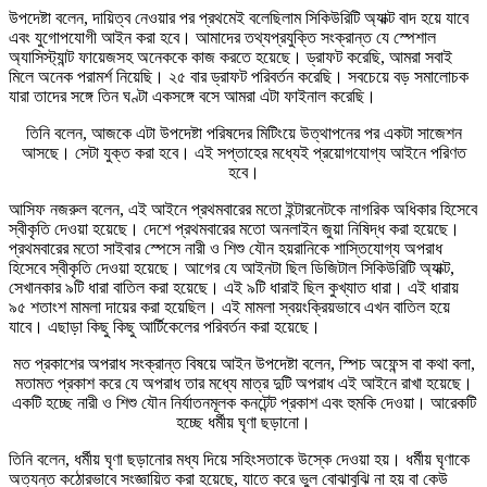
উপদেষ্টা বলেন, দায়িত্ব নেওয়ার পর প্রথমেই বলেছিলাম সিকিউরিটি অ্যাক্ট বাদ হয়ে যাবে
এবং যুগোপযোগী আইন করা হবে। আমাদের তথ্যপ্রযুক্তি সংক্রান্ত যে স্পেশাল
অ্যাসিস্ট্যান্ট ফায়েজসহ অনেককে কাজ করতে হয়েছে। ড্রাফট করেছি, আমরা সবাই
মিলে অনেক পরামর্শ নিয়েছি। ২৫ বার ড্রাফট পরিবর্তন করেছি। সবচেয়ে বড় সমালোচক
যারা তাদের সঙ্গে তিন ঘণ্টা একসঙ্গে বসে আমরা এটা ফাইনাল করেছি।
তিনি বলেন, আজকে এটা উপদেষ্টা পরিষদের মিটিংয়ে উত্থাপনের পর একটা সাজেশন
আসছে। সেটা যুক্ত করা হবে। এই সপ্তাহের মধ্যেই প্রয়োগযোগ্য আইনে পরিণত
হবে।
আসিফ নজরুল বলেন, এই আইনে প্রথমবারের মতো ইন্টারনেটকে নাগরিক অধিকার হিসেবে
স্বীকৃতি দেওয়া হয়েছে। দেশে প্রথমবারের মতো অনলাইন জুয়া নিষিদ্ধ করা হয়েছে।
প্রথমবারের মতো সাইবার স্পেসে নারী ও শিশু যৌন হয়রানিকে শাস্তিযোগ্য অপরাধ
হিসেবে স্বীকৃতি দেওয়া হয়েছে। আগের যে আইনটা ছিল ডিজিটাল সিকিউরিটি অ্যাক্ট,
সেখানকার ৯টি ধারা বাতিল করা হয়েছে। এই ৯টি ধারাই ছিল কুখ্যাত ধারা। এই ধারায়
৯৫ শতাংশ মামলা দায়ের করা হয়েছিল। এই মামলা স্বয়ংক্রিয়ভাবে এখন বাতিল হয়ে
যাবে। এছাড়া কিছু কিছু আর্টিকেলের পরিবর্তন করা হয়েছে।
মত প্রকাশের অপরাধ সংক্রান্ত বিষয়ে আইন উপদেষ্টা বলেন, স্পিচ অফেন্স বা কথা বলা,
মতামত প্রকাশ করে যে অপরাধ তার মধ্যে মাত্র দুটি অপরাধ এই আইনে রাখা হয়েছে।
একটি হচ্ছে নারী ও শিশু যৌন নির্যাতনমূলক কনটেন্ট প্রকাশ এবং হুমকি দেওয়া। আরেকটি
হচ্ছে ধর্মীয় ঘৃণা ছড়ানো।
তিনি বলেন, ধর্মীয় ঘৃণা ছড়ানোর মধ্য দিয়ে সহিংসতাকে উস্কে দেওয়া হয়। ধর্মীয় ঘৃণাকে
অত্যন্ত কঠোরভাবে সংজ্ঞায়িত করা হয়েছে, যাতে করে ভুল বোঝাবুঝি না হয় বা কেউ