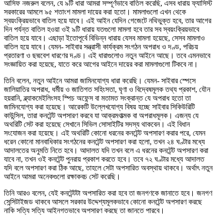
আসিফ নজরুল বলেন, যে ৯টি ধারা আমরা সম্পূর্ণভাবে বাতিল করেছি, এসব ধারায় ফ্যাসিস্ট
সরকারের আমলে ৯৫ শতাংশ মামলা দায়ের করা হতো। মামলাগুলো এখন থেকে
স্বয়ংক্রিয়ভাবে বাতিল হয়ে যাবে। এই আইন যেদিন গেজেটে নথিভুক্ত হবে, তার আগের
দিন পর্যন্ত বাতিল হওয়া ওই ৯টি ধারায় যতগুলো মামলা হবে তার সব স্বয়ংক্রিয়ভাবে
বাতিল হয়ে যাবে। এছাড়া ইতোপূর্বে বিভিন্ন ধারায় যেসব মামলা হয়েছে, সেসব মামলাও
বাতিল হয়ে যাবে। যেমন- সাইবার সন্ত্রাসী কার্যক্রম সংগঠন অপরাধ ও দণ্ড, পরিচয়
প্রতারণা ও ছদ্মবেশ ধারণের দণ্ড। এই ধারাগুলোও নতুন আইনে আছে। তবে এমনভাবে
সংজ্ঞায়িত করা হয়েছে, যাতে করে আগের আইনে দায়ের করা মামলাগুলো টিকবে না।
তিনি বলেন, নতুন আইনে আমরা জামিনযোগ্য ধারা করেছি। যেমন- সাইবার স্পেসে
জালিয়াতির অপরাধ, ধর্মীয় ও জাতিগত সহিংসতা, ঘৃণা ও বিদ্বেষমূলক তথ্য প্রকাশ, যৌন
হয়রানি, ব্ল্যাকমেইলিংসহ স্পিচ অফেন্স বা মতামত সংক্রান্ত যে অপরাধ হতো তা
জামিনযোগ্য করা হয়েছে। আরেকটি উল্লেখযোগ্য বিষয় হচ্ছে সাইবার সিকিউরিটি
কাউন্সিল, তারা কনটেন্ট অপসারণ করবে যা আক্রমণাত্মক বা অপরাধমূলক। এজন্য যে
অথরিটি সেট করা হয়েছে সেখানে সিভিল সোসাইটির সদস্য থাকবেন। এই বিধান
সংযোজন করা হয়েছে। এই অথরিটি কোনো ধরনের কনটেন্ট অপসারণ করার পরে, যেমন
ধরেন কোনো মানবাধিকার সংগঠনের কনটেন্ট অপসারণ করা হলো, তখন ২৪ ঘণ্টার মধ্যে
আদালতের অনুমতি নিতে হবে। আদালত যদি তখন বলে এ ধরনের কনটেন্ট অপসারণ করা
যাবে না, তখন ওই কনটেন্ট পুনরায় প্রকাশ করতে হবে। তবে ৭২ ঘণ্টার মধ্যে আদালত
যদি বলে অপসারণ করা ঠিক আছে, তাহলে সেটা অপসারিত অবস্থায় থাকবে। অর্থাৎ নতুন
আইনে আমরা অনেকগুলো রক্ষাকবচ সেট করেছি।
তিনি আরও বলেন, যেই কনটেন্টটা অপসারিত করা হবে তা জনগণকে জানাতে হবে। জনগণ
সেন্সিটাইজড থাকবে আসলে সরকার উদ্দেশ্যমূলকভাবে কোনো কনটেন্ট অপসারণ করছে
নাকি সত্যি সত্যি আইনগতভাবে অপসারণ করছে তা জানতে পারবে।