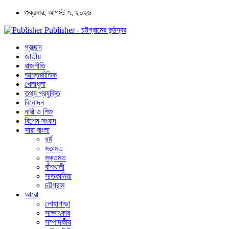
শুক্রবার, আগস্ট ৭, ২০২৬
Publisher - চট্টগ্রামের কন্ঠস্বর
প্রচ্ছদ
জাতীয়
রাজনীতি
আন্তর্জাতিক
খেলাধুলা
তথ্য প্রযুক্তি
বিনোদন
নারী ও শিশু
বিশেষ সংবাদ
সারা বাংলা
ধর্ম
মতামত
মুক্তমত
বাঁশখালী
সাতকানিয়া
চট্টগ্রাম
আরো
লোহাগাড়া
সাক্ষাৎকার
সম্পাদকীয়