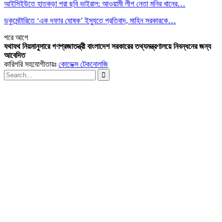
আইসিইউতে হাতকড়া পরা ছবি ভাইরাল: আওয়ামী লীগ নেতা মনির খানের…
ডকুমেন্টারিতে ‘এক দফার ঘোষক’ ইস্যুতে প্রতিবাদ, মাহিন সরকারকে…
পরে
আগে
যথাযথ নিয়মানুসারে গণপ্রজাতন্ত্রী বাংলাদেশ সরকারের তথ্যমন্ত্রণালয়ে নিবন্ধনের জন্য
আবেদিত
কারিগরি সহযোগীতায়ঃ
কোডেক্স টেকনোলজি