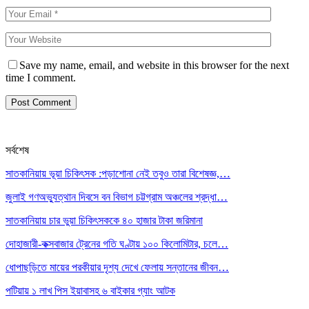
Save my name, email, and website in this browser for the next
time I comment.
সর্বশেষ
সাতকানিয়ায় ভূয়া চিকিৎসক :পড়াশোনা নেই তবুও তারা বিশেষজ্ঞ,…
জুলাই গণঅভ্যুত্থান দিবসে বন বিভাগ চট্টগ্রাম অঞ্চলের শ্রদ্ধা…
সাতকানিয়ায় চার ভুয়া চিকিৎসককে ৪০ হাজার টাকা জরিমানা
দোহাজারী-কক্সবাজার ট্রেনের গতি ঘণ্টায় ১০০ কিলোমিটার, চলে…
ধোপাছড়িতে মায়ের পরকীয়ার দৃশ্য দেখে ফেলায় সন্তানের জীবন…
পটিয়ায় ১ লাখ পিস ইয়াবাসহ ৬ বাইকার গ্যাং আটক