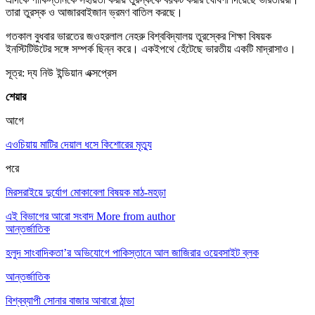
তারা তুরস্ক ও আজারবাইজান ভ্রমণ বাতিল করছে।
গতকাল বুধবার ভারতের জওহরলাল নেহরু বিশ্ববিদ্যালয় তুরস্কের শিক্ষা বিষয়ক
ইনস্টিটিউটের সঙ্গে সম্পর্ক ছিন্ন করে। একইপথে হেঁটেছে ভারতীয় একটি মাদ্রাসাও।
সূত্র: দ্য নিউ ইন্ডিয়ান এক্সপ্রেস
শেয়ার
আগে
এওচিয়ায় মাটির দেয়াল ধসে কিশোরের মৃত্যু
পরে
মিরসরাইয়ে দুর্যোগ মোকাবেলা বিষয়ক মাঠ-মহড়া
এই বিভাগের আরো সংবাদ
More from author
আন্তর্জাতিক
হলুদ সাংবাদিকতা’র অভিযোগে পাকিস্তানে আল জাজিরার ওয়েবসাইট ব্লক
আন্তর্জাতিক
বিশ্বব্যাপী সোনার বাজার আবারো ঠান্ডা