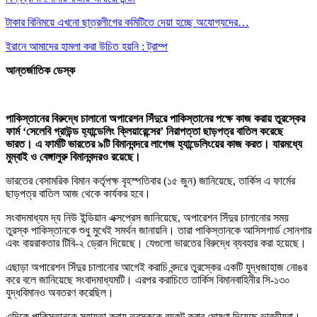
টাকার বিনিময়ে এখনো ছাত্রলীগের কমিটিতে দেয়া হচ্ছে অযোগ্যদের…
ইরানে আমাদের হামলা করা উচিত হয়নি : ট্রাম্প
আন্তর্জাতিক ডেস্ক
পাকিস্তানের বিরুদ্ধে চালানো অপারেশন সিঁদুরে পাকিস্তানের পক্ষে কাজ করায় তুরস্কের
ফার্ম ‘সেলেবি গ্রাউন্ড হ্যান্ডেলিং ক্লিয়ারেন্সের’ নিরাপত্তা ছাড়পত্র বাতিল করেছে
ভারত। এ ফার্মটি ভারতের ৯টি বিমানবন্দরে লাগেজ হ্যান্ডেলিংয়ের কাজ করত। যারমধ্যে
মুম্বাই ও বেঙ্গালুরু বিমানবন্দরও রয়েছে।
ভারতের বেসামরিক বিমান কর্তৃপক্ষ বৃহস্পতিবার (১৫ জুন) জানিয়েছে, তার্কিস এ ফার্মের
ছাড়পত্র বাতিল আজ থেকে কার্যকর হবে।
সংবাদমাধ্যম দ্য নিউ ইন্ডিয়ান এক্সপ্রেস জানিয়েছে, অপারেশন সিঁদুর চালানোর সময়
তুরস্ক পাকিস্তানকে শুধু মুখেই সমর্থন জানায়নি। তারা পাকিস্তানকে আসিসগার্ড সোনগার
এবং বায়রাকতার টিবি-২ ড্রোন দিয়েছে। যেগুলো ভারতের বিরুদ্ধে ব্যবহার করা হয়েছে।
এছাড়া অপারেশন সিঁদুর চালানোর আগেই করাচি বন্দরে তুরস্কের একটি যুদ্ধজাহাজ নোঙর
করে বলে জানিয়েছে সংবাদমাধ্যমটি। এরপর করাচিতে তার্কিস বিমানবাহিনীর সি-১৩০
যুদ্ধবিমানও অবতরণ করেছিল।
এদিকে পাকিস্তানকে সহায়তা করায় তুরস্ককে বয়কট করার ঘোষণা দিয়েছে ভারতীয়রা।