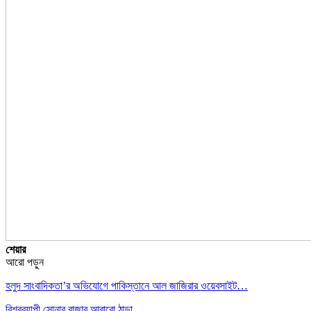
শেয়ার
আরো পড়ুন
হলুদ সাংবাদিকতা’র অভিযোগে পাকিস্তানে আল জাজিরার ওয়েবসাইট…
বিশ্বব্যাপী সোনার বাজার আবারো ঠান্ডা