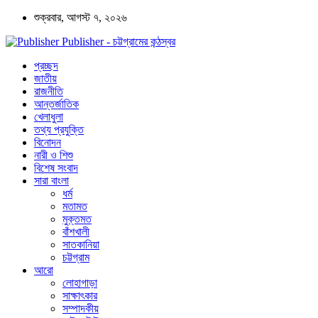
শুক্রবার, আগস্ট ৭, ২০২৬
Publisher - চট্টগ্রামের কন্ঠস্বর
প্রচ্ছদ
জাতীয়
রাজনীতি
আন্তর্জাতিক
খেলাধুলা
তথ্য প্রযুক্তি
বিনোদন
নারী ও শিশু
বিশেষ সংবাদ
সারা বাংলা
ধর্ম
মতামত
মুক্তমত
বাঁশখালী
সাতকানিয়া
চট্টগ্রাম
আরো
লোহাগাড়া
সাক্ষাৎকার
সম্পাদকীয়