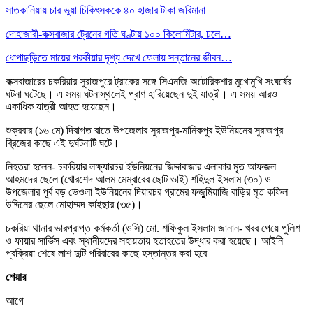
সাতকানিয়ায় চার ভুয়া চিকিৎসককে ৪০ হাজার টাকা জরিমানা
দোহাজারী-কক্সবাজার ট্রেনের গতি ঘণ্টায় ১০০ কিলোমিটার, চলে…
ধোপাছড়িতে মায়ের পরকীয়ার দৃশ্য দেখে ফেলায় সন্তানের জীবন…
কক্সবাজারের চকরিয়ার সুরাজপুরে ট্রাকের সঙ্গে সিএনজি অটোরিকশার মুখোমুখি সংঘর্ষের
ঘটনা ঘটেছে। এ সময় ঘটনাস্থলেই প্রাণ হারিয়েছেন দুই যাত্রী। এ সময় আরও
একাধিক যাত্রী আহত হয়েছেন।
শুক্রবার (১৬ মে) দিবাগত রাতে উপজেলার সুরাজপুর-মানিকপুর ইউনিয়নের সুরাজপুর
ব্রিজের কাছে এই দুর্ঘটনাটি ঘটে।
নিহতরা হলেন- চকরিয়ার লক্ষ্যারচর ইউনিয়নের জিদ্দাবাজার এলাকার মৃত আফজল
আহমদের ছেলে (খোরশেদ আলম মেম্বারের ছোট ভাই) শহিদুল ইসলাম (৩০) ও
উপজেলার পূর্ব বড় ভেওলা ইউনিয়নের দিয়ারচর গ্রামের ফজুুমিয়াজি বাড়ির মৃত কফিল
উদ্দিনের ছেলে মোহাম্মদ কাইছার (৩৫)।
চকরিয়া থানার ভারপ্রাপ্ত কর্মকর্তা (ওসি) মো. শফিকুল ইসলাম জানান- খবর পেয়ে পুলিশ
ও ফায়ার সার্ভিস এবং স্থানীয়দের সহায়তায় হতাহতের উদ্ধার করা হয়েছে। আইনি
প্রক্রিয়া শেষে লাশ দুটি পরিবারের কাছে হস্তান্তর করা হবে
শেয়ার
আগে