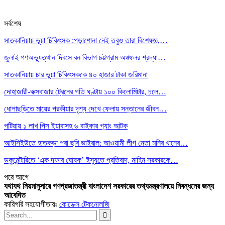
সর্বশেষ
সাতকানিয়ায় ভূয়া চিকিৎসক :পড়াশোনা নেই তবুও তারা বিশেষজ্ঞ,…
জুলাই গণঅভ্যুত্থান দিবসে বন বিভাগ চট্টগ্রাম অঞ্চলের শ্রদ্ধা…
সাতকানিয়ায় চার ভুয়া চিকিৎসককে ৪০ হাজার টাকা জরিমানা
দোহাজারী-কক্সবাজার ট্রেনের গতি ঘণ্টায় ১০০ কিলোমিটার, চলে…
ধোপাছড়িতে মায়ের পরকীয়ার দৃশ্য দেখে ফেলায় সন্তানের জীবন…
পটিয়ায় ১ লাখ পিস ইয়াবাসহ ৬ বাইকার গ্যাং আটক
আইসিইউতে হাতকড়া পরা ছবি ভাইরাল: আওয়ামী লীগ নেতা মনির খানের…
ডকুমেন্টারিতে ‘এক দফার ঘোষক’ ইস্যুতে প্রতিবাদ, মাহিন সরকারকে…
পরে
আগে
যথাযথ নিয়মানুসারে গণপ্রজাতন্ত্রী বাংলাদেশ সরকারের তথ্যমন্ত্রণালয়ে নিবন্ধনের জন্য
আবেদিত
কারিগরি সহযোগীতায়ঃ
কোডেক্স টেকনোলজি