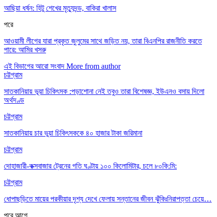
আছিয়া ধর্ষন: হিটু শেখের মৃত্যুদন্ড, বাকিরা খালাস
পরে
আওয়ামী লীগের যারা প্রকৃত জুলুমের সাথে জড়িত নয়, তারা বিএনপির রাজনীতি করতে
পারে: আমির খসরু
এই বিভাগের আরো সংবাদ
More from author
চট্টগ্রাম
সাতকানিয়ায় ভূয়া চিকিৎসক :পড়াশোনা নেই তবুও তারা বিশেষজ্ঞ, ইউএনও বসায় দিলো
অর্থদণ্ড
চট্টগ্রাম
সাতকানিয়ায় চার ভুয়া চিকিৎসককে ৪০ হাজার টাকা জরিমানা
চট্টগ্রাম
দোহাজারী-কক্সবাজার ট্রেনের গতি ঘণ্টায় ১০০ কিলোমিটার, চলে ৮০কি:মি:
চট্টগ্রাম
ধোপাছড়িতে মায়ের পরকীয়ার দৃশ্য দেখে ফেলায় সন্তানের জীবন ঝুঁকিঃনিরাপত্তা চেয়ে…
পরে
আগে