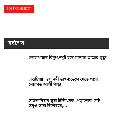
সর্বশেষ
লোহাগাড়ায় বিদ্যুৎস্পৃষ্ট হয়ে মাদ্রাসা ছাত্রের মৃত্যু
এওচিয়ায় ডলু নদী ভাঙ্গন:ভেসে যেতে পারে
নেয়ামত আলী পাড়া
সাতকানিয়ায় ভূয়া চিকিৎসক :পড়াশোনা নেই
তবুও তারা বিশেষজ্ঞ,…