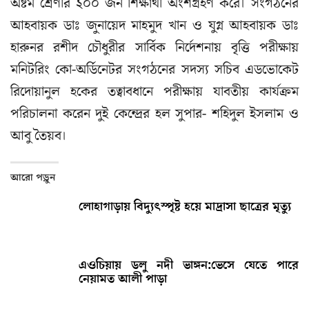
অষ্টম শ্রেণীর ২০০ জন শিক্ষার্থী অংশগ্রহণ করে। সংগঠনের
আহবায়ক ডাঃ জুনায়েদ মাহমুদ খান ও যুগ্ন আহবায়ক ডাঃ
হারুনর রশীদ চৌধুরীর সার্বিক নির্দেশনায় বৃত্তি পরীক্ষায়
মনিটরিং কো-অর্ডিনেটর সংগঠনের সদস্য সচিব এডভোকেট
রিদোয়ানুল হকের তত্বাবধানে পরীক্ষায় যাবতীয় কার্যক্রম
পরিচালনা করেন দুই কেন্দ্রের হল সুপার- শহিদুল ইসলাম ও
আবু তৈয়ব।
আরো পড়ুন
লোহাগাড়ায় বিদ্যুৎস্পৃষ্ট হয়ে মাদ্রাসা ছাত্রের মৃত্যু
এওচিয়ায় ডলু নদী ভাঙ্গন:ভেসে যেতে পারে
নেয়ামত আলী পাড়া