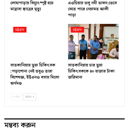
লোহাগাড়ায় বিদ্যুৎস্পৃষ্ট হয়ে
এওচিয়ায় ডলু নদী ভাঙ্গন:ভেসে
মাদ্রাসা ছাত্রের মৃত্যু
যেতে পারে নেয়ামত আলী
পাড়া
চট্টগ্রাম
চট্টগ্রাম
সাতকানিয়ায় ভূয়া চিকিৎসক
সাতকানিয়ায় চার ভুয়া
:পড়াশোনা নেই তবুও তারা
চিকিৎসককে ৪০ হাজার টাকা
বিশেষজ্ঞ, ইউএনও বসায় দিলো
জরিমানা
অর্থদণ্ড
পরে
আগে
মন্তব্য করুন