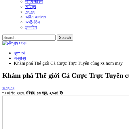
লাইফস্টাইল
সাহিত্য
স্বাস্থ্য
আইন আদালত
অর্থনৈতিক
চন্দনাইশ
মূলপাতা
অন্যান্য
Khám phá Thế giới Cá Cược Trực Tuyến cùng xs hom may
Khám phá Thế giới Cá Cược Trực Tuyến 
অন্যান্য
প্রকাশিত হয়ছে
রবিবার, ১৬ জুন, ২০২৪ ইং