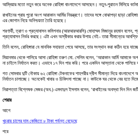
আম্বিয়ার মতো নতুন করে অনেক রোহিঙ্গা বাংলাদেশে আসছেন। নতুন-পুরাতন মিলিয়ে বর্তমান
রাখাইনের প্রায় পুরো অংশ আরাকান আর্মির নিয়ন্ত্রণে। তাদের সঙ্গে বোঝাপড়া ছাড়া রোহি
এর জোগান নিয়ে অনিশ্চয়তা তৈরি হয়েছে।
শরণার্থী, ত্রাণ ও প্রত্যাবাসন কমিশনার (আরআরআরসি) মোহাম্মদ মিজানুর রহমান বলেন, প
প্রত্যাবাসন নির্ভর করছে। এটা এখন অস্বীকার করার উপায় নেই– তারা সীমান্তের আবশ
তিনি বলেন, রোহিঙ্গারা যে মানবিক সহায়তা পেয়ে আসছে, তার সংস্থান করা কঠিন হয়ে যাচ্ছ
মিয়ানমার থেকে পালিয়ে আসা রোহিঙ্গা তরুণ মো. সেলিম বলেন, ‘আরাকান আর্মি আমাকে অপ
না চাইলে নির্যাতন করত। এভাবে ১৭ দিন পার করি। পরে একদিন আস্তানা থেকে পালিয়ে
গত সোমবার দুটি নৌকায় ৬২ রোহিঙ্গা টেকনাফের শাহপরীর দ্বীপ সীমান্ত দিয়ে বাংলাদেশে 
নির্যাতন চালাচ্ছে। অনেকেই খাবার ও চিকিৎসা পাচ্ছে না। কাউকে ঘর থেকে বের হতে দ
নিরাপত্তা বিশ্লেষক মেজর (অব.) এমদাদুল ইসলাম বলেন, ‘রাখাইনের অবস্থা দিন দিন জটিল 
শেয়ার
আগে
খুচরায় চালের দাম কেজিতে ৮ টাকা পর্যন্ত বেড়েছে
পরে