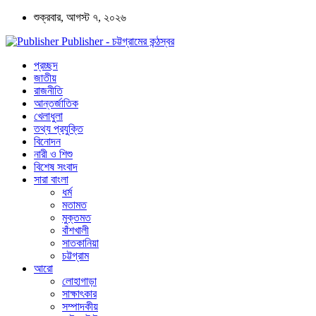
শুক্রবার, আগস্ট ৭, ২০২৬
Publisher - চট্টগ্রামের কন্ঠস্বর
প্রচ্ছদ
জাতীয়
রাজনীতি
আন্তর্জাতিক
খেলাধুলা
তথ্য প্রযুক্তি
বিনোদন
নারী ও শিশু
বিশেষ সংবাদ
সারা বাংলা
ধর্ম
মতামত
মুক্তমত
বাঁশখালী
সাতকানিয়া
চট্টগ্রাম
আরো
লোহাগাড়া
সাক্ষাৎকার
সম্পাদকীয়