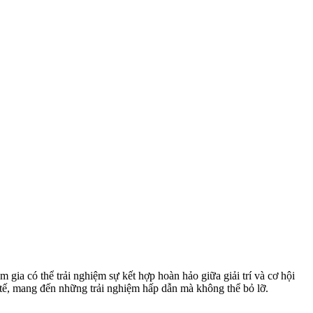
 gia có thể trải nghiệm sự kết hợp hoàn hảo giữa giải trí và cơ hội
c tế, mang đến những trải nghiệm hấp dẫn mà không thể bỏ lỡ.