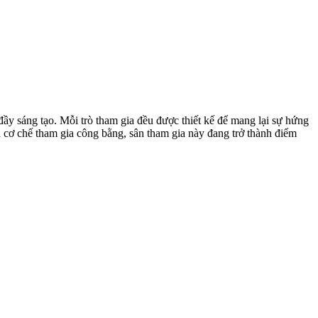
 đầy sáng tạo. Mỗi trò tham gia đều được thiết kế để mang lại sự hứng
và cơ chế tham gia công bằng, sân tham gia này đang trở thành điểm