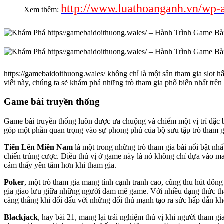
http://www.luathoanganh.vn/wp-
Xem thêm:
https://gamebaidoithuong.wales/ không chỉ là một sân tham gia slot h
viết này, chúng ta sẽ khám phá những trò tham gia phổ biến nhất trên
Game bài truyền thống
Game bài truyền thống luôn được ưa chuộng và chiếm một vị trí đặc 
góp một phần quan trọng vào sự phong phú của bộ sưu tập trò tham g
Tiến Lên Miền Nam
là một trong những trò tham gia bài nổi bật nhấ
chiến trúng cược. Điều thú vị ở game này là nó không chỉ dựa vào m
cảm thấy yên tâm hơn khi tham gia.
Poker
, một trò tham gia mang tính cạnh tranh cao, cũng thu hút đông
gia giao lưu giữa những người đam mê game. Với nhiều dạng thức th
căng thẳng khi đối đấu với những đối thủ mạnh tạo ra sức hấp dẫn kh
Blackjack
, hay bài 21, mang lại trải nghiệm thú vị khi người tham 