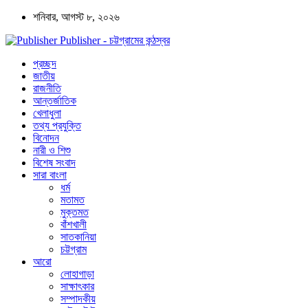
শনিবার, আগস্ট ৮, ২০২৬
Publisher - চট্টগ্রামের কন্ঠস্বর
প্রচ্ছদ
জাতীয়
রাজনীতি
আন্তর্জাতিক
খেলাধুলা
তথ্য প্রযুক্তি
বিনোদন
নারী ও শিশু
বিশেষ সংবাদ
সারা বাংলা
ধর্ম
মতামত
মুক্তমত
বাঁশখালী
সাতকানিয়া
চট্টগ্রাম
আরো
লোহাগাড়া
সাক্ষাৎকার
সম্পাদকীয়