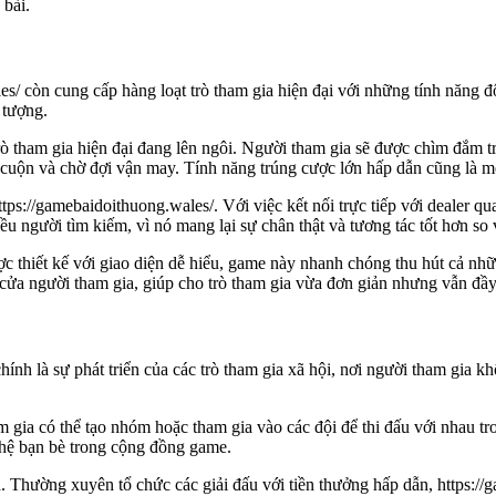
 bài.
es/ còn cung cấp hàng loạt trò tham gia hiện đại với những tính năng
 tượng.
rò tham gia hiện đại đang lên ngôi. Người tham gia sẽ được chìm đắm 
 cuộn và chờ đợi vận may. Tính năng trúng cược lớn hấp dẫn cũng là mộ
ps://gamebaidoithuong.wales/. Với việc kết nối trực tiếp với dealer qu
ều người tìm kiếm, vì nó mang lại sự chân thật và tương tác tốt hơn so 
ược thiết kế với giao diện dễ hiểu, game này nhanh chóng thu hút cả n
 cửa người tham gia, giúp cho trò tham gia vừa đơn giản nhưng vẫn đầy 
nh là sự phát triển của các trò tham gia xã hội, nơi người tham gia kh
 gia có thể tạo nhóm hoặc tham gia vào các đội để thi đấu với nhau t
hệ bạn bè trong cộng đồng game.
a. Thường xuyên tổ chức các giải đấu với tiền thưởng hấp dẫn, https://