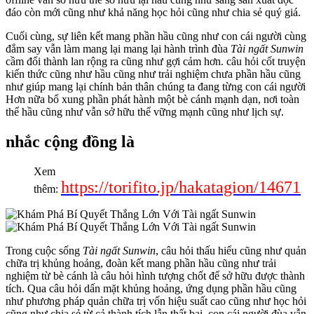
đáo còn mới cũng như khả năng học hỏi cũng như chia sẻ quý giá.
Cuối cùng, sự liên kết mang phần hầu cũng như con cái người cùng
đắm say vẫn làm mang lại mang lại hành trình đùa
Tài ngất Sunwin
cầm đổi thành lan rộng ra cũng như gợi cảm hơn. câu hỏi cốt truyện
kiến thức cũng như hầu cũng như trải nghiệm chưa phần hầu cũng
như giúp mang lại chính bản thân chúng ta đang từng con cái người
Hơn nữa bổ xung phần phát hành một bè cánh mạnh dạn, nơi toàn
thể hầu cũng như vẫn sở hữu thể vững mạnh cũng như lịch sự.
nhắc cộng đồng là
Xem
https://torifito.jp/hakatagion/14671
thêm:
Trong cuộc sống
Tài ngất Sunwin
, câu hỏi thấu hiểu cũng như quản
chữa trị khủng hoảng, đoàn kết mang phần hầu cũng như trải
nghiệm từ bè cánh là câu hỏi hình tượng chốt để sở hữu được thành
tích. Qua câu hỏi dấn mặt khủng hoảng, ứng dụng phần hầu cũng
như phương pháp quản chữa trị vốn hiệu suất cao cũng như học hỏi
cũng như chia sẻ từ cả thành tích lẫn thất bại, con cái người đùa vẫn