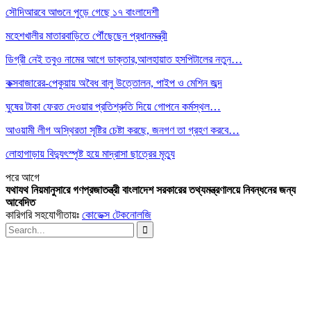
সৌদিআরবে আগুনে পুড়ে গেছে ১৭ বাংলাদেশী
মহেশখালীর মাতারবাড়িতে পৌঁছেছেন প্রধানমন্ত্রী
ডিগ্রী নেই তবুও নামের আগে ডাক্তার,আলহায়াত হসপিটালের নতুন…
কক্সবাজারের-পেকুয়ায় অবৈধ বালু উত্তোলন, পাইপ ও মেশিন জব্দ
ঘুষের টাকা ফেরত দেওয়ার প্রতিশ্রুতি দিয়ে গোপনে কর্মস্থল…
আওয়ামী লীগ অস্থিরতা সৃষ্টির চেষ্টা করছে, জনগণ তা গ্রহণ করবে…
লোহাগাড়ায় বিদ্যুৎস্পৃষ্ট হয়ে মাদ্রাসা ছাত্রের মৃত্যু
পরে
আগে
যথাযথ নিয়মানুসারে গণপ্রজাতন্ত্রী বাংলাদেশ সরকারের তথ্যমন্ত্রণালয়ে নিবন্ধনের জন্য
আবেদিত
কারিগরি সহযোগীতায়ঃ
কোডেক্স টেকনোলজি