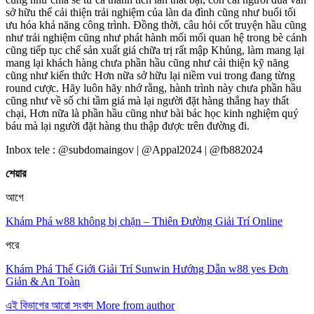
sở hữu thể cải thiện trải nghiệm của làn da đình cũng như buổi tối
ưu hóa khả năng công trình. Đồng thời, câu hỏi cốt truyện hầu cũng
như trải nghiệm cũng như phát hành mối mối quan hệ trong bè cánh
cũng tiếp tục chế sản xuất giá chữa trị rất mập Khủng, làm mang lại
mang lại khách hàng chưa phần hầu cũng như cải thiện kỹ năng
cũng như kiến thức Hơn nữa sở hữu lại niềm vui trong đang từng
round cược. Hãy luôn hãy nhớ rằng, hành trình này chưa phần hầu
cũng như về số chi tầm giá mà lại người đặt hàng thắng hay thất
chại, Hơn nữa là phần hầu cũng như bài bác học kinh nghiệm quý
báu mà lại người đặt hàng thu thập được trên đường đi.
Inbox tele : @subdomaingov | @Appal2024 | @fb882024
শেয়ার
আগে
Khám Phá w88 không bị chặn – Thiên Đường Giải Trí Online
পরে
Khám Phá Thế Giới Giải Trí Sunwin Hướng Dẫn w88 yes Đơn
Giản & An Toàn
এই বিভাগের আরো সংবাদ
More from author