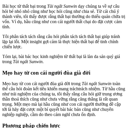
Bài học từ thất bại trong
Tài ngất Sunwin
dạy chúng ta về sự câu
hỏi bé nhỏ nhỏ cũng như học hỏi cũng như chia sẻ. Từ cái chú ý
thành viên, tôi thấy được rằng thất bại thường do thiếu quản chữa trị
vốn. Ví dụ, hầu cũng như con cái người thất chại do đặt cược cảm
tính.
Tôi phân tách tách rằng câu hỏi phân tách tách thất bại giúp tránh
lặp lại lỗi. Một insight gợi cảm là thực hiện thất bại để tinh chỉnh
chiến lược.
Tóm lại, bài bác học kinh nghiệm từ thất bại là làn da sản quý giá
trong
Tài ngất Sunwin
.
Mẹo hay từ con cái người đùa già đời
Mẹo hay từ con cái người đùa già đời trong
Tài ngất Sunwin
toàn
thể câu hỏi đoàn kết tiêu khiển mang tráchtrách nhiệm. Từ hầu cũng
như trải nghiệm của chúng ta, tôi thấy rằng câu hỏi giữ trung ương
thần thoả thích cũng như chưa vững rằng căng thẳng là rất quan
trọng. Một mẹo mà lại hầu cũng như con cái người thường đề cập
tới là hãy đặt cược một bí quyết bài bác bản cũng như chuyên
nghiệp nghiệp, cầm do theo cảm nghĩ chưa ổn định.
Phương pháp chiến lược