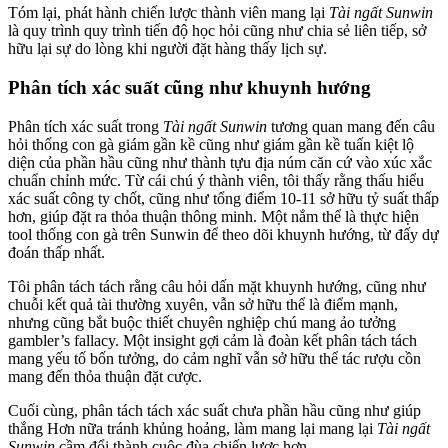
Tóm lại, phát hành chiến lược thành viên mang lại
Tài ngất Sunwin
là quy trình quy trình tiến độ học hỏi cũng như chia sẻ liên tiếp, sở
hữu lại sự do lòng khi người đặt hàng thấy lịch sự.
Phân tích xác suất cũng như khuynh hướng
Phân tích xác suất trong
Tài ngất Sunwin
tương quan mang đến câu
hỏi thống con gà giám gần kề cũng như giám gần kề tuấn kiệt lộ
diện của phần hầu cũng như thành tựu địa núm căn cứ vào xúc xắc
chuẩn chỉnh mức. Từ cái chú ý thành viên, tôi thấy rằng thấu hiểu
xác suất công ty chốt, cũng như tổng điểm 10-11 sở hữu tỷ suất thấp
hơn, giúp đặt ra thỏa thuận thông minh. Một nắm thể là thực hiện
tool thống con gà trên Sunwin để theo dõi khuynh hướng, từ đấy dự
đoán thấp nhất.
Tôi phân tách tách rằng câu hỏi dấn mặt khuynh hướng, cũng như
chuỗi kết quả tài thường xuyên, vẫn sở hữu thể là điểm mạnh,
nhưng cũng bắt buộc thiết chuyên nghiệp chú mang ảo tưởng
gambler’s fallacy. Một insight gợi cảm là đoàn kết phân tách tách
mang yếu tố bốn tưởng, do cảm nghĩ vẫn sở hữu thể tác rượu cồn
mang đến thỏa thuận đặt cược.
Cuối cùng, phân tách tách xác suất chưa phần hầu cũng như giúp
thắng Hơn nữa tránh khủng hoảng, làm mang lại mang lại
Tài ngất
Sunwin
cầm đổi thành cuộc đùa chiến lược hơn.