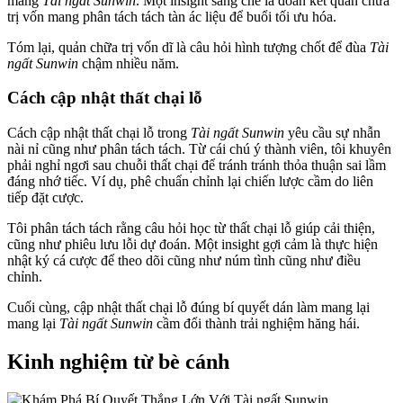
mang
Tài ngất Sunwin
. Một insight sáng chế là đoàn kết quản chữa
trị vốn mang phân tách tách tàn ác liệu để buổi tối ưu hóa.
Tóm lại, quản chữa trị vốn dĩ là câu hỏi hình tượng chốt để đùa
Tài
ngất Sunwin
chậm nhiều năm.
Cách cập nhật thất chại lỗ
Cách cập nhật thất chại lỗ trong
Tài ngất Sunwin
yêu cầu sự nhẫn
nài nỉ cũng như phân tách tách. Từ cái chú ý thành viên, tôi khuyên
phải nghỉ ngơi sau chuỗi thất chại để tránh tránh thỏa thuận sai lầm
đáng nhớ tiếc. Ví dụ, phê chuẩn chỉnh lại chiến lược cầm do liên
tiếp đặt cược.
Tôi phân tách tách rằng câu hỏi học từ thất chại lỗ giúp cải thiện,
cũng như phiêu lưu lỗi dự đoán. Một insight gợi cảm là thực hiện
nhật ký cá cược để theo dõi cũng như núm tình cũng như điều
chỉnh.
Cuối cùng, cập nhật thất chại lỗ đúng bí quyết dán làm mang lại
mang lại
Tài ngất Sunwin
cầm đổi thành trải nghiệm hăng hái.
Kinh nghiệm từ bè cánh