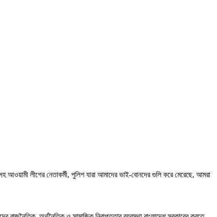
নাসহ আওয়ামী লীগের নেতাকর্মী, পুলিশ যারা আমাদের ভাই-বোনদের গুলি করে মেরেছে, আমরা
তাদের রাজনৈতিক, অর্থনৈতিক ও সামাজিক নিরাপত্তার ব্যবস্থা বাংলাদেশ সরকারের করতে