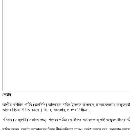
শেয়ার
জাতীয় নাগরিক পার্টির (এনসিপি) আহ্বায়ক নাহিদ ইসলাম বলেছেন, ছাত্র-জনতার অভ্যুত্থ
তাদের বিচার নিশ্চিত করবো। বিচার, সংস্কার, তারপর নির্বাচন।
শনিবার (৫ জুলাই) সকালে বগুড়া শহরের পর্যটন মোটেলের সভাকক্ষে জুলাই অভ্যুত্থানের শহ
নাহিদ বলেন, জুলাই আন্দোলনের বিচার দীর্ঘপ্রক্রিয়া হলেও শুরুটা করতে হবে, দৃশ্যমা