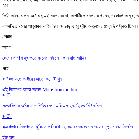
হবে।
তিনি আরও বলেন, এটা শুধু এই সরকারের না, আগামীতে বাংলাদেশে যেই সরকারই আসুক, তা
কর্মসূচিতে দলের আহ্বায়ক নাহিদ ইসলাম ছাড়াও কেন্দ্রীয় নেতৃবৃন্দের মধ্যে উপস্থিত ছি
শেয়ার
আগে
দেশের এ পরিস্থিতিতে কীসের নির্বাচন : জামায়াত আমির
পরে
ফটিকছড়িতে ভাইয়ের হাতে কিশোরী খুন
এই বিভাগের আরো সংবাদ
More from author
জাতীয়
সমকামিতার অভিযোগে শিবির নেতা এজিএস ইব্রাহিমের সিট বাতিল
জাতীয়
কক্সবাজারে নিরাপত্তা ঝুঁকিতে পর্যটকরা ১২ বছরে সৈকতে ৭৭ জনের মৃত্যু ১ জন নিখোঁজ
চট্টগ্রাম