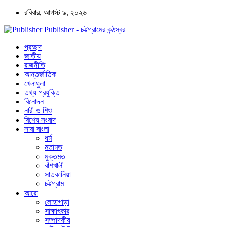
রবিবার, আগস্ট ৯, ২০২৬
Publisher - চট্টগ্রামের কন্ঠস্বর
প্রচ্ছদ
জাতীয়
রাজনীতি
আন্তর্জাতিক
খেলাধুলা
তথ্য প্রযুক্তি
বিনোদন
নারী ও শিশু
বিশেষ সংবাদ
সারা বাংলা
ধর্ম
মতামত
মুক্তমত
বাঁশখালী
সাতকানিয়া
চট্টগ্রাম
আরো
লোহাগাড়া
সাক্ষাৎকার
সম্পাদকীয়