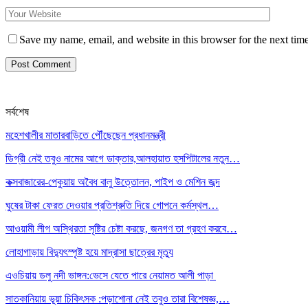
Save my name, email, and website in this browser for the next tim
সর্বশেষ
মহেশখালীর মাতারবাড়িতে পৌঁছেছেন প্রধানমন্ত্রী
ডিগ্রী নেই তবুও নামের আগে ডাক্তার,আলহায়াত হসপিটালের নতুন…
কক্সবাজারের-পেকুয়ায় অবৈধ বালু উত্তোলন, পাইপ ও মেশিন জব্দ
ঘুষের টাকা ফেরত দেওয়ার প্রতিশ্রুতি দিয়ে গোপনে কর্মস্থল…
আওয়ামী লীগ অস্থিরতা সৃষ্টির চেষ্টা করছে, জনগণ তা গ্রহণ করবে…
লোহাগাড়ায় বিদ্যুৎস্পৃষ্ট হয়ে মাদ্রাসা ছাত্রের মৃত্যু
এওচিয়ায় ডলু নদী ভাঙ্গন:ভেসে যেতে পারে নেয়ামত আলী পাড়া
সাতকানিয়ায় ভূয়া চিকিৎসক :পড়াশোনা নেই তবুও তারা বিশেষজ্ঞ,…