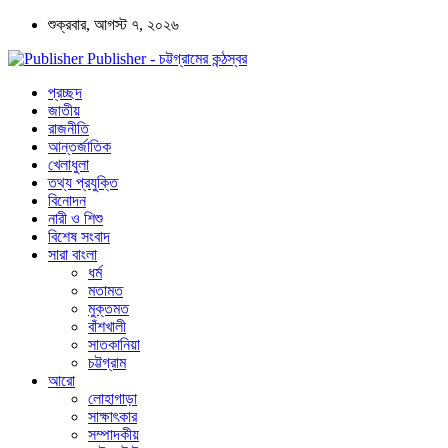
শুক্রবার, আগস্ট ৭, ২০২৬
Publisher - চট্টগ্রামের কন্ঠস্বর
প্রচ্ছদ
জাতীয়
রাজনীতি
আন্তর্জাতিক
খেলাধুলা
তথ্য প্রযুক্তি
বিনোদন
নারী ও শিশু
বিশেষ সংবাদ
সারা বাংলা
ধর্ম
মতামত
মুক্তমত
বাঁশখালী
সাতকানিয়া
চট্টগ্রাম
আরো
লোহাগাড়া
সাক্ষাৎকার
সম্পাদকীয়