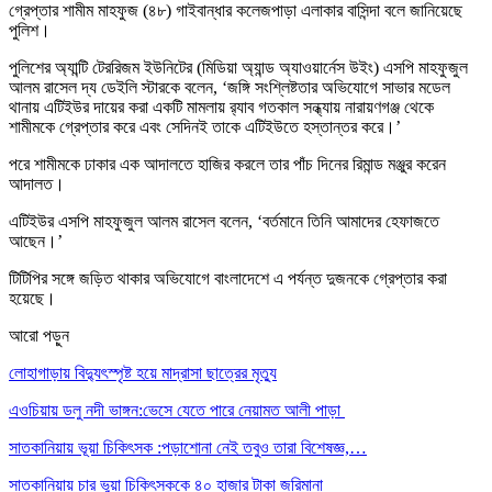
গ্রেপ্তার শামীম মাহফুজ (৪৮) গাইবান্ধার কলেজপাড়া এলাকার বাসিন্দা বলে জানিয়েছে
পুলিশ।
পুলিশের অ্যান্টি টেররিজম ইউনিটের (মিডিয়া অ্যান্ড অ্যাওয়ার্নেস উইং) এসপি মাহফুজুল
আলম রাসেল দ্য ডেইলি স্টারকে বলেন, ‘জঙ্গি সংশ্লিষ্টতার অভিযোগে সাভার মডেল
থানায় এটিইউর দায়ের করা একটি মামলায় র‌্যাব গতকাল সন্ধ্যায় নারায়ণগঞ্জ থেকে
শামীমকে গ্রেপ্তার করে এবং সেদিনই তাকে এটিইউতে হস্তান্তর করে।’
পরে শামীমকে ঢাকার এক আদালতে হাজির করলে তার পাঁচ দিনের রিমান্ড মঞ্জুর করেন
আদালত।
এটিইউর এসপি মাহফুজুল আলম রাসেল বলেন, ‘বর্তমানে তিনি আমাদের হেফাজতে
আছেন।’
টিটিপির সঙ্গে জড়িত থাকার অভিযোগে বাংলাদেশে এ পর্যন্ত দুজনকে গ্রেপ্তার করা
হয়েছে।
আরো পড়ুন
লোহাগাড়ায় বিদ্যুৎস্পৃষ্ট হয়ে মাদ্রাসা ছাত্রের মৃত্যু
এওচিয়ায় ডলু নদী ভাঙ্গন:ভেসে যেতে পারে নেয়ামত আলী পাড়া
সাতকানিয়ায় ভূয়া চিকিৎসক :পড়াশোনা নেই তবুও তারা বিশেষজ্ঞ,…
সাতকানিয়ায় চার ভুয়া চিকিৎসককে ৪০ হাজার টাকা জরিমানা