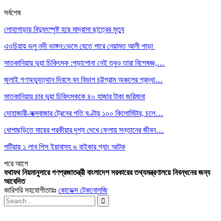
সর্বশেষ
লোহাগাড়ায় বিদ্যুৎস্পৃষ্ট হয়ে মাদ্রাসা ছাত্রের মৃত্যু
এওচিয়ায় ডলু নদী ভাঙ্গন:ভেসে যেতে পারে নেয়ামত আলী পাড়া
সাতকানিয়ায় ভূয়া চিকিৎসক :পড়াশোনা নেই তবুও তারা বিশেষজ্ঞ,…
জুলাই গণঅভ্যুত্থান দিবসে বন বিভাগ চট্টগ্রাম অঞ্চলের শ্রদ্ধা…
সাতকানিয়ায় চার ভুয়া চিকিৎসককে ৪০ হাজার টাকা জরিমানা
দোহাজারী-কক্সবাজার ট্রেনের গতি ঘণ্টায় ১০০ কিলোমিটার, চলে…
ধোপাছড়িতে মায়ের পরকীয়ার দৃশ্য দেখে ফেলায় সন্তানের জীবন…
পটিয়ায় ১ লাখ পিস ইয়াবাসহ ৬ বাইকার গ্যাং আটক
পরে
আগে
যথাযথ নিয়মানুসারে গণপ্রজাতন্ত্রী বাংলাদেশ সরকারের তথ্যমন্ত্রণালয়ে নিবন্ধনের জন্য
আবেদিত
কারিগরি সহযোগীতায়ঃ
কোডেক্স টেকনোলজি