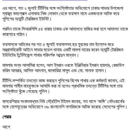
এর আগে, গত ২ জুলাই টিটিপির সঙ্গে সংশ্লিষ্টতার অভিযোগে ঢাকার সাভার উপজেলা
স্বাস্থ্য কমপ্লেক্স এলাকায় নিজ দোকান থেকে ফয়সাল নামে একজনকে আটক করে
পুলিশের অ্যান্টি টেররিজম ইউনিট।
পরদিন তাকে সিআরপিসি ৫৪ ধারায় ঢাকার এক আদালতে হাজির করা হলে আদালত তাকে
কারাগারে পাঠান।
ফয়সালকে আটকের পর গত ৫ জুলাই ফয়সালসহ ছয় যুবকের নাম উল্লেখ করে
সন্ত্রাসবিরোধী আইনে সাভার মডেল থানায় একটি মামলা দায়ের করেন অ্যান্টি টেররিজম
ইউনিটের ইন্টেলিজেন্স শাখার পরিদর্শক আব্দুল মান্নান।
মামলার অন্য আসামিরা হলেন, আল ইমরান ওরফে ইঞ্জিনিয়ার ইমরান হায়দার, রেজাউল
করিম আবরার, আসিফ আদনান, জাকারিয়া মাসুদ এবং মো. সানাফ হাসান।
টিটিপি-সম্পর্কিত তদন্তে কাজ করছেন পুলিশের বিশেষ শাখার এক কর্মকর্তা জানান, এই
মামলায় শামীম মাহফুজকে আসামি করা না হলেও প্রাথমিক তদন্তে টিটিপির সঙ্গে তার
সংশ্লিষ্টতা খুঁজে পেয়েছে পুলিশ।
মালয়েশিয়ার সংবাদমাধ্যম নিউ স্ট্রেইটস টাইমস জানায়, গত মাসে ‘জঙ্গি’ নেটওয়ার্কের
সঙ্গে যোগসূত্রের অভিযোগে ৩৬ বাংলাদেশি নাগরিককে আটক করেছে সেদেশের পুলিশ।
শেয়ার
আগে