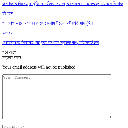
কক্সবাজারে নিরাপত্তা ঝুঁকিতে পর্যটকরা ১২ বছরে সৈকতে ৭৭ জনের মৃত্যু ১ জন নিখোঁজ
চট্টগ্রাম
পদত্যাগ করলে বঙ্গভবন ছেড়ে কোথায় উঠবেন রাষ্ট্রপতি সাহাবুদ্দিন
চট্টগ্রাম
চেয়ারম্যানের শিক্ষাগত যোগ্যতা কমপক্ষে স্নাতক পাশ, হাইকোর্টে রুল
পরে
আগে
মন্তব্য করুন
Your email address will not be published.