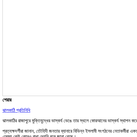
শেয়ার
ঝালকাঠি প্রতিনিধি
ঝালকাঠির রাজাপুরে মুক্তিযুদ্ধের ভাস্কর্য ভেঙে তার স্থলে কোরআনের ভাস্কর্য স্থাপন
প্রত্যক্ষদর্শীরা জানান, তৌহিদী জনতার ব্যানারে বিভিন্ন ইসলামী সংগঠনের নেতাকর্মীরা 
এসময় কেউ কোনও বাধা দেয়নি বলে জানা গেছে।