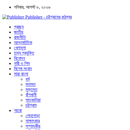
শনিবার, আগস্ট ৮, ২০২৬
Publisher - চট্টগ্রামের কন্ঠস্বর
প্রচ্ছদ
জাতীয়
রাজনীতি
আন্তর্জাতিক
খেলাধুলা
তথ্য প্রযুক্তি
বিনোদন
নারী ও শিশু
বিশেষ সংবাদ
সারা বাংলা
ধর্ম
মতামত
মুক্তমত
বাঁশখালী
সাতকানিয়া
চট্টগ্রাম
আরো
লোহাগাড়া
সাক্ষাৎকার
সম্পাদকীয়