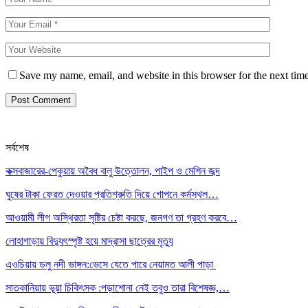
Save my name, email, and website in this browser for the next tim
সর্বশেষ
কক্সবাজারের-পেকুয়ায় অবৈধ বালু উত্তোলন, পাইপ ও মেশিন জব্দ
ঘুষের টাকা ফেরত দেওয়ার প্রতিশ্রুতি দিয়ে গোপনে কর্মস্থল…
আওয়ামী লীগ অস্থিরতা সৃষ্টির চেষ্টা করছে, জনগণ তা গ্রহণ করবে…
লোহাগাড়ায় বিদ্যুৎস্পৃষ্ট হয়ে মাদ্রাসা ছাত্রের মৃত্যু
এওচিয়ায় ডলু নদী ভাঙ্গন:ভেসে যেতে পারে নেয়ামত আলী পাড়া
সাতকানিয়ায় ভূয়া চিকিৎসক :পড়াশোনা নেই তবুও তারা বিশেষজ্ঞ,…