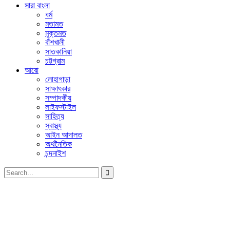
সারা বাংলা
ধর্ম
মতামত
মুক্তমত
বাঁশখালী
সাতকানিয়া
চট্টগ্রাম
আরো
লোহাগাড়া
সাক্ষাৎকার
সম্পাদকীয়
লাইফস্টাইল
সাহিত্য
স্বাস্থ্য
আইন আদালত
অর্থনৈতিক
চন্দনাইশ