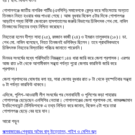
হয়। ছবি: বিবিসি বাংলা
গোপালগঞ্জে জাতীয় নাগরিক পার্টির (এনসিপি) সমাবেশকে কেন্দ্র করে সহিংসতায় অন্তত
তিনজন নিহত হওয়ার খবর পাওয়া গেছে। আজ বুধবার বিকেল ৫টার দিকে গোপালগঞ্জ
আড়াইশ শয্যা বিশিষ্ট জেনারেল হাসপাতালের জরুরি বিভাগের চিকিৎসক শেখ মো. নাবিল
তিনজনের নিহতের তথ্য নিশ্চিত করেছেন।
নিহতেরা হলেন দীপ্ত সাহা (২৫), রমজান কাজী (২৪) ও ইমরান তালুকদার (১৮)। ডা.
শেখ মো. নাবিল বলেছেন, নিহত তিনজনই গুলিবিদ্ধ ছিলেন। তবে প্রাথমিকভাবে
চিকিৎসক নিহতের বিস্তারিত পরিচয় জানাতে পারেননি।
দিনভর সংঘর্ষের মধ্যে পরিস্থিতি নিয়ন্ত্রণে ১৪৪ ধারা জারি করে জেলা প্রশাসক। এরপর
আজ রাত ৮টা থেকে আগামীকাল সন্ধ্যা পর্যন্ত পুরো জেলায় কারফিউ জারি করে
প্রশাসন।
জেলা প্রশাসনের ঘোষণায় বলা হয়, সারা জেলায় বুধবার রাত ৮ টা থেকে বৃহস্পতিবার সন্ধ্যা
৬ টা পর্যন্ত কারফিউ থাকবে।
এদিকে, পুলিশ–আওয়ামী লীগ সংঘর্ষের পর সেনাবাহিনী ও পুলিশের কড়া পাহারায়
গোপালগঞ্জ ছেড়েছেন এনসিপির নেতারা। গোপালগঞ্জের জেলা প্রশাসক মো. কামরুজ্জামান
ইনডিপেনডেন্ট টেলিভিশনকে এ তথ্য নিশ্চিত করে জানান, বিকেল ৫টা পরে তারা
গোপালগঞ্জ ছেড়ে বের হয়ে যান।
আরো পড়ুন
কক্সবাজারের-পেকুয়ায় অবৈধ বালু উত্তোলন, পাইপ ও মেশিন জব্দ