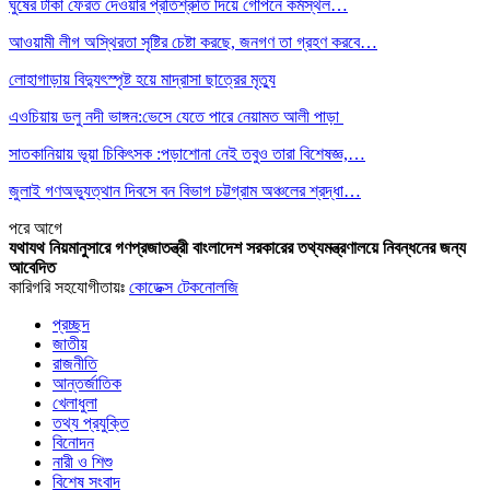
ঘুষের টাকা ফেরত দেওয়ার প্রতিশ্রুতি দিয়ে গোপনে কর্মস্থল…
আওয়ামী লীগ অস্থিরতা সৃষ্টির চেষ্টা করছে, জনগণ তা গ্রহণ করবে…
লোহাগাড়ায় বিদ্যুৎস্পৃষ্ট হয়ে মাদ্রাসা ছাত্রের মৃত্যু
এওচিয়ায় ডলু নদী ভাঙ্গন:ভেসে যেতে পারে নেয়ামত আলী পাড়া
সাতকানিয়ায় ভূয়া চিকিৎসক :পড়াশোনা নেই তবুও তারা বিশেষজ্ঞ,…
জুলাই গণঅভ্যুত্থান দিবসে বন বিভাগ চট্টগ্রাম অঞ্চলের শ্রদ্ধা…
পরে
আগে
যথাযথ নিয়মানুসারে গণপ্রজাতন্ত্রী বাংলাদেশ সরকারের তথ্যমন্ত্রণালয়ে নিবন্ধনের জন্য
আবেদিত
কারিগরি সহযোগীতায়ঃ
কোডেক্স টেকনোলজি
প্রচ্ছদ
জাতীয়
রাজনীতি
আন্তর্জাতিক
খেলাধুলা
তথ্য প্রযুক্তি
বিনোদন
নারী ও শিশু
বিশেষ সংবাদ