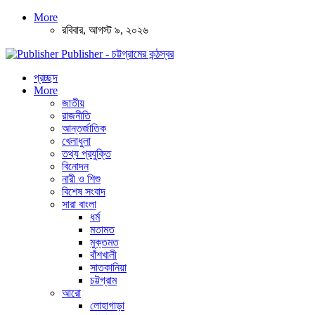
More
রবিবার, আগস্ট ৯, ২০২৬
Publisher - চট্টগ্রামের কন্ঠস্বর
প্রচ্ছদ
More
জাতীয়
রাজনীতি
আন্তর্জাতিক
খেলাধুলা
তথ্য প্রযুক্তি
বিনোদন
নারী ও শিশু
বিশেষ সংবাদ
সারা বাংলা
ধর্ম
মতামত
মুক্তমত
বাঁশখালী
সাতকানিয়া
চট্টগ্রাম
আরো
লোহাগাড়া