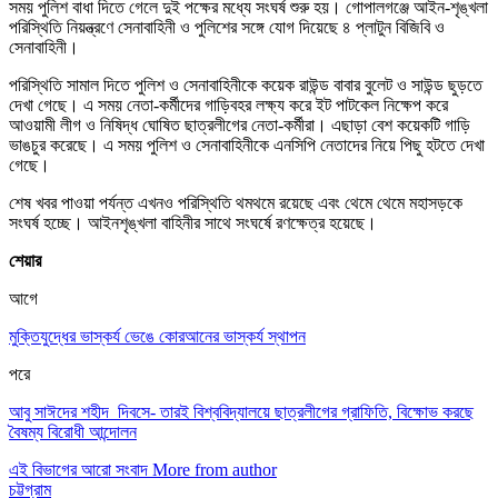
সময় পুলিশ বাধা দিতে গেলে দুই পক্ষের মধ্যে সংঘর্ষ শুরু হয়। গোপালগঞ্জে আইন-শৃঙ্খলা
পরিস্থিতি নিয়ন্ত্রণে সেনাবাহিনী ও পুলিশের সঙ্গে যোগ দিয়েছে ৪ প্লাটুন বিজিবি ও
সেনাবাহিনী।
পরিস্থিতি সামাল দিতে পুলিশ ও সেনাবাহিনীকে কয়েক রাউন্ড বাবার বুলেট ও সাউন্ড ছুড়তে
দেখা গেছে। এ সময় নেতা-কর্মীদের গাড়িবহর লক্ষ্য করে ইট পাটকেল নিক্ষেপ করে
আওয়ামী লীগ ও নিষিদ্ধ ঘোষিত ছাত্রলীগের নেতা-কর্মীরা। এছাড়া বেশ কয়েকটি গাড়ি
ভাঙচুর করেছে। এ সময় পুলিশ ও সেনাবাহিনীকে এনসিপি নেতাদের নিয়ে পিছু হটতে দেখা
গেছে।
শেষ খবর পাওয়া পর্যন্ত এখনও পরিস্থিতি থমথমে রয়েছে এবং থেমে থেমে মহাসড়কে
সংঘর্ষ হচ্ছে। আইনশৃঙ্খলা বাহিনীর সাথে সংঘর্ষে রণক্ষেত্র হয়েছে।
শেয়ার
আগে
মুক্তিযুদ্ধের ভাস্কর্য ভেঙে কোরআনের ভাস্কর্য স্থাপন
পরে
আবু সাঈদের শহীদ দিবসে- তারই বিশ্ববিদ্যালয়ে ছাত্রলীগের গ্রাফিতি, বিক্ষোভ করছে
বৈষম্য বিরোধী আন্দোলন
এই বিভাগের আরো সংবাদ
More from author
চট্টগ্রাম