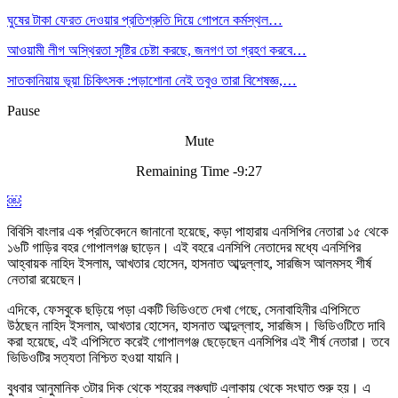
ঘুষের টাকা ফেরত দেওয়ার প্রতিশ্রুতি দিয়ে গোপনে কর্মস্থল…
আওয়ামী লীগ অস্থিরতা সৃষ্টির চেষ্টা করছে, জনগণ তা গ্রহণ করবে…
সাতকানিয়ায় ভূয়া চিকিৎসক :পড়াশোনা নেই তবুও তারা বিশেষজ্ঞ,…
Pause
Mute
Remaining Time -9:27
￼
বিবিসি বাংলার এক প্রতিবেদনে জানানো হয়েছে, কড়া পাহারায় এনসিপির নেতারা ১৫ থেকে
১৬টি গাড়ির বহর গোপালগঞ্জ ছাড়েন। এই বহরে এনসিপি নেতাদের মধ্যে এনসিপির
আহ্বায়ক নাহিদ ইসলাম, আখতার হোসেন, হাসনাত আব্দুল্লাহ, সারজিস আলমসহ শীর্ষ
নেতারা রয়েছেন।
এদিকে, ফেসবুকে ছড়িয়ে পড়া একটি ভিডিওতে দেখা গেছে, সেনাবাহিনীর এপিসিতে
উঠছেন নাহিদ ইসলাম, আখতার হোসেন, হাসনাত আব্দুল্লাহ, সারজিস। ভিডিওটিতে দাবি
করা হয়েছে, এই এপিসিতে করেই গোপালগঞ্জ ছেড়েছেন এনসিপির এই শীর্ষ নেতারা। তবে
ভিডিওটির সত্যতা নিশ্চিত হওয়া যায়নি।
বুধবার আনুমানিক ৩টার দিক থেকে শহরের লঞ্চঘাট এলাকায় থেকে সংঘাত শুরু হয়। এ