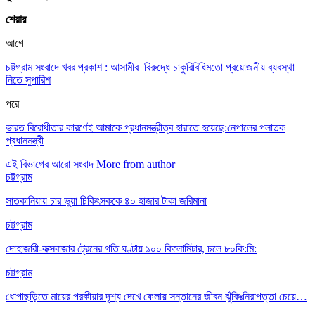
শেয়ার
আগে
চট্টগ্রাম সংবাদে খবর প্রকাশ : আসামীর বিরুদ্ধে চাকুরিবিধিমতো প্রয়োজনীয় ব্যবস্থা
নিতে সুপারিশ
পরে
ভারত বিরোধীতার কারণেই আমাকে প্রধানমন্ত্রীত্ব হারাতে হয়েছে:নেপালের পলাতক
প্রধানমন্ত্রী
এই বিভাগের আরো সংবাদ
More from author
চট্টগ্রাম
সাতকানিয়ায় চার ভুয়া চিকিৎসককে ৪০ হাজার টাকা জরিমানা
চট্টগ্রাম
দোহাজারী-কক্সবাজার ট্রেনের গতি ঘণ্টায় ১০০ কিলোমিটার, চলে ৮০কি:মি:
চট্টগ্রাম
ধোপাছড়িতে মায়ের পরকীয়ার দৃশ্য দেখে ফেলায় সন্তানের জীবন ঝুঁকিঃনিরাপত্তা চেয়ে…