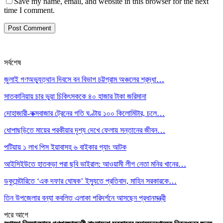
Save my name, email, and website in this browser for the next
time I comment.
সর্বশেষ
জুলাই গণঅভ্যুত্থান দিবসে বন বিভাগ চট্টগ্রাম অঞ্চলের শ্রদ্ধা…
সাতকানিয়ায় চার ভুয়া চিকিৎসককে ৪০ হাজার টাকা জরিমানা
দোহাজারী-কক্সবাজার ট্রেনের গতি ঘণ্টায় ১০০ কিলোমিটার, চলে…
ধোপাছড়িতে মায়ের পরকীয়ার দৃশ্য দেখে ফেলায় সন্তানের জীবন…
পটিয়ায় ১ লাখ পিস ইয়াবাসহ ৬ বাইকার গ্যাং আটক
আইসিইউতে হাতকড়া পরা ছবি ভাইরাল: আওয়ামী লীগ নেতা মনির খানের…
ডকুমেন্টারিতে ‘এক দফার ঘোষক’ ইস্যুতে প্রতিবাদ, মাহিন সরকারকে…
তিন উপজেলার বন্যা কবলিত এলাকা পরিদর্শনে আসছেন প্রধানমন্ত্রী
পরে
আগে