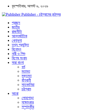
বৃহস্পতিবার, আগস্ট ৬, ২০২৬
Publisher - চট্টগ্রামের কন্ঠস্বর
প্রচ্ছদ
জাতীয়
রাজনীতি
আন্তর্জাতিক
খেলাধুলা
তথ্য প্রযুক্তি
বিনোদন
নারী ও শিশু
বিশেষ সংবাদ
সারা বাংলা
ধর্ম
মতামত
মুক্তমত
বাঁশখালী
সাতকানিয়া
চট্টগ্রাম
আরো
লোহাগাড়া
সাক্ষাৎকার
সম্পাদকীয়