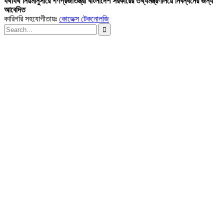
যথাযথ নিয়মানুসারে গণপ্রজাতন্ত্রী বাংলাদেশ সরকারের তথ্যমন্ত্রণালয়ে নিবন্ধনের জন্য
আবেদিত
কারিগরি সহযোগীতায়ঃ
কোডেক্স টেকনোলজি