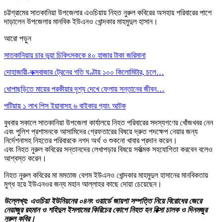
চট্টগ্রামের সাতকানিয়া উপজেলার এওচিয়ায় নিহত নুরুল কবিরের অসহায় পরিবারের পাশে
দাড়ালেন উপজেলার মানবিক ইউএনও খোন্দকার মাহমুদুল হাসান।
আরো পড়ুন
সাতকানিয়ায় চার ভুয়া চিকিৎসককে ৪০ হাজার টাকা জরিমানা
দোহাজারী-কক্সবাজার ট্রেনের গতি ঘণ্টায় ১০০ কিলোমিটার, চলে…
ধোপাছড়িতে মায়ের পরকীয়ার দৃশ্য দেখে ফেলায় সন্তানের জীবন…
পটিয়ায় ১ লাখ পিস ইয়াবাসহ ৬ বাইকার গ্যাং আটক
বুধবার সকালে সাতকানিয়া উপজেলা কার্যালয়ে নিহত পরিবারের সদস্যগণের খোঁজখবর নেন
এবং পুলিশ প্রশাসনকে আসামিদের গ্রেফতারের বিষয়ে দ্রুত পদক্ষেপ নেয়ার জন্য
নির্দেশনাসহ নিহতের পরিবারকে নগদ অর্থ ও শুকনো খাবার প্রদান করেন।
এবং নিহত নুরুল কবিরের সন্তানদের লেখাপড়ার বিষয়ে সর্বাত্মক সহযোগিতা করবেন বলেও
আশ্বস্ত করেন।
নিহত নুরুল কবিরের মা মমতাজ বেগম ইউএনও খোন্দকার মাহমুদুল হাসানের মানবিকতায়
মুগ্ধ হয়ে ইউএনওর জন্য মহান আল্লাহর কাছে দোয়া চেয়েছেন।
উল্লেখ্য: এওচিয়া ইউনিয়নের ০৪নং ওয়ার্ডে জায়গা সম্পত্তি নিয়ে বিরোধের জেরে
নেয়াজুর রহমান ও শহিদুল ইসলামের কিরিচের কোপে নিহত হন রিক্সা চালক ও দিনমজুর
নুরুল কবির।