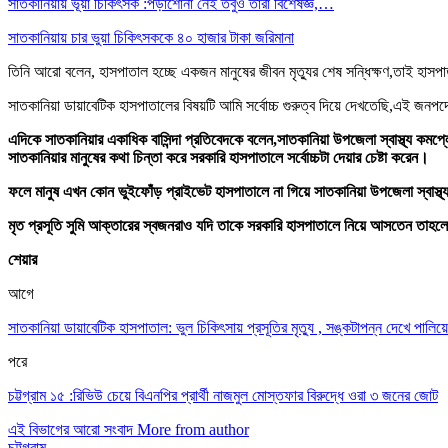
সাতকানিয়ায় ভূয়া চিকিৎসক :পড়াশোনা নেই তবুও তারা বিশেষজ্ঞ,…
সাতকানিয়ায় চার ভুয়া চিকিৎসককে ৪০ হাজার টাকা জরিমানা
তিনি আরো বলেন, হাসপাতাল হচ্ছে একজন মানুষের জীবন মৃত্যুর শেষ সন্ধিক্ষণ,তাই হাসপ
সাতকানিয়া ডায়াবেটিক হাসপাতালের বিষয়টি আমি সর্বোচ্চ গুরুত্ব দিয়ে দেখতেছি,এই জনপদ
এদিকে সাতকানিয়ার একাধিক বাসিন্দা প্রতিবেদকে বলেন,সাতকানিয়া উপজেলা স্বাস্থ্য কমপ্
সাতকানিয়ার মানুষের কথা চিন্তা করে সরকারি হাসপাতালে সর্বোচ্চটা দেয়ার চেষ্টা করেন।
ফলে মানুষ এখন কোন ভুইফোঁড় প্রাইভেট হাসপাতালে না গিয়ে সাতকানিয়া উপজেলা স্বাস্
মৃত প্রসূতি সুমি আক্তারের স্বজনরাও যদি তাকে সরকারি হাসপাতালে নিয়ে আসতেন তাহ
শেয়ার
আগে
সাতকানিয়া ডায়াবেটিক হাসপাতাল: ভুল চিকিৎসায় প্রসূতির মৃত্যু , সঙ্কটাপন্ন দেখে পালিয়ে
পরে
চট্টগ্রাম ১৫ :রিভিউ চেয়ে বিএনপির প্রার্থী নাজমুল মোস্তফার বিরুদ্ধে ওরা ৩ জনের জোট
এই বিভাগের আরো সংবাদ
More from author
চট্টগ্রাম