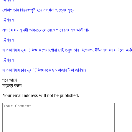
লোহাগাড়ায় বিদ্যুৎস্পৃষ্ট হয়ে মাদ্রাসা ছাত্রের মৃত্যু
চট্টগ্রাম
এওচিয়ায় ডলু নদী ভাঙ্গন:ভেসে যেতে পারে নেয়ামত আলী পাড়া
চট্টগ্রাম
সাতকানিয়ায় ভূয়া চিকিৎসক :পড়াশোনা নেই তবুও তারা বিশেষজ্ঞ, ইউএনও বসায় দিলো অর্থ
চট্টগ্রাম
সাতকানিয়ায় চার ভুয়া চিকিৎসককে ৪০ হাজার টাকা জরিমানা
পরে
আগে
মন্তব্য করুন
Your email address will not be published.