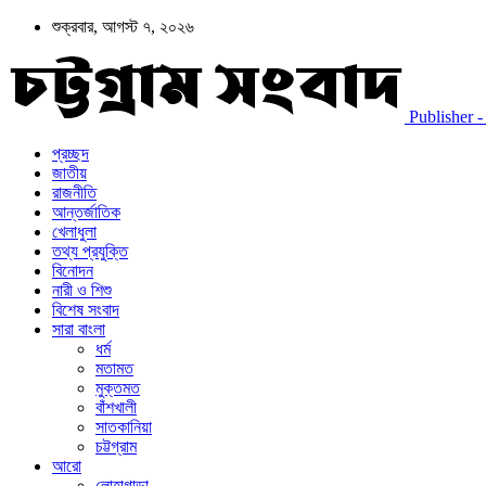
শুক্রবার, আগস্ট ৭, ২০২৬
Publisher - চট
প্রচ্ছদ
জাতীয়
রাজনীতি
আন্তর্জাতিক
খেলাধুলা
তথ্য প্রযুক্তি
বিনোদন
নারী ও শিশু
বিশেষ সংবাদ
সারা বাংলা
ধর্ম
মতামত
মুক্তমত
বাঁশখালী
সাতকানিয়া
চট্টগ্রাম
আরো
লোহাগাড়া