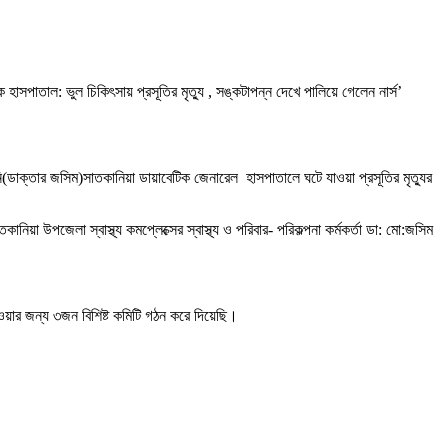
াসপাতাল: ভুল চিকিৎসায় প্রসূতির মৃত্যু , সঙ্কটাপন্ন দেখে পালিয়ে গেলেন নার্স’
তিনি(ডাক্তার জসিম)সাতকানিয়া ডায়াবেটিক জেনারেল হাসপাতালে ঘটে যাওয়া প্রসূতির মৃত্যুর
 উপজেলা স্বাস্থ্য কমপ্লেক্সের স্বাস্থ্য ও পরিবার- পরিকল্পনা কর্মকর্তা ডা: মো:জসিম
ওয়ার জন্য ৩জন বিশিষ্ট কমিটি গঠন করে দিয়েছি।