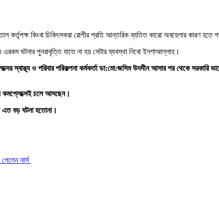
াতাল কর্তৃপক্ষ কিংবা চিকিৎসকরা রোগীর প্রতি আন্তরিক ব্যতিত কারো অবহেলার কারণ হতে 
ে এরকম ঘটনার পুনরাবৃত্তি যাতে না হয় সেটার ব্যবস্থা নিবো ইনশাআল্লাহ।
লেক্সের স্বাস্থ্য ও পরিবার পরিকল্পনা কর্মকর্তা ডা:মো:জসিম উদদীন আসার পর থেকে সরকারি
থ্য কমপ্লেক্সেই চলে আসছেন।
লে এত বড় ঘটনা হতোনা।
 গেলেন নার্স