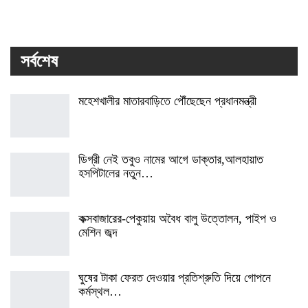
সর্বশেষ
মহেশখালীর মাতারবাড়িতে পৌঁছেছেন প্রধানমন্ত্রী
ডিগ্রী নেই তবুও নামের আগে ডাক্তার,আলহায়াত
হসপিটালের নতুন…
কক্সবাজারের-পেকুয়ায় অবৈধ বালু উত্তোলন, পাইপ ও
মেশিন জব্দ
ঘুষের টাকা ফেরত দেওয়ার প্রতিশ্রুতি দিয়ে গোপনে
কর্মস্থল…