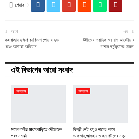
শেয়ার
আগে
পরে
কক্সবাজার দক্ষিণ বনবিভাগ :পানের ছড়া
টঙ্গীতে সাংবাদিক জয়নাল আবেদীনের
রেঞ্জে আবারো অভিযান
বাসায় দুর্বৃত্তদের হামলা
এই বিভাগের আরো সংবাদ
চট্টগ্রাম
চট্টগ্রাম
মহেশখালীর মাতারবাড়িতে পৌঁছেছেন
ডিগ্রী নেই তবুও নামের আগে
প্রধানমন্ত্রী
ডাক্তার,আলহায়াত হসপিটালের নতুন