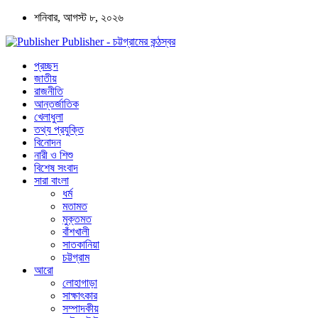
শনিবার, আগস্ট ৮, ২০২৬
Publisher - চট্টগ্রামের কন্ঠস্বর
প্রচ্ছদ
জাতীয়
রাজনীতি
আন্তর্জাতিক
খেলাধুলা
তথ্য প্রযুক্তি
বিনোদন
নারী ও শিশু
বিশেষ সংবাদ
সারা বাংলা
ধর্ম
মতামত
মুক্তমত
বাঁশখালী
সাতকানিয়া
চট্টগ্রাম
আরো
লোহাগাড়া
সাক্ষাৎকার
সম্পাদকীয়