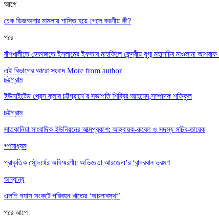
আগে
চেক ডিজঅনার মামলায় শাস্তি হয়ে গেলে করণীয় কী?
পরে
বাঁশখালীতে হেফাজতে ইসলামের ইফতার মাহফিলে কেন্দ্রীয় যুগ্ম মহাসচিব মাওলানা আশরাফ 
এই বিভাগের আরো সংবাদ
More from author
চট্টগ্রাম
ইউনাইটেড প্রেস ক্লাব চট্টগ্রামে’র সভাপতি শিব্বির আহমেদ,সম্পাদক শফিকুল
চট্টগ্রাম
সাতকানিয়া সাংবাদিক ইউনিয়নের আত্মপ্রকাশ: আহ্বায়ক-রুবেল ও সদস্য সচিব-তারেক
গণমাধ্যম
প্রাকৃতিক সৌন্দর্যের অবিস্মরণীয় অভিজ্ঞতা আরজেএ’র ‘বান্দরবান ভ্রমণ
অন্যান্য
এলপি গ্যাস সংকটে পরিবহন খাতের ‘অচলাবস্থা’
পরে
আগে