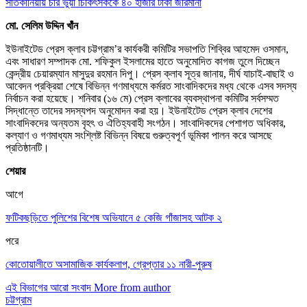
সাতকানিয়ায় চার ভুয়া চিকিৎসককে ৪০ হাজার টাকা জরিমানা
মো. সেলিম উদ্দিন খাঁন
ইউনাইটেড প্রেস ক্লাব চট্টগ্রাম’র কার্যকরী কমিটির সভাপতি শিব্বির আহমেদ ওসমান,
এবং সাধারণ সম্পাদক মো. শফিকুল ইসলামের হাতে অনুমোদিত কাগজ তুলে দিচ্ছেন
কেন্দ্রীয় চেয়ারম্যান মাসুদুর রহমান দিপু। প্রেস ক্লাব সূত্র জানায়, দীর্ঘ যাচাই-বাছাই ও
আবেদন প্রক্রিয়া শেষে বিভিন্ন গণমাধ্যমে কর্মরত সাংবাদিকদের মধ্য থেকে এসব সদস্য
নির্বাচন করা হয়েছে। শনিবার (১৬ মে) প্রেস ক্লাবের ব্যবস্থাপনা কমিটির সর্বসম্মত
সিদ্ধান্তে তাদের সদস্যপদ অনুমোদন করা হয়। ইউনাইটেড প্রেস ক্লাব দেশের
সাংবাদিকদের অন্যতম বৃহৎ ও ঐতিহ্যবাহী সংগঠন। সাংবাদিকদের পেশাগত অধিকার,
কল্যাণ ও গণমাধ্যম সংশ্লিষ্ট বিভিন্ন বিষয়ে গুরুত্বপূর্ণ ভূমিকা পালন করে আসছে
প্রতিষ্ঠানটি।
শেয়ার
আগে
ফটিকছড়িতে পুলিশের বিশেষ অভিযানে ৫ কেজি গাঁজাসহ আটক ২
পরে
কোতোয়ালীতে অসামাজিক কার্যকলাপ, গ্রেপ্তার ১১ নারী-পুরুষ
এই বিভাগের আরো সংবাদ
More from author
চট্টগ্রাম