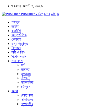
শুক্রবার, আগস্ট ৭, ২০২৬
Publisher - চট্টগ্রামের কন্ঠস্বর
প্রচ্ছদ
জাতীয়
রাজনীতি
আন্তর্জাতিক
খেলাধুলা
তথ্য প্রযুক্তি
বিনোদন
নারী ও শিশু
বিশেষ সংবাদ
সারা বাংলা
ধর্ম
মতামত
মুক্তমত
বাঁশখালী
সাতকানিয়া
চট্টগ্রাম
আরো
লোহাগাড়া
সাক্ষাৎকার
সম্পাদকীয়