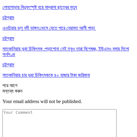
লোহাগাড়ায় বিদ্যুৎস্পৃষ্ট হয়ে মাদ্রাসা ছাত্রের মৃত্যু
চট্টগ্রাম
এওচিয়ায় ডলু নদী ভাঙ্গন:ভেসে যেতে পারে নেয়ামত আলী পাড়া
চট্টগ্রাম
সাতকানিয়ায় ভূয়া চিকিৎসক :পড়াশোনা নেই তবুও তারা বিশেষজ্ঞ, ইউএনও বসায় দিলো
অর্থদণ্ড
চট্টগ্রাম
সাতকানিয়ায় চার ভুয়া চিকিৎসককে ৪০ হাজার টাকা জরিমানা
পরে
আগে
মন্তব্য করুন
Your email address will not be published.