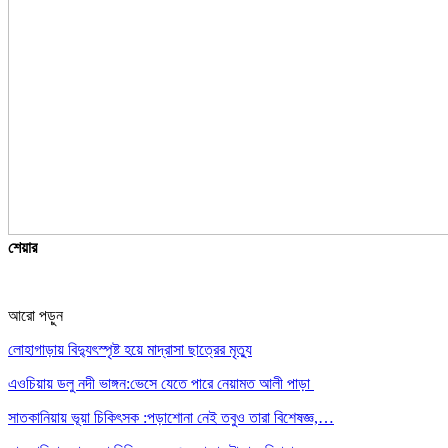
শেয়ার
আরো পড়ুন
লোহাগাড়ায় বিদ্যুৎস্পৃষ্ট হয়ে মাদ্রাসা ছাত্রের মৃত্যু
এওচিয়ায় ডলু নদী ভাঙ্গন:ভেসে যেতে পারে নেয়ামত আলী পাড়া
সাতকানিয়ায় ভূয়া চিকিৎসক :পড়াশোনা নেই তবুও তারা বিশেষজ্ঞ,…