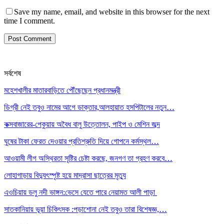
Save my name, email, and website in this browser for the next
time I comment.
সর্বশেষ
মহেশখালীর মাতারবাড়িতে পৌঁছেছেন প্রধানমন্ত্রী
ডিগ্রী নেই তবুও নামের আগে ডাক্তার,আলহায়াত হসপিটালের নতুন…
কক্সবাজারের-পেকুয়ায় অবৈধ বালু উত্তোলন, পাইপ ও মেশিন জব্দ
ঘুষের টাকা ফেরত দেওয়ার প্রতিশ্রুতি দিয়ে গোপনে কর্মস্থল…
আওয়ামী লীগ অস্থিরতা সৃষ্টির চেষ্টা করছে, জনগণ তা গ্রহণ করবে…
লোহাগাড়ায় বিদ্যুৎস্পৃষ্ট হয়ে মাদ্রাসা ছাত্রের মৃত্যু
এওচিয়ায় ডলু নদী ভাঙ্গন:ভেসে যেতে পারে নেয়ামত আলী পাড়া
সাতকানিয়ায় ভূয়া চিকিৎসক :পড়াশোনা নেই তবুও তারা বিশেষজ্ঞ,…