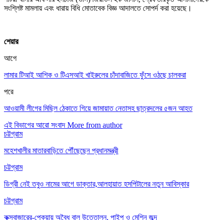
সংশ্লিষ্ট মামলায় এবং ধারায় বিধি মোতাবেক বিজ্ঞ আদালতে সোপর্দ করা হয়েছে।
শেয়ার
আগে
লামার টিআই আশিক ও টিএসআই খাইরুলের চাঁদাবাজিতে ফুঁসে ওঠছে চালকরা
পরে
আওয়ামী লীগের মিছিল ঠেকাতে গিয়ে জামায়াত নেতাসহ ছাত্রদলের ৫জন আহত
এই বিভাগের আরো সংবাদ
More from author
চট্টগ্রাম
মহেশখালীর মাতারবাড়িতে পৌঁছেছেন প্রধানমন্ত্রী
চট্টগ্রাম
ডিগ্রী নেই তবুও নামের আগে ডাক্তার,আলহায়াত হসপিটালের নতুন আবিস্কার
চট্টগ্রাম
কক্সবাজারের-পেকুয়ায় অবৈধ বালু উত্তোলন, পাইপ ও মেশিন জব্দ