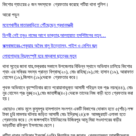
কিশোর গ্যাংয়ের ৫ জন সদস্যকে গ্রেফতার করেছে পটিয়া থানা পুলিশ।
আরো পড়ুন
মহেশখালীর মাতারবাড়িতে পৌঁছেছেন প্রধানমন্ত্রী
ডিগ্রী নেই তবুও নামের আগে ডাক্তার,আলহায়াত হসপিটালের নতুন…
কক্সবাজারের-পেকুয়ায় অবৈধ বালু উত্তোলন, পাইপ ও মেশিন জব্দ
লোহাগাড়ায় বিদ্যুৎস্পৃষ্ট হয়ে মাদ্রাসা ছাত্রের মৃত্যু
থানা সূত্রে জানা যায়,শুক্রবার সকালে উপজেলার বিভিন্ন স্থানে অভিযান চালিয়ে কিশোর
গ্যাং এর সক্রিয় সদস্য প্রান্ত বিশ্বাস(২০), মোঃ রাহিম(১৯),মো: হাসান (১৯), আরাফাত
হোসেন (১৯),জিসান (১৯)দেরকে গ্রেফতার করে।
পৃথক অভিযানে বৃহস্পতিবার রাতে পরোয়ানাভুক্ত আসামী শহিদুল হক প্রঃ নয়ন(৪৪), মোঃ
নুর হোসেন প্রঃ নুরু(৩২),মোঃ জাহাঙ্গীর(৪০) দেরকে তাদের নিজ বাড়ী হতে গ্রেফতার করা
হয়।
এছাড়াও কোড মূলে কুসুমপুর হাসপাতাল সংলগ্ন একটি বিকাশের দোকান হতে ৫(পাঁচ) লক্ষ
টাকা চুরি মামলার ঘটনায় জড়িত আসামী মোঃ ইদ্রিস(২৪)কে আমজুরহাট এলাকা হতে
গ্রেফতার করে। সে জঙ্গলখাইন ইউনিয়নের উজিরপুর আমু মিয়া সওদাগরের বাড়ীর
ভাড়াটিয়া রফিকুল ইসলামের ছেলে।
পটিয়া থানার অফিসার ইনচার্জ (ওসি) জিয়াউল হক জানান, গ্রেফতারকৃত আসামীদেরকে