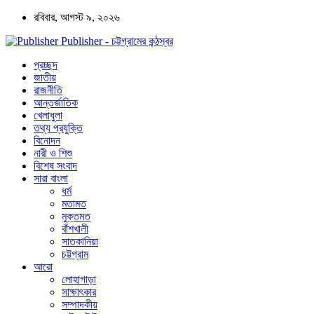
রবিবার, আগস্ট ৯, ২০২৬
Publisher - চট্টগ্রামের কন্ঠস্বর
প্রচ্ছদ
জাতীয়
রাজনীতি
আন্তর্জাতিক
খেলাধুলা
তথ্য প্রযুক্তি
বিনোদন
নারী ও শিশু
বিশেষ সংবাদ
সারা বাংলা
ধর্ম
মতামত
মুক্তমত
বাঁশখালী
সাতকানিয়া
চট্টগ্রাম
আরো
লোহাগাড়া
সাক্ষাৎকার
সম্পাদকীয়