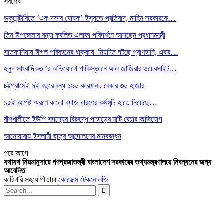
সর্বশেষ
ডকুমেন্টারিতে ‘এক দফার ঘোষক’ ইস্যুতে প্রতিবাদ, মাহিন সরকারকে…
তিন উপজেলার বন্যা কবলিত এলাকা পরিদর্শনে আসছেন প্রধানমন্ত্রী
সাতকানিয়ায় ঈগল পরিবহনের ধাক্কায় নিয়মিত ঘটছে প্রাণহানি, এবার…
হলুদ সাংবাদিকতা’র অভিযোগে পাকিস্তানে আল জাজিরার ওয়েবসাইট…
চট্টগ্রামেই দুই বছরে বন্ধ ১৯০ কারখানা, বেকার ৩০ হাজার
১৫ই আগষ্ট স্মরণে কালো ব্যাজ ধারণের কর্মসূচি হাতে নিয়েছে…
বাঁশখালীতে ইউপি সদস্যের বিরুদ্ধে পাহাড়ের মাটি বেচার অভিযোগ
আনোয়ারায় ইসলামী ছাত্র আন্দোলনের মানববন্ধন
পরে
আগে
যথাযথ নিয়মানুসারে গণপ্রজাতন্ত্রী বাংলাদেশ সরকারের তথ্যমন্ত্রণালয়ে নিবন্ধনের জন্য
আবেদিত
কারিগরি সহযোগীতায়ঃ
কোডেক্স টেকনোলজি