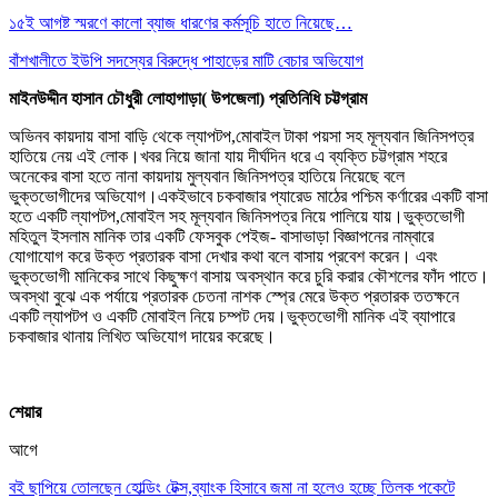
১৫ই আগষ্ট স্মরণে কালো ব্যাজ ধারণের কর্মসূচি হাতে নিয়েছে…
বাঁশখালীতে ইউপি সদস্যের বিরুদ্ধে পাহাড়ের মাটি বেচার অভিযোগ
মাইনউদ্দীন হাসান চৌধুরী লোহাগাড়া( উপজেলা) প্রতিনিধি চট্টগ্রাম
অভিনব কায়দায় বাসা বাড়ি থেকে ল্যাপটপ,মোবাইল টাকা পয়সা সহ মূল্যবান জিনিসপত্র
হাতিয়ে নেয় এই লোক।খবর নিয়ে জানা যায় দীর্ঘদিন ধরে এ ব্যক্তি চট্টগ্রাম শহরে
অনেকের বাসা হতে নানা কায়দায় মুল্যবান জিনিসপত্র হাতিয়ে নিয়েছে বলে
ভুক্তভোগীদের অভিযোগ।একইভাবে চকবাজার প্যারেড মাঠের পশ্চিম কর্ণারের একটি বাসা
হতে একটি ল্যাপটপ,মোবাইল সহ মূল্যবান জিনিসপত্র নিয়ে পালিয়ে যায়।ভুক্তভোগী
মহিতুল ইসলাম মানিক তার একটি ফেসবুক পেইজ- বাসাভাড়া বিজ্ঞাপনের নাম্বারে
যোগাযোগ করে উক্ত প্রতারক বাসা দেখার কথা বলে বাসায় প্রবেশ করেন। এবং
ভুক্তভোগী মানিকের সাথে কিছুক্ষণ বাসায় অবস্থান করে চুরি করার কৌশলের ফাঁদ পাতে।
অবস্থা বুঝে এক পর্যায়ে প্রতারক চেতনা নাশক স্প্রে মেরে উক্ত প্রতারক ততক্ষনে
একটি ল্যাপটপ ও একটি মোবাইল নিয়ে চম্পট দেয়।ভুক্তভোগী মানিক এই ব্যাপারে
চকবাজার থানায় লিখিত অভিযোগ দায়ের করেছে।
শেয়ার
আগে
বই ছাপিয়ে তোলছেন হোল্ডিং টেক্স,ব্যাংক হিসাবে জমা না হলেও হচ্ছে তিলক পকেটে