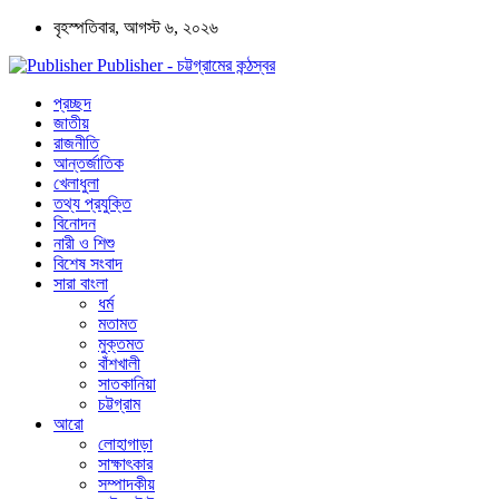
বৃহস্পতিবার, আগস্ট ৬, ২০২৬
Publisher - চট্টগ্রামের কন্ঠস্বর
প্রচ্ছদ
জাতীয়
রাজনীতি
আন্তর্জাতিক
খেলাধুলা
তথ্য প্রযুক্তি
বিনোদন
নারী ও শিশু
বিশেষ সংবাদ
সারা বাংলা
ধর্ম
মতামত
মুক্তমত
বাঁশখালী
সাতকানিয়া
চট্টগ্রাম
আরো
লোহাগাড়া
সাক্ষাৎকার
সম্পাদকীয়