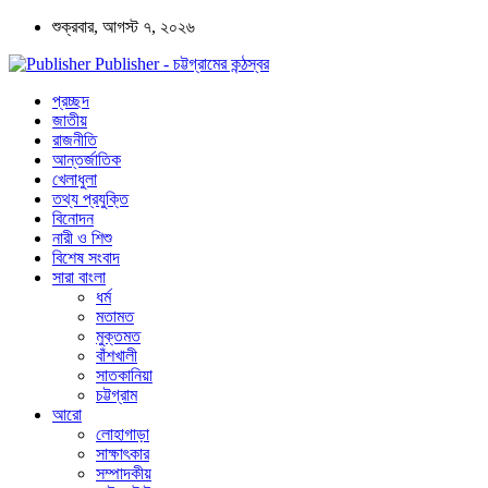
শুক্রবার, আগস্ট ৭, ২০২৬
Publisher - চট্টগ্রামের কন্ঠস্বর
প্রচ্ছদ
জাতীয়
রাজনীতি
আন্তর্জাতিক
খেলাধুলা
তথ্য প্রযুক্তি
বিনোদন
নারী ও শিশু
বিশেষ সংবাদ
সারা বাংলা
ধর্ম
মতামত
মুক্তমত
বাঁশখালী
সাতকানিয়া
চট্টগ্রাম
আরো
লোহাগাড়া
সাক্ষাৎকার
সম্পাদকীয়