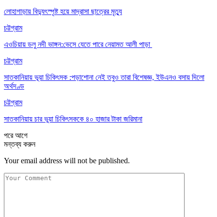
লোহাগাড়ায় বিদ্যুৎস্পৃষ্ট হয়ে মাদ্রাসা ছাত্রের মৃত্যু
চট্টগ্রাম
এওচিয়ায় ডলু নদী ভাঙ্গন:ভেসে যেতে পারে নেয়ামত আলী পাড়া
চট্টগ্রাম
সাতকানিয়ায় ভূয়া চিকিৎসক :পড়াশোনা নেই তবুও তারা বিশেষজ্ঞ, ইউএনও বসায় দিলো
অর্থদণ্ড
চট্টগ্রাম
সাতকানিয়ায় চার ভুয়া চিকিৎসককে ৪০ হাজার টাকা জরিমানা
পরে
আগে
মন্তব্য করুন
Your email address will not be published.