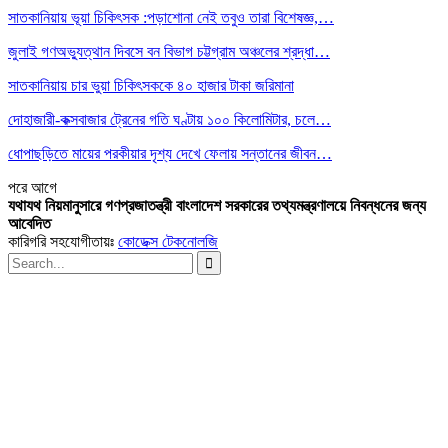
সাতকানিয়ায় ভূয়া চিকিৎসক :পড়াশোনা নেই তবুও তারা বিশেষজ্ঞ,…
জুলাই গণঅভ্যুত্থান দিবসে বন বিভাগ চট্টগ্রাম অঞ্চলের শ্রদ্ধা…
সাতকানিয়ায় চার ভুয়া চিকিৎসককে ৪০ হাজার টাকা জরিমানা
দোহাজারী-কক্সবাজার ট্রেনের গতি ঘণ্টায় ১০০ কিলোমিটার, চলে…
ধোপাছড়িতে মায়ের পরকীয়ার দৃশ্য দেখে ফেলায় সন্তানের জীবন…
পরে
আগে
যথাযথ নিয়মানুসারে গণপ্রজাতন্ত্রী বাংলাদেশ সরকারের তথ্যমন্ত্রণালয়ে নিবন্ধনের জন্য
আবেদিত
কারিগরি সহযোগীতায়ঃ
কোডেক্স টেকনোলজি