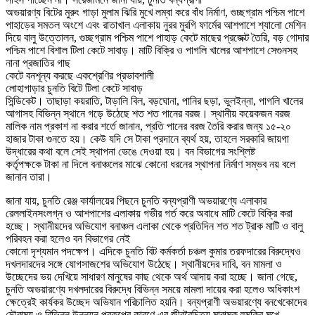
অভয়ারণ্য বিটের মুরুং গাড়া মুলাম ঝিরি মুখে লম্বা করে বাঁধ নির্মাণ, গুচ্ছগ্রাম পশ্চিম পাশে
পাহাড়ের সমতল অংশে এবং রাতাখাল এলাকায় নুরর মুরগি ফার্মের আশপাশে শ্যালো মেশিন
দিয়ে বালু উত্তোলন, গুচ্ছগ্রাম পশ্চিম পাশে পাহাড় কেটে মাছের প্রজেক্ট তৈরি, বড় গোদার
পশ্চিম পাশে বিশাল টিলা কেটে সাবাড়। মাটি বিক্রি ও পাগলি খালের আশপাশে সেগুনসহ
নানা প্রজাতির গাছ
কেটে বনশূন্য করছে একশ্রেণির প্রভাবশালী
লোহাগাড়ার চুনতি বিটে টিলা কেটে সাবাড়
সিন্ডিকেট। তাছাড়া কয়রাতি, টাড়ালি বিল, বড়ঘোনা, পানির ছড়া, ভুলইন্না, পাগলি খালের
আগাসহ বিভিন্ন স্থানে গড়ে উঠেছে শত শত পানের বরজ। স্থানীয় কয়েকজন বরজ
মালিক নাম প্রকাশ না করার শর্তে জানান, প্রতি পানের বরজ তৈরি করার জন্য ১৫-২০
হাজার টাকা গুনতে হয়। কেউ যদি সে টাকা প্রদানে ব্যর্থ হয়, তাহলে সরকারি জায়গা
উদ্ধারের কথা বলে সেই স্থাপনা ভেঙে দেওয়া হয়। বন বিভাগের সংশ্লিষ্ট
কর্তৃপক্ষকে টাকা না দিলে বনাঞ্চলের মাঝে কোনো ধরনের স্থাপনা নির্মাণ সম্ভব নয় বলে
জানান তারা।
জানা যায়, চুনতি রেঞ্জ কার্যালয়ের পিছনে চুনতি বন্যপ্রাণী অভয়ারণ্যে এলাকার
রেললাইনসংলগ্ন ও আশপাশের এলাকায় গভীর গর্ত করে অবাধে মাটি কেটে বিক্রি করা
হচ্ছে। স্থানীয়দের অভিযোগ বনাঞ্চল এলাকা থেকে প্রতিদিন শত শত ট্রাক মাটি ও বালু
পরিবহন করা হলেও বন বিভাগের নেই
কোনো দৃশ্যমান পদক্ষেপ। এদিকে চুনতি বিট কর্মকর্তা চঞ্চল কুমার তরফদারের বিরুদ্ধেও
দখলদারদের সঙ্গে যোগসাজশের অভিযোগ উঠেছে। স্থানীয়দের দাবি, বন মামলা ও
উচ্ছেদের ভয় দেখিয়ে সাধারণ মানুষের কাছ থেকে অর্থ আদায় করা হচ্ছে। জানা গেছে,
চুনতি অভয়ারণ্যে দখলদারের বিরুদ্ধে বিভিন্ন সময়ে মামলা দায়ের করা হলেও অধিকাংশ
ক্ষেত্রেই কার্যকর উচ্ছেদ অভিযান পরিচালিত হয়নি। বন্যপ্রাণী অভয়ারণ্যে বনখেকোদের
দৌরাত্ম্য ও বিভিন্ন উন্নয়ন প্রকল্পের কারণে এর জীববৈচিত্র্য মারাত্মক হুমকির মুখে