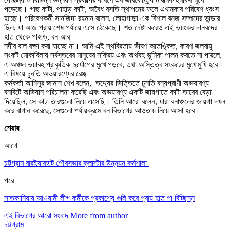
পড়েছে। গাছ কাটা, পাহাড় কাটা, অবৈধ বসতি স্থাপনের ফলে এখানকার পরিবেশ ধ্বংস
হচ্ছে। পরিবেশকর্মী সানজিদা রহমান বলেন, লোহাগাড়া এক বিশাল বনজ সম্পদের ভান্ডার
ছিল, যা আজ প্রায় শেষ পর্যায়ে এসে ঠেকেছে। শত চেষ্টা করেও এই ভয়ংকর দানবদের
হাত থেকে পাহাড়, বন আর
নদীর বাল রক্ষা করা যাচ্ছে না। আমি এই স্থবিরতায় ভীষণ আতঙ্কিত, কারণ জলবায়ু
সংকট মোকাবিলায় সর্বস্তরের মানুষের সক্রিয় এবং অর্থবহ ভূমিকা পালন করতে না পারলে,
এ অঞ্চল ভয়াবহ প্রাকৃতিক দুর্যোগের মুখে পড়বে, তথা অস্তিত্ব সংকটের মুখোমুখি হবে।
এ বিষয়ে চুনতি অভয়ারণ্যের রেঞ্জ
কর্মকর্তা আনিসুর জামান শেখ বলেন, তথ্যের ভিত্তিতে চুনতি বন্যপ্রাণী অভয়ারণ্য
বনবিটে অভিযান পরিচালনা করেছি এবং অভয়ারণ্য একটি জায়গাতে কাটা তারের বেড়া
দিয়েছিল, সে কাটা তারগুলো নিয়ে এসেছি। তিনি আরো বলেন, যারা বনাঞ্চলের জায়গা দখল
করে বাগান করেছে, সেগুলো পর্যায়ক্রমে বন বিভাগের আওতায় নিয়ে আসা হবে।
শেয়ার
আগে
চট্টগ্রাম বারইয়ারহাট পৌরসভার ক্লাস্টার উন্নয়ন কর্মশালা ‎
পরে
সাতকানিয়ায় আওয়ামী লীগ কর্মীকে প্রকাশ্যে গুলি করে প্রায় হাত পা বিচ্ছিন্ন
এই বিভাগের আরো সংবাদ
More from author
চট্টগ্রাম