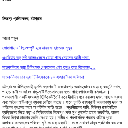
নিজস্ব প্রতিবেদক, চট্টগ্রাম
আরো পড়ুন
লোহাগাড়ায় বিদ্যুৎস্পৃষ্ট হয়ে মাদ্রাসা ছাত্রের মৃত্যু
এওচিয়ায় ডলু নদী ভাঙ্গন:ভেসে যেতে পারে নেয়ামত আলী পাড়া
সাতকানিয়ায় ভূয়া চিকিৎসক :পড়াশোনা নেই তবুও তারা বিশেষজ্ঞ,…
সাতকানিয়ায় চার ভুয়া চিকিৎসককে ৪০ হাজার টাকা জরিমানা
চট্টগ্রামের ঐতিহ্যবাহী চুনতি বন্যপ্রাণী অভয়ারণ্যে ভয়াবহভাবে বেড়েছে বনভূমি দখল,
পাহাড় কাটা ও অবৈধ বালু-মাটি উত্তোলনের মতো পরিবেশবিধ্বংসী কর্মকাণ্ড।
প্রভাবশালী একটি সংঘবদ্ধ সিন্ডিকেট তৈরি করে দীর্ঘদিন ধরে বনাঞ্চল দখল, পাহাড় ধ্বংস
এবং অবৈধ মাটি-বালুর ব্যবসা চালিয়ে যাচ্ছে। ফলে চুনতি বন্যপ্রাণী অভয়ারণ্য দখল ও
পরিবেশ ধ্বংসের ফলে অপরিসীম ক্ষতি হচ্ছে। স্থানীয়দের দাবি, বিভিন্ন রাজনৈতিক
ব্যক্তিদের নিয়ে গড়া এ সিন্ডিকেটের বিরুদ্ধে কেউ মুখ খুললেই তাকে ভয়ভীতি, হামলা
কিংবা মিথ্যা মামলার হুমকি দেওয়া হয়। দলীয় ও প্রশাসনিক প্রভাব খাটিয়ে পুরো
এলাকায় আতঙ্কের পরিবেশ সৃষ্টি করেছে চক্রটি। ফলে সাধারণ মানুষ প্রতিবাদ করতেও
সাহস পাচ্ছেন না। সরেজমিনে জানা যায়, চুনতি বন্যপ্রাণী