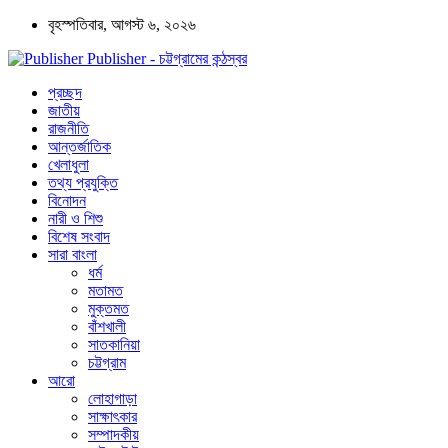
বৃহস্পতিবার, আগস্ট ৬, ২০২৬
Publisher - চট্টগ্রামের কন্ঠস্বর
প্রচ্ছদ
জাতীয়
রাজনীতি
আন্তর্জাতিক
খেলাধুলা
তথ্য প্রযুক্তি
বিনোদন
নারী ও শিশু
বিশেষ সংবাদ
সারা বাংলা
ধর্ম
মতামত
মুক্তমত
বাঁশখালী
সাতকানিয়া
চট্টগ্রাম
আরো
লোহাগাড়া
সাক্ষাৎকার
সম্পাদকীয়