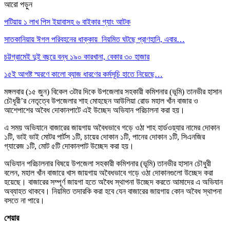
আরো পড়ুন
পটিয়ায় ১ লাখ পিস ইয়াবাসহ ৬ বাইকার গ্যাং আটক
সাতকানিয়ায় ঈগল পরিবহনের ধাক্কায় নিয়মিত ঘটছে প্রাণহানি, এবার…
চট্টগ্রামেই দুই বছরে বন্ধ ১৯০ কারখানা, বেকার ৩০ হাজার
১৫ই আগষ্ট স্মরণে কালো ব্যাজ ধারণের কর্মসূচি হাতে নিয়েছে…
মঙ্গলবার (১৫ জুন) বিকেল ৩টার দিকে উপজেলার সহকারী কমিশনার (ভূমি) তানভীর হাসান
চৌধূরী’র নেতৃত্বে উপজেলার শাহ মোহছেন আউলিয়া রোড মহাল খাঁন বাজার ও
আশেপাশের অবৈধ দোকানপাটে এই উচ্ছেদ অভিযান পরিচালনা করা হয়।
এ সময় অভিযানে বাজারের জায়গায় অবৈধভাবে গড়ে ওঠা শাহ হার্ডওয়্যার নামের দোকান
১টি, ভাই ভাই মোটর পার্টস ১টি, চায়ের দোকান ১টি, পানের দোকান ১টি, সিএনজির
গ্যারেজ ১টি, মোট ৫টি দোকানপাট উচ্ছেদ করা হয়।
অভিযান পরিচালনার বিষয়ে উপজেলা সহকারী কমিশনার (ভূমি) তানভীর হাসান চৌধুরী
বলেন, মহাল খাঁন বাজারে খাস জায়গায় অবৈধভাবে গড়ে ওঠা দোকানগুলো উচ্ছেদ করা
হয়েছে। বাজারের সম্পূর্ণ জায়গা হতে অবৈধ স্থাপনা উচ্ছেদ করতে আমাদের এ অভিযান
অব্যাহত থাকবে। নিয়মিত তদারকি করা হবে যেন বাজারের জায়গায় কোন অবৈধ স্থাপনা
বসতে না পারে।
শেয়ার