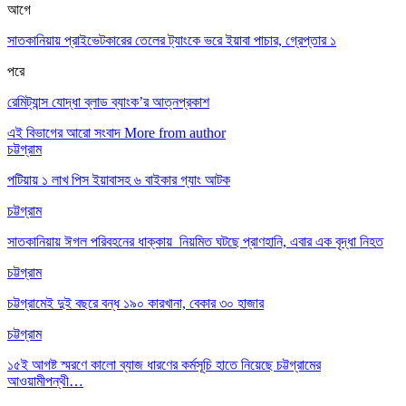
আগে
সাতকানিয়ায় প্রাইভেটকারের তেলের ট্যাংকে ভরে ইয়াবা পাচার, গ্রেপ্তার ১
পরে
রেমিট্যান্স যোদ্ধা ব্লাড ব্যাংক’র আত্নপ্রকাশ
এই বিভাগের আরো সংবাদ
More from author
চট্টগ্রাম
পটিয়ায় ১ লাখ পিস ইয়াবাসহ ৬ বাইকার গ্যাং আটক
চট্টগ্রাম
সাতকানিয়ায় ঈগল পরিবহনের ধাক্কায় নিয়মিত ঘটছে প্রাণহানি, এবার এক বৃদ্ধা নিহত
চট্টগ্রাম
চট্টগ্রামেই দুই বছরে বন্ধ ১৯০ কারখানা, বেকার ৩০ হাজার
চট্টগ্রাম
১৫ই আগষ্ট স্মরণে কালো ব্যাজ ধারণের কর্মসূচি হাতে নিয়েছে চট্টগ্রামের
আওয়ামীপন্থী…