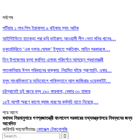
সর্বশেষ
পটিয়ায় ১ লাখ পিস ইয়াবাসহ ৬ বাইকার গ্যাং আটক
আইসিইউতে হাতকড়া পরা ছবি ভাইরাল: আওয়ামী লীগ নেতা মনির খানের…
ডকুমেন্টারিতে ‘এক দফার ঘোষক’ ইস্যুতে প্রতিবাদ, মাহিন সরকারকে…
তিন উপজেলার বন্যা কবলিত এলাকা পরিদর্শনে আসছেন প্রধানমন্ত্রী
সাতকানিয়ায় ঈগল পরিবহনের ধাক্কায় নিয়মিত ঘটছে প্রাণহানি, এবার…
হলুদ সাংবাদিকতা’র অভিযোগে পাকিস্তানে আল জাজিরার ওয়েবসাইট…
চট্টগ্রামেই দুই বছরে বন্ধ ১৯০ কারখানা, বেকার ৩০ হাজার
১৫ই আগষ্ট স্মরণে কালো ব্যাজ ধারণের কর্মসূচি হাতে নিয়েছে…
পরে
আগে
যথাযথ নিয়মানুসারে গণপ্রজাতন্ত্রী বাংলাদেশ সরকারের তথ্যমন্ত্রণালয়ে নিবন্ধনের জন্য
আবেদিত
কারিগরি সহযোগীতায়ঃ
কোডেক্স টেকনোলজি