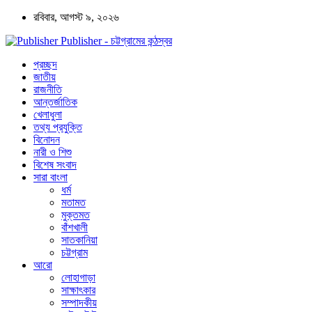
রবিবার, আগস্ট ৯, ২০২৬
Publisher - চট্টগ্রামের কন্ঠস্বর
প্রচ্ছদ
জাতীয়
রাজনীতি
আন্তর্জাতিক
খেলাধুলা
তথ্য প্রযুক্তি
বিনোদন
নারী ও শিশু
বিশেষ সংবাদ
সারা বাংলা
ধর্ম
মতামত
মুক্তমত
বাঁশখালী
সাতকানিয়া
চট্টগ্রাম
আরো
লোহাগাড়া
সাক্ষাৎকার
সম্পাদকীয়