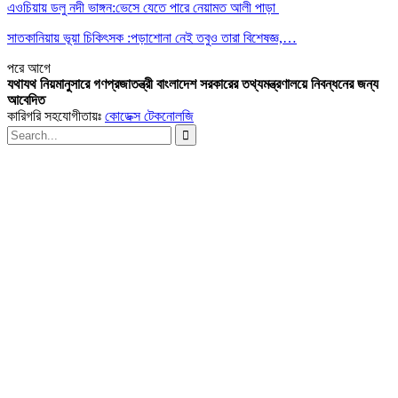
এওচিয়ায় ডলু নদী ভাঙ্গন:ভেসে যেতে পারে নেয়ামত আলী পাড়া
সাতকানিয়ায় ভূয়া চিকিৎসক :পড়াশোনা নেই তবুও তারা বিশেষজ্ঞ,…
পরে
আগে
যথাযথ নিয়মানুসারে গণপ্রজাতন্ত্রী বাংলাদেশ সরকারের তথ্যমন্ত্রণালয়ে নিবন্ধনের জন্য
আবেদিত
কারিগরি সহযোগীতায়ঃ
কোডেক্স টেকনোলজি