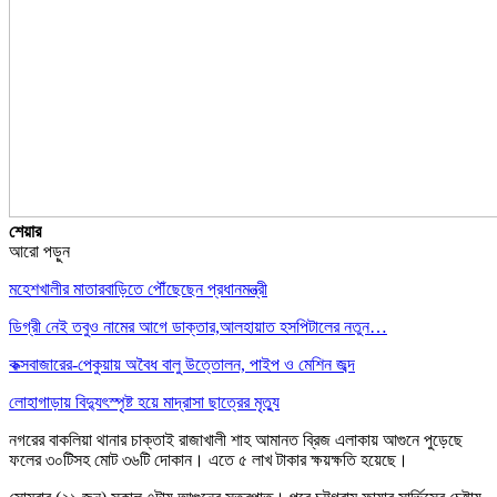
শেয়ার
আরো পড়ুন
মহেশখালীর মাতারবাড়িতে পৌঁছেছেন প্রধানমন্ত্রী
ডিগ্রী নেই তবুও নামের আগে ডাক্তার,আলহায়াত হসপিটালের নতুন…
কক্সবাজারের-পেকুয়ায় অবৈধ বালু উত্তোলন, পাইপ ও মেশিন জব্দ
লোহাগাড়ায় বিদ্যুৎস্পৃষ্ট হয়ে মাদ্রাসা ছাত্রের মৃত্যু
নগরের বাকলিয়া থানার চাক্তাই রাজাখালী শাহ আমানত ব্রিজ এলাকায় আগুনে পুড়েছে
ফলের ৩০টিসহ মোট ৩৬টি দোকান। এতে ৫ লাখ টাকার ক্ষয়ক্ষতি হয়েছে।