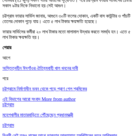
সোমবার (২১ জুন) সকাল ৭টায় আগুনের সূত্রপাত। পরে চট্টগ্রাম ফায়ার সার্ভিসের চেষ্টায়
সকাল ৯টার দিকে নিভানো হয় সেই আগুন।
চট্টগ্রাম ফায়ার সার্ভিস জানায়, আগুনে ৩০টি ফলের দোকান, একটি বাস কাউন্টার ও পাঁচটি
তেলের দোকান পুড়ে যায়। এতে ৫ লাখ টাকার ক্ষয়ক্ষতি হয়েছে।
ফায়ার সার্ভিসের কর্মীরা ২০ লাখ টাকার মতো মালামাল উদ্ধার করতে সমর্থ্য হন। এতে ৫
লাখ টাকার ক্ষয়ক্ষতি হয়।
শেয়ার
আগে
অস্তিত্বহীন ঈদগাঁওর ঐতিহ্যবাহী খাল খননের দাবী
পরে
চট্টগ্রামে নির্মাণাধীন ভবন থেকে পড়ে প্রাণ গেল শ্রমিকের
এই বিভাগের আরো সংবাদ
More from author
চট্টগ্রাম
মহেশখালীর মাতারবাড়িতে পৌঁছেছেন প্রধানমন্ত্রী
চট্টগ্রাম
ডিগ্রী নেই তবুও নামের আগে ডাক্তার,আলহায়াত হসপিটালের নতুন আবিস্কার