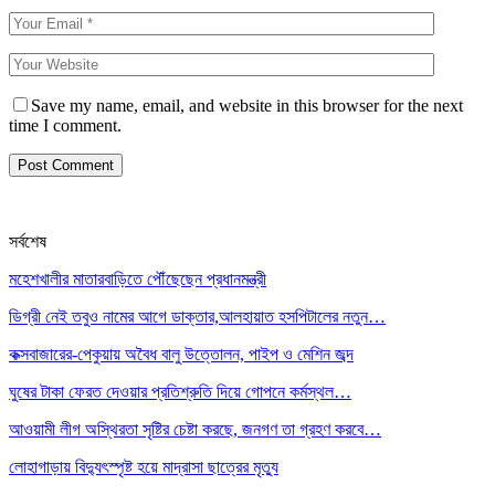
Save my name, email, and website in this browser for the next
time I comment.
সর্বশেষ
মহেশখালীর মাতারবাড়িতে পৌঁছেছেন প্রধানমন্ত্রী
ডিগ্রী নেই তবুও নামের আগে ডাক্তার,আলহায়াত হসপিটালের নতুন…
কক্সবাজারের-পেকুয়ায় অবৈধ বালু উত্তোলন, পাইপ ও মেশিন জব্দ
ঘুষের টাকা ফেরত দেওয়ার প্রতিশ্রুতি দিয়ে গোপনে কর্মস্থল…
আওয়ামী লীগ অস্থিরতা সৃষ্টির চেষ্টা করছে, জনগণ তা গ্রহণ করবে…
লোহাগাড়ায় বিদ্যুৎস্পৃষ্ট হয়ে মাদ্রাসা ছাত্রের মৃত্যু