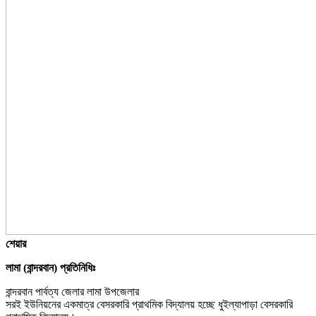
শেয়ার
লামা (বান্দরবান) প্রতিনিধিঃ
বান্দরবান পার্বত্য জেলার লামা উপজেলার
সরই ইউনিয়নের একমাত্র বেসরকারি প্রাথমিক বিদ্যালয় হচ্ছে ধুইল্যাপাড়া বেসরকারি