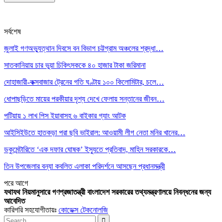
সর্বশেষ
জুলাই গণঅভ্যুত্থান দিবসে বন বিভাগ চট্টগ্রাম অঞ্চলের শ্রদ্ধা…
সাতকানিয়ায় চার ভুয়া চিকিৎসককে ৪০ হাজার টাকা জরিমানা
দোহাজারী-কক্সবাজার ট্রেনের গতি ঘণ্টায় ১০০ কিলোমিটার, চলে…
ধোপাছড়িতে মায়ের পরকীয়ার দৃশ্য দেখে ফেলায় সন্তানের জীবন…
পটিয়ায় ১ লাখ পিস ইয়াবাসহ ৬ বাইকার গ্যাং আটক
আইসিইউতে হাতকড়া পরা ছবি ভাইরাল: আওয়ামী লীগ নেতা মনির খানের…
ডকুমেন্টারিতে ‘এক দফার ঘোষক’ ইস্যুতে প্রতিবাদ, মাহিন সরকারকে…
তিন উপজেলার বন্যা কবলিত এলাকা পরিদর্শনে আসছেন প্রধানমন্ত্রী
পরে
আগে
যথাযথ নিয়মানুসারে গণপ্রজাতন্ত্রী বাংলাদেশ সরকারের তথ্যমন্ত্রণালয়ে নিবন্ধনের জন্য
আবেদিত
কারিগরি সহযোগীতায়ঃ
কোডেক্স টেকনোলজি