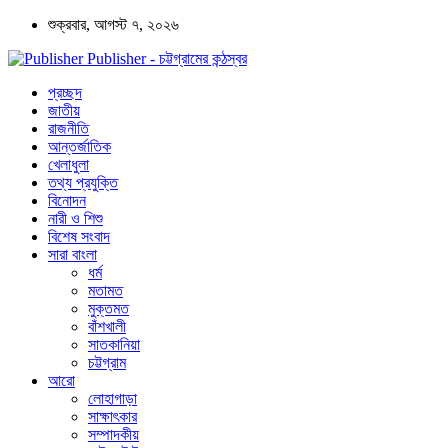
শুক্রবার, আগস্ট ৭, ২০২৬
Publisher - চট্টগ্রামের কন্ঠস্বর
প্রচ্ছদ
জাতীয়
রাজনীতি
আন্তর্জাতিক
খেলাধুলা
তথ্য প্রযুক্তি
বিনোদন
নারী ও শিশু
বিশেষ সংবাদ
সারা বাংলা
ধর্ম
মতামত
মুক্তমত
বাঁশখালী
সাতকানিয়া
চট্টগ্রাম
আরো
লোহাগাড়া
সাক্ষাৎকার
সম্পাদকীয়