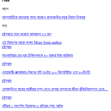
শেয়ার
আগে
আন্তর্জাতিক মাতৃভাষা পদক পাচ্ছেন খাগড়াছড়ির মথুরা বিকাশ ত্রিপুরা
পরে
চট্টগ্রামে নতুন করোনা আক্রান্ত ৮৭ জন
এই বিভাগের আরো সংবাদ
More from author
চট্টগ্রাম
সাতকানিয়ায় চার ভুয়া চিকিৎসককে ৪০ হাজার টাকা জরিমানা
চট্টগ্রাম
দোহাজারী-কক্সবাজার ট্রেনের গতি ঘণ্টায় ১০০ কিলোমিটার, চলে ৮০কি:মি:
চট্টগ্রাম
ধোপাছড়িতে মায়ের পরকীয়ার দৃশ্য দেখে ফেলায় সন্তানের জীবন ঝুঁকিঃনিরাপত্তা চেয়ে…
চট্টগ্রাম
পটিয়ায় ১ লাখ পিস ইয়াবাসহ ৬ বাইকার গ্যাং আটক