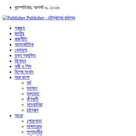
বৃহস্পতিবার, আগস্ট ৬, ২০২৬
Publisher - চট্টগ্রামের কন্ঠস্বর
প্রচ্ছদ
জাতীয়
রাজনীতি
আন্তর্জাতিক
খেলাধুলা
তথ্য প্রযুক্তি
বিনোদন
নারী ও শিশু
বিশেষ সংবাদ
সারা বাংলা
ধর্ম
মতামত
মুক্তমত
বাঁশখালী
সাতকানিয়া
চট্টগ্রাম
আরো
লোহাগাড়া
সাক্ষাৎকার
সম্পাদকীয়