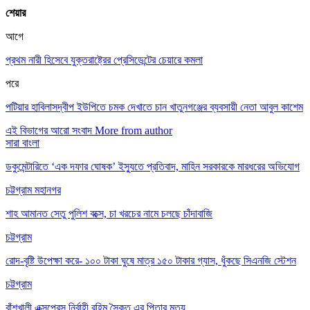
শেয়ার
আগে
প্রথম নারী হিসেবে যুক্তরাষ্ট্রের প্রেসিডেন্টের চেয়ারে কমলা
পরে
পটিয়ার হাবিলাসদ্বীপ ইউপিতে চমক দেখাতে চান খাতুনগঞ্জের ব্যবসায়ী নেতা আবুল কাশেম
এই বিভাগের আরো সংবাদ
More from author
সারা বাংলা
ডকুমেন্টারিতে ‘এক দফার ঘোষক’ ইস্যুতে প্রতিবাদ, মাহিন সরকারকে মারধরের অভিযোগ
চট্টগ্রাম মহানগর
শাহ আমানত সেতু পুলিশ বক্সে, চা খরচের নামে চলছে চাঁদাবাজি
চট্টগ্রাম
রোদ-বৃষ্টি উপেক্ষা করে- ১০০ টাকা ঘুষে মাত্র ১৫০ টাকার গ্যাস, ধুঁকছে সিএনজি স্টেশন
চট্টগ্রাম
বাঁশখালী এক্সপ্রেস নির্বাহী রহিম সৈকত এর পিতার মৃত্যু