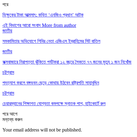
পরে
ভিক্ষুকের টাকা আত্মসাৎ: কথিত ‘এনজিও প্রধান’ আটক
এই বিভাগের আরো সংবাদ
More from author
জাতীয়
সমকামিতার অভিযোগে শিবির নেতা এজিএস ইব্রাহিমের সিট বাতিল
জাতীয়
কক্সবাজারে নিরাপত্তা ঝুঁকিতে পর্যটকরা ১২ বছরে সৈকতে ৭৭ জনের মৃত্যু ১ জন নিখোঁজ
চট্টগ্রাম
পদত্যাগ করলে বঙ্গভবন ছেড়ে কোথায় উঠবেন রাষ্ট্রপতি সাহাবুদ্দিন
চট্টগ্রাম
চেয়ারম্যানের শিক্ষাগত যোগ্যতা কমপক্ষে স্নাতক পাশ, হাইকোর্টে রুল
পরে
আগে
মন্তব্য করুন
Your email address will not be published.