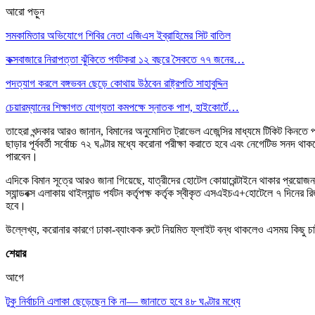
আরো পড়ুন
সমকামিতার অভিযোগে শিবির নেতা এজিএস ইব্রাহিমের সিট বাতিল
কক্সবাজারে নিরাপত্তা ঝুঁকিতে পর্যটকরা ১২ বছরে সৈকতে ৭৭ জনের…
পদত্যাগ করলে বঙ্গভবন ছেড়ে কোথায় উঠবেন রাষ্ট্রপতি সাহাবুদ্দিন
চেয়ারম্যানের শিক্ষাগত যোগ্যতা কমপক্ষে স্নাতক পাশ, হাইকোর্টে…
তাহেরা খন্দকার আরও জানান, বিমানের অনুমোদিত ট্রাভেল এজেন্সির মাধ্যমে টিকিট কিনতে পা
ছাড়ার পূর্ববর্তী সর্বোচ্চ ৭২ ঘণ্টার মধ্যে করোনা পরীক্ষা করাতে হবে এবং নেগেটিভ সনদ 
পারবেন।
এদিকে বিমান সূত্রে আরও জানা গিয়েছে, যাত্রীদের হোটেল কোয়ারেন্টাইনে থাকার প্রয়োজন নেই
স্যান্ডবক্স এলাকায় থাইল্যান্ড পর্যটন কর্তৃপক্ষ কর্তৃক স্বীকৃত এসএইচএ+হোটেলে ৭ দিনের
হবে।
উল্লেখ্য, করোনার কারণে ঢাকা-ব্যাংকক রুটে নিয়মিত ফ্লাইট বন্ধ থাকলেও এসময় কিছু চার
শেয়ার
আগে
টুকু নির্বাচনি এলাকা ছেড়েছেন কি না— জানাতে হবে ৪৮ ঘণ্টার মধ্যে