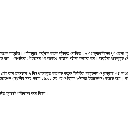
রবেন যাত্রীরা। থাইল্যান্ড কর্তৃপক্ষ কর্তৃক স্বীকৃত কোভিড-১৯ এর ভ্যাকসিনের পূর্ণ ডোজ
থাকতে হবে। দেশটিতে পৌঁছানোর পর আবারও করোনা পরীক্ষা করাতে হবে। যাত্রীরা থাইল্যান্ড পৌ
 তবে তাদেরকে ৭ দিন থাইল্যান্ড কর্তৃপক্ষ কর্তৃক নির্ধারিত ’স্যান্ডবক্স প্রোগ্রাম’ এর আওতায
 রিজার্ভেশন (স্থানীয় সময় সন্ধ্যা ০৬:০০ টার পর পৌঁছালে ৮দিনের রিজার্ভেশন) করাতে হবে। থ
্টার্ড ফ্লাইট পরিচালনা করে বিমান।