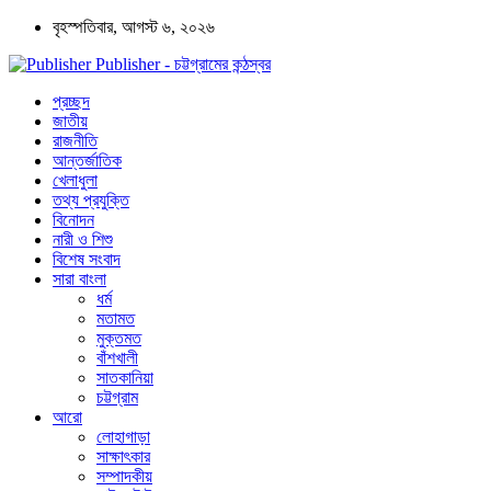
বৃহস্পতিবার, আগস্ট ৬, ২০২৬
Publisher - চট্টগ্রামের কন্ঠস্বর
প্রচ্ছদ
জাতীয়
রাজনীতি
আন্তর্জাতিক
খেলাধুলা
তথ্য প্রযুক্তি
বিনোদন
নারী ও শিশু
বিশেষ সংবাদ
সারা বাংলা
ধর্ম
মতামত
মুক্তমত
বাঁশখালী
সাতকানিয়া
চট্টগ্রাম
আরো
লোহাগাড়া
সাক্ষাৎকার
সম্পাদকীয়