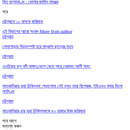
মিতু হত্যাকাণ্ড : ভোলার জামিন নামঞ্জুর
পরে
চট্টগ্রামে ১০ বাসকে জরিমানা
এই বিভাগের আরো সংবাদ
More from author
চট্টগ্রাম
লোহাগাড়ায় বিদ্যুৎস্পৃষ্ট হয়ে মাদ্রাসা ছাত্রের মৃত্যু
চট্টগ্রাম
এওচিয়ায় ডলু নদী ভাঙ্গন:ভেসে যেতে পারে নেয়ামত আলী পাড়া
চট্টগ্রাম
সাতকানিয়ায় ভূয়া চিকিৎসক :পড়াশোনা নেই তবুও তারা বিশেষজ্ঞ, ইউএনও বসায় দিলো
অর্থদণ্ড
চট্টগ্রাম
সাতকানিয়ায় চার ভুয়া চিকিৎসককে ৪০ হাজার টাকা জরিমানা
পরে
আগে
মন্তব্য করুন