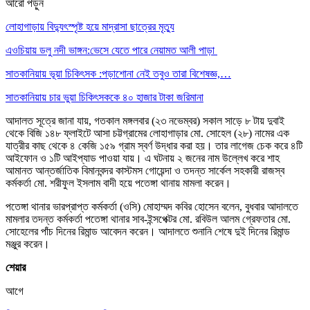
আরো পড়ুন
লোহাগাড়ায় বিদ্যুৎস্পৃষ্ট হয়ে মাদ্রাসা ছাত্রের মৃত্যু
এওচিয়ায় ডলু নদী ভাঙ্গন:ভেসে যেতে পারে নেয়ামত আলী পাড়া
সাতকানিয়ায় ভূয়া চিকিৎসক :পড়াশোনা নেই তবুও তারা বিশেষজ্ঞ,…
সাতকানিয়ায় চার ভুয়া চিকিৎসককে ৪০ হাজার টাকা জরিমানা
আদালত সূত্রে জানা যায়, গতকাল মঙ্গলবার (২৩ নভেম্বর) সকাল সাড়ে ৮ টায় দুবাই
থেকে বিজি ১৪৮ ফ্লাইটে আসা চট্টগ্রামের লোহাগাড়ার মো. সোহেল (২৮) নামের এক
যাত্রীর কাছ থেকে ৪ কেজি ১৫৯ গ্রাম স্বর্ণ উদ্ধার করা হয়। তার লাগেজ চেক করে ৪টি
আইফোন ও ১টি আইপ্যাড পাওয়া যায়। এ ঘটনায় ২ জনের নাম উল্লেখ করে শাহ
আমানত আন্তর্জাতিক বিমানবন্দর কাস্টমস গোয়েন্দা ও তদন্ত সার্কেল সহকারী রাজস্ব
কর্মকর্তা মো. শরীফুল ইসলাম বাদী হয়ে পতেঙ্গা থানায় মামলা করেন।
পতেঙ্গা থানার ভারপ্রাপ্ত কর্মকর্তা (ওসি) মোহাম্মদ কবির হোসেন বলেন, বুধবার আদালতে
মামলার তদন্ত কর্মকর্তা পতেঙ্গা থানার সাব-ইন্সপেক্টর মো. রবিউল আলম গ্রেফতার মো.
সোহেলের পাঁচ দিনের রিমান্ড আবেদন করেন। আদালতে শুনানি শেষে দুই দিনের রিমান্ড
মঞ্জুর করেন।
শেয়ার
আগে