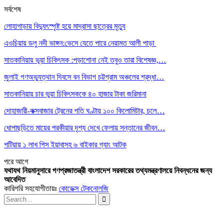
সর্বশেষ
লোহাগাড়ায় বিদ্যুৎস্পৃষ্ট হয়ে মাদ্রাসা ছাত্রের মৃত্যু
এওচিয়ায় ডলু নদী ভাঙ্গন:ভেসে যেতে পারে নেয়ামত আলী পাড়া
সাতকানিয়ায় ভূয়া চিকিৎসক :পড়াশোনা নেই তবুও তারা বিশেষজ্ঞ,…
জুলাই গণঅভ্যুত্থান দিবসে বন বিভাগ চট্টগ্রাম অঞ্চলের শ্রদ্ধা…
সাতকানিয়ায় চার ভুয়া চিকিৎসককে ৪০ হাজার টাকা জরিমানা
দোহাজারী-কক্সবাজার ট্রেনের গতি ঘণ্টায় ১০০ কিলোমিটার, চলে…
ধোপাছড়িতে মায়ের পরকীয়ার দৃশ্য দেখে ফেলায় সন্তানের জীবন…
পটিয়ায় ১ লাখ পিস ইয়াবাসহ ৬ বাইকার গ্যাং আটক
পরে
আগে
যথাযথ নিয়মানুসারে গণপ্রজাতন্ত্রী বাংলাদেশ সরকারের তথ্যমন্ত্রণালয়ে নিবন্ধনের জন্য
আবেদিত
কারিগরি সহযোগীতায়ঃ
কোডেক্স টেকনোলজি