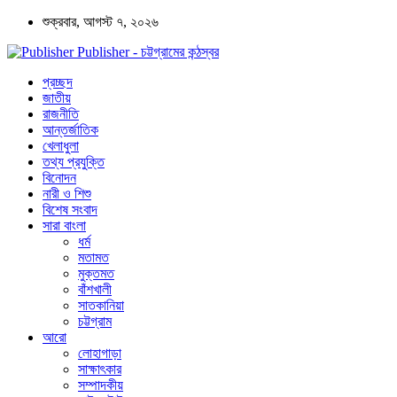
শুক্রবার, আগস্ট ৭, ২০২৬
Publisher - চট্টগ্রামের কন্ঠস্বর
প্রচ্ছদ
জাতীয়
রাজনীতি
আন্তর্জাতিক
খেলাধুলা
তথ্য প্রযুক্তি
বিনোদন
নারী ও শিশু
বিশেষ সংবাদ
সারা বাংলা
ধর্ম
মতামত
মুক্তমত
বাঁশখালী
সাতকানিয়া
চট্টগ্রাম
আরো
লোহাগাড়া
সাক্ষাৎকার
সম্পাদকীয়