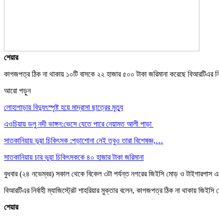
শেয়ার
কাগজপত্র ঠিক না থাকায় ১০টি বাসকে ২২ হাজার ৫০০ টাকা জরিমানা করেছে বিআরটিএর নির্বা
আরো পড়ুন
লোহাগাড়ায় বিদ্যুৎস্পৃষ্ট হয়ে মাদ্রাসা ছাত্রের মৃত্যু
এওচিয়ায় ডলু নদী ভাঙ্গন:ভেসে যেতে পারে নেয়ামত আলী পাড়া
সাতকানিয়ায় ভূয়া চিকিৎসক :পড়াশোনা নেই তবুও তারা বিশেষজ্ঞ,…
সাতকানিয়ায় চার ভুয়া চিকিৎসককে ৪০ হাজার টাকা জরিমানা
বুধবার (২৪ নভেম্বর) সকাল থেকে বিকেল ৩টা পর্যন্ত নগরের জিইসি মোড় ও টাইগারপাস এলাক
বিআরটিএর নির্বাহী ম্যাজিস্ট্রেট শাহরিয়ার মুক্তার বলেন, কাগজপত্র ঠিক না থাকায় জি
শেয়ার