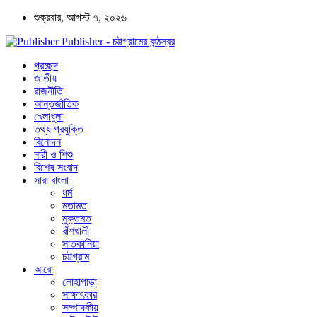
শুক্রবার, আগস্ট ৭, ২০২৬
Publisher - চট্টগ্রামের কন্ঠস্বর
প্রচ্ছদ
জাতীয়
রাজনীতি
আন্তর্জাতিক
খেলাধুলা
তথ্য প্রযুক্তি
বিনোদন
নারী ও শিশু
বিশেষ সংবাদ
সারা বাংলা
ধর্ম
মতামত
মুক্তমত
বাঁশখালী
সাতকানিয়া
চট্টগ্রাম
আরো
লোহাগাড়া
সাক্ষাৎকার
সম্পাদকীয়