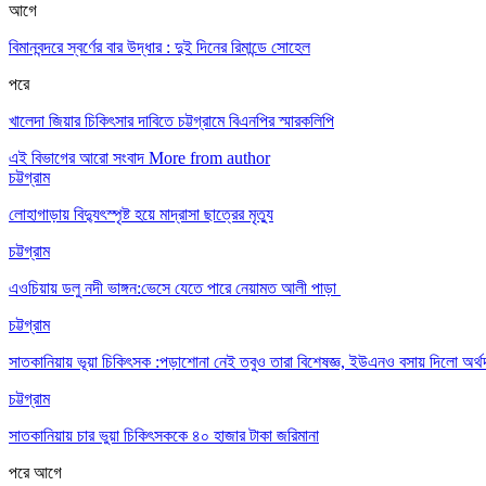
আগে
বিমানবন্দরে স্বর্ণের বার উদ্ধার : দুই দিনের রিমান্ডে সোহেল
পরে
খালেদা জিয়ার চিকিৎসার দাবিতে চট্টগ্রামে বিএনপির স্মারকলিপি
এই বিভাগের আরো সংবাদ
More from author
চট্টগ্রাম
লোহাগাড়ায় বিদ্যুৎস্পৃষ্ট হয়ে মাদ্রাসা ছাত্রের মৃত্যু
চট্টগ্রাম
এওচিয়ায় ডলু নদী ভাঙ্গন:ভেসে যেতে পারে নেয়ামত আলী পাড়া
চট্টগ্রাম
সাতকানিয়ায় ভূয়া চিকিৎসক :পড়াশোনা নেই তবুও তারা বিশেষজ্ঞ, ইউএনও বসায় দিলো অর্থ
চট্টগ্রাম
সাতকানিয়ায় চার ভুয়া চিকিৎসককে ৪০ হাজার টাকা জরিমানা
পরে
আগে