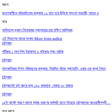
আগে
মহেশখালীতে মটরবাইকের ধাক্কায় ১২ হাত দূরে ছিটকে পড়লো পথচারী; আহত ৪
পরে
অবিলম্বে ভ্রমণ নিষেধাজ্ঞা প্রত্যাহার চায় দক্ষিণ আফ্রিকা
এই বিভাগের আরো সংবাদ
More from author
চট্টগ্রাম
পটিয়ায় ১ লাখ পিস ইয়াবাসহ ৬ বাইকার গ্যাং আটক
চট্টগ্রাম
সাতকানিয়ায় ঈগল পরিবহনের ধাক্কায় নিয়মিত ঘটছে প্রাণহানি, এবার এক বৃদ্ধা নিহত
চট্টগ্রাম
চট্টগ্রামেই দুই বছরে বন্ধ ১৯০ কারখানা, বেকার ৩০ হাজার
চট্টগ্রাম
১৫ই আগষ্ট স্মরণে কালো ব্যাজ ধারণের কর্মসূচি হাতে নিয়েছে চট্টগ্রামের আওয়ামীপন্থী…
পরে
আগে