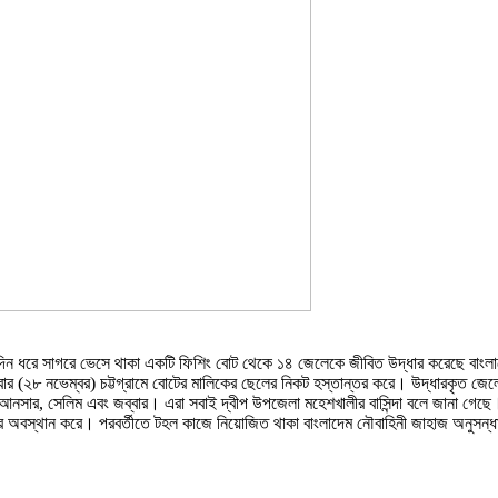
 ৮ দিন ধরে সাগরে ভেসে থাকা একটি ফিশিং বোট থেকে ১৪ জেলেকে জীবিত উদ্ধার করেছে বাংল
র (২৮ নভেম্বর) চট্টগ্রামে বোটের মালিকের ছেলের নিকট হস্তান্তর করে। উদ্ধারকৃত জেলে
েল, আনসার, সেলিম এবং জব্বার। এরা সবাই দ্বীপ উপজেলা মহেশখালীর বাসিন্দা বলে জানা গে
রে অবস্থান করে। পরবর্তীতে টহল কাজে নিয়োজিত থাকা বাংলাদেম নৌবাহিনী জাহাজ অনুসন্