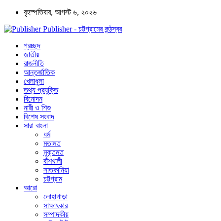
বৃহস্পতিবার, আগস্ট ৬, ২০২৬
Publisher - চট্টগ্রামের কন্ঠস্বর
প্রচ্ছদ
জাতীয়
রাজনীতি
আন্তর্জাতিক
খেলাধুলা
তথ্য প্রযুক্তি
বিনোদন
নারী ও শিশু
বিশেষ সংবাদ
সারা বাংলা
ধর্ম
মতামত
মুক্তমত
বাঁশখালী
সাতকানিয়া
চট্টগ্রাম
আরো
লোহাগাড়া
সাক্ষাৎকার
সম্পাদকীয়