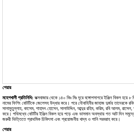
শেয়ার
মহেশখালী প্রতিনিধি:
কক্সবাজার থেকে ১৪০ কিঃ মিঃ দূরে বঙ্গোপসাগরে ইঞ্জিন বিকল হয়ে
নামের ফিশিং বোটটিকে জেলেসহ উদ্ধার করে। পরে নৌবাহিনীর জাহাজ দুর্জয় তাদেরকে রবিবা
সালামুতুল্লাহ, কাসেম, শাহাদৎ হোসেন, সালাউদ্দিন, আব্দুর রহিম, করিম, রবি আলম, রাস
করে। পথিমধ্যে বোটটির ইঞ্জিন বিকল হয়ে পড়ে এবং ভাসমান অবস্থায় গত আট দিন সমুদ্
জরুরী ভিত্তিতে প্রাথমিক চিকিৎসা এবং প্রয়োজনীয় খাদ্য ও পানি সরবরাহ করে।
শেয়ার