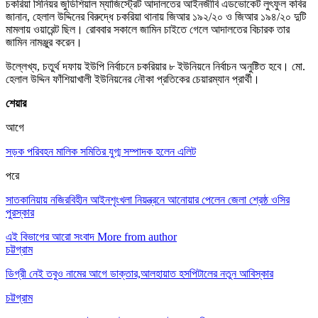
চকরিয়া সিনিয়র জুডিশিয়াল ম্যাজিস্ট্রেট আদালতের আইনজীবি এডভোকেট লুৎফুল কবির
জানান, হেলাল উদ্দিনের বিরুদ্ধে চকরিয়া থানায় জিআর ১৯২/২০ ও জিআর ১৯৪/২০ দুটি
মামলায় ওয়ারেন্ট ছিল। রোববার সকালে জামিন চাইতে গেলে আদালতের বিচারক তার
জামিন নামঞ্জুর করেন।
উল্লেখ্য, চতুর্থ দফায় ইউপি নির্বাচনে চকরিয়ার ৮ ইউনিয়নে নির্বাচন অনুষ্টিত হবে। মো.
হেলাল উদ্দিন ফাঁশিয়াখালী ইউনিয়নের নৌকা প্রতিকের চেয়ারম্যান প্রার্থী।
শেয়ার
আগে
সড়ক পরিবহন মালিক সমিতির যুগ্ম সম্পাদক হলেন এলিট
পরে
সাতকানিয়ায় নজিরবিহীন আইনশৃংখলা নিয়ন্ত্রনে আনোয়ার পেলেন জেলা শ্রেষ্ঠ ওসির
পুরস্কার
এই বিভাগের আরো সংবাদ
More from author
চট্টগ্রাম
ডিগ্রী নেই তবুও নামের আগে ডাক্তার,আলহায়াত হসপিটালের নতুন আবিস্কার
চট্টগ্রাম