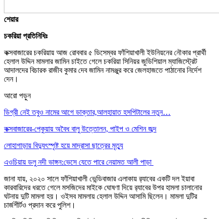
শেয়ার
চকরিয়া প্রতিনিধিঃ
কক্সবাজারের চকরিয়ায় আজ রোববার ৫ ডিসেম্বর ফাঁশিয়াখালী ইউনিয়নের নৌকার প্রার্থী
হেলাল উদ্দিন মামলার জামিন চাইতে গেলে চকরিয়া সিনিয়র জুডিশিয়াল ম্যাজিস্ট্রেট
আদালদের বিচারক রাজীব কুমার দেব জামিন নামঞ্জুর করে জেলহাজতে পাঠানোর নির্দেশ
দেন।
আরো পড়ুন
ডিগ্রী নেই তবুও নামের আগে ডাক্তার,আলহায়াত হসপিটালের নতুন…
কক্সবাজারের-পেকুয়ায় অবৈধ বালু উত্তোলন, পাইপ ও মেশিন জব্দ
লোহাগাড়ায় বিদ্যুৎস্পৃষ্ট হয়ে মাদ্রাসা ছাত্রের মৃত্যু
এওচিয়ায় ডলু নদী ভাঙ্গন:ভেসে যেতে পারে নেয়ামত আলী পাড়া
জানা যায়, ২০২০ সালে ফাঁশিয়াখালী ভেন্ডিবাজার এলাকায় র‌্যাবের একটি দল ইয়াবা
কারবারিদের ধরতে গেলে মসজিদের মাইকে ঘোষণা দিয়ে র‌্যাবের উপর হামলা চালানোর
ঘটনায় দুটি মামলা হয়। ওইসব মামলায় হেলাল উদ্দিন আসামি ছিলেন। মামলা দুটির
চার্জশীর্টও প্রদান করে পুলিশ।