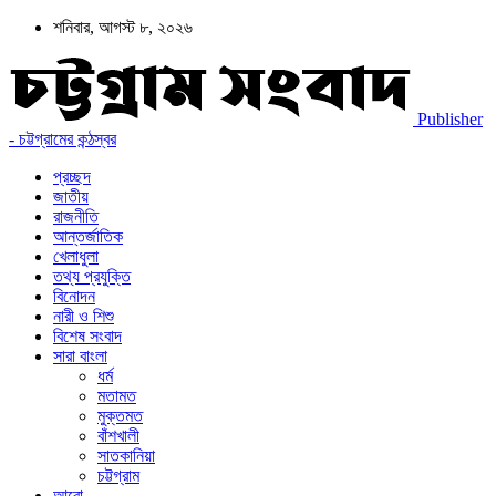
শনিবার, আগস্ট ৮, ২০২৬
Publisher
- চট্টগ্রামের কন্ঠস্বর
প্রচ্ছদ
জাতীয়
রাজনীতি
আন্তর্জাতিক
খেলাধুলা
তথ্য প্রযুক্তি
বিনোদন
নারী ও শিশু
বিশেষ সংবাদ
সারা বাংলা
ধর্ম
মতামত
মুক্তমত
বাঁশখালী
সাতকানিয়া
চট্টগ্রাম
আরো