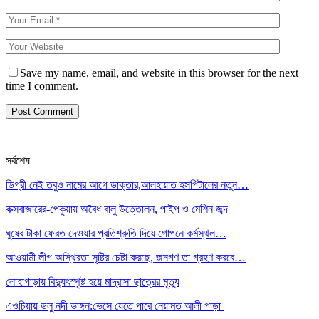
Save my name, email, and website in this browser for the next
time I comment.
সর্বশেষ
ডিগ্রী নেই তবুও নামের আগে ডাক্তার,আলহায়াত হসপিটালের নতুন…
কক্সবাজারের-পেকুয়ায় অবৈধ বালু উত্তোলন, পাইপ ও মেশিন জব্দ
ঘুষের টাকা ফেরত দেওয়ার প্রতিশ্রুতি দিয়ে গোপনে কর্মস্থল…
আওয়ামী লীগ অস্থিরতা সৃষ্টির চেষ্টা করছে, জনগণ তা গ্রহণ করবে…
লোহাগাড়ায় বিদ্যুৎস্পৃষ্ট হয়ে মাদ্রাসা ছাত্রের মৃত্যু
এওচিয়ায় ডলু নদী ভাঙ্গন:ভেসে যেতে পারে নেয়ামত আলী পাড়া