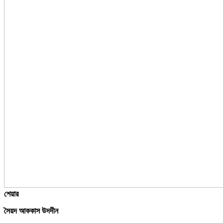
শেয়ার
সৈয়দ আককাস উদদীন