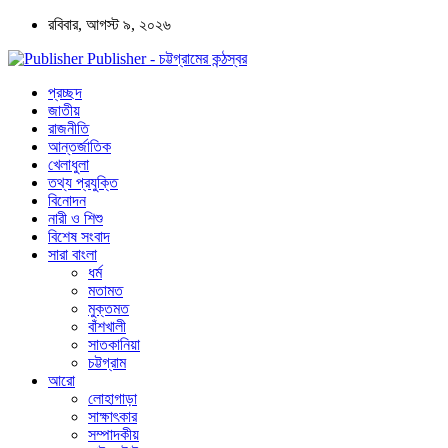
রবিবার, আগস্ট ৯, ২০২৬
Publisher - চট্টগ্রামের কন্ঠস্বর
প্রচ্ছদ
জাতীয়
রাজনীতি
আন্তর্জাতিক
খেলাধুলা
তথ্য প্রযুক্তি
বিনোদন
নারী ও শিশু
বিশেষ সংবাদ
সারা বাংলা
ধর্ম
মতামত
মুক্তমত
বাঁশখালী
সাতকানিয়া
চট্টগ্রাম
আরো
লোহাগাড়া
সাক্ষাৎকার
সম্পাদকীয়