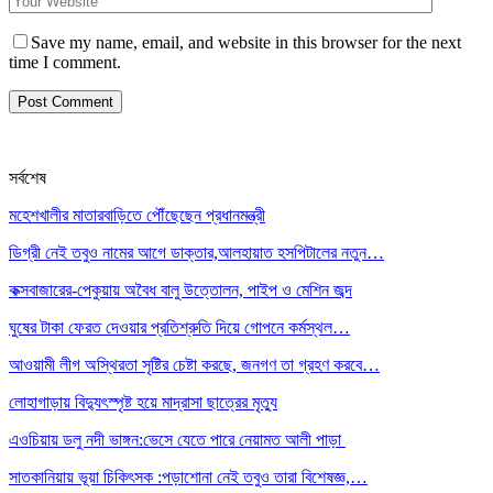
Save my name, email, and website in this browser for the next
time I comment.
সর্বশেষ
মহেশখালীর মাতারবাড়িতে পৌঁছেছেন প্রধানমন্ত্রী
ডিগ্রী নেই তবুও নামের আগে ডাক্তার,আলহায়াত হসপিটালের নতুন…
কক্সবাজারের-পেকুয়ায় অবৈধ বালু উত্তোলন, পাইপ ও মেশিন জব্দ
ঘুষের টাকা ফেরত দেওয়ার প্রতিশ্রুতি দিয়ে গোপনে কর্মস্থল…
আওয়ামী লীগ অস্থিরতা সৃষ্টির চেষ্টা করছে, জনগণ তা গ্রহণ করবে…
লোহাগাড়ায় বিদ্যুৎস্পৃষ্ট হয়ে মাদ্রাসা ছাত্রের মৃত্যু
এওচিয়ায় ডলু নদী ভাঙ্গন:ভেসে যেতে পারে নেয়ামত আলী পাড়া
সাতকানিয়ায় ভূয়া চিকিৎসক :পড়াশোনা নেই তবুও তারা বিশেষজ্ঞ,…