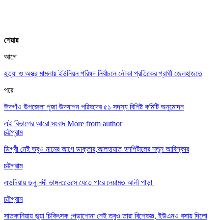
শেয়ার
আগে
হত্যা ও অস্ত্র মামলায় ইউনিয়ন পরিষদ নির্বাচনে নৌকা প্রতিকের প্রার্থী জেলহাজতে
পরে
ঈদগাঁও উপজেলা পুজা উদযাপন পরিষদের ৫১ সদস্য বিশিষ্ট কমিটি অনুমোদন
এই বিভাগের আরো সংবাদ
More from author
চট্টগ্রাম
ডিগ্রী নেই তবুও নামের আগে ডাক্তার,আলহায়াত হসপিটালের নতুন আবিস্কার
চট্টগ্রাম
এওচিয়ায় ডলু নদী ভাঙ্গন:ভেসে যেতে পারে নেয়ামত আলী পাড়া
চট্টগ্রাম
সাতকানিয়ায় ভূয়া চিকিৎসক :পড়াশোনা নেই তবুও তারা বিশেষজ্ঞ, ইউএনও বসায় দিলো