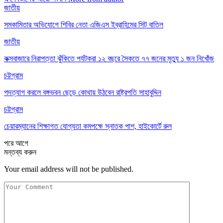
জাতীয়
সমকামিতার অভিযোগে শিবির নেতা এজিএস ইব্রাহিমের সিট বাতিল
জাতীয়
কক্সবাজারে নিরাপত্তা ঝুঁকিতে পর্যটকরা ১২ বছরে সৈকতে ৭৭ জনের মৃত্যু ১ জন নিখোঁজ
চট্টগ্রাম
পদত্যাগ করলে বঙ্গভবন ছেড়ে কোথায় উঠবেন রাষ্ট্রপতি সাহাবুদ্দিন
চট্টগ্রাম
চেয়ারম্যানের শিক্ষাগত যোগ্যতা কমপক্ষে স্নাতক পাশ, হাইকোর্টে রুল
পরে
আগে
মন্তব্য করুন
Your email address will not be published.