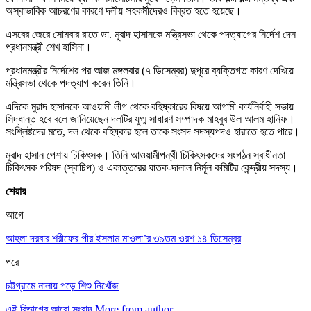
অস্বাভাবিক আচরণের কারণে দলীয় সহকর্মীদেরও বিব্রত হতে হয়েছে।
এসবের জেরে সোমবার রাতে ডা. মুরাদ হাসানকে মন্ত্রিসভা থেকে পদত্যাগের নির্দেশ দেন
প্রধানমন্ত্রী শেখ হাসিনা।
প্রধানমন্ত্রীর নির্দেশের পর আজ মঙ্গলবার (৭ ডিসেম্বর) দুপুরে ব্যক্তিগত কারণ দেখিয়ে
মন্ত্রিসভা থেকে পদত্যাগ করেন তিনি।
এদিকে মুরাদ হাসানকে আওয়ামী লীগ থেকে বহিষ্কারের বিষয়ে আগামী কার্যনির্বাহী সভায়
সিদ্ধান্ত হবে বলে জানিয়েছেন দলটির যুগ্ম সাধারণ সম্পাদক মাহবুব উল আলম হানিফ।
সংশ্লিষ্টদের মতে, দল থেকে বহিষ্কার হলে তাকে সংসদ সদস্যপদও হারাতে হতে পারে।
মুরাদ হাসান পেশায় চিকিৎসক। তিনি আওয়ামীপন্থী চিকিৎসকদের সংগঠন স্বাধীনতা
চিকিৎসক পরিষদ (স্বাচিপ) ও একাত্তরের ঘাতক-দালাল নির্মূল কমিটির কেন্দ্রীয় সদস্য।
শেয়ার
আগে
আহলা দরবার শরীফের পীর ইসলাম মাওলা’র ৩৯তম ওরশ ১৪ ডিসেম্বর
পরে
চট্টগ্রামে নালায় পড়ে শিশু নিখোঁজ
এই বিভাগের আরো সংবাদ
More from author