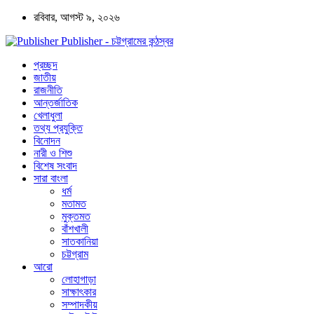
রবিবার, আগস্ট ৯, ২০২৬
Publisher - চট্টগ্রামের কন্ঠস্বর
প্রচ্ছদ
জাতীয়
রাজনীতি
আন্তর্জাতিক
খেলাধুলা
তথ্য প্রযুক্তি
বিনোদন
নারী ও শিশু
বিশেষ সংবাদ
সারা বাংলা
ধর্ম
মতামত
মুক্তমত
বাঁশখালী
সাতকানিয়া
চট্টগ্রাম
আরো
লোহাগাড়া
সাক্ষাৎকার
সম্পাদকীয়