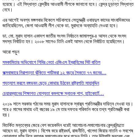
হয়েছে। এই সিদ্ধান্ত কেন্দ্রীয় আওয়ামী লীগকে জানানো হবে। কেন্দ্র চূড়ান্ত সিদ্ধান্ত
নেবে।
এর আগেই অবশ্য মঙ্গলবার বিকেলে সচিবালয়ে সেতুমন্ত্রী ওবায়দুল কাদের সাংবাদিকদের
জানিয়েছিলেন, জেলা আওয়ামী লীগ থেকে ডা. মুরাদকে অব্যাহতি দেওয়া হবে।
ডা. মো. মুরাদ হাসান একাদশ জাতীয় সংসদ নির্বাচনে জামালপুর-৪ আসন থেকে সংসদ
সদস্য নির্বাচিত হন। ২০০৮ সালেও তিনি একই আসন থেকে নির্বাচিত হয়েছিলেন।
আরো পড়ুন
সমকামিতার অভিযোগে শিবির নেতা এজিএস ইব্রাহিমের সিট বাতিল
কক্সবাজারে নিরাপত্তা ঝুঁকিতে পর্যটকরা ১২ বছরে সৈকতে ৭৭ জনের…
পদত্যাগ করলে বঙ্গভবন ছেড়ে কোথায় উঠবেন রাষ্ট্রপতি সাহাবুদ্দিন
চেয়ারম্যানের শিক্ষাগত যোগ্যতা কমপক্ষে স্নাতক পাশ, হাইকোর্টে…
২০১৯ সালে সরকার গঠনের সময় মুরাদ হাসানকে স্বাস্থ্য প্রতিমন্ত্রীর দায়িত্ব দেওয়া হয়।
পরে ৫ মাসের মাথায় ওই বছরের ১৯ মে তার দফতর পরিবর্তন করে তথ্য প্রতিমন্ত্রী করা
হয়।
বিতর্কিত মন্তব্যের জেরে বেশ কয়েকদিন ধরেই আলোচনা-সমালোচনার কেন্দ্রবিন্দুতে
আছেন ডা. মুরাদ হাসান। বিশেষ করে রাষ্ট্রধর্ম, রাজনীতি, খালেদা জিয়ার নাতনি ও সবশেষ
ফোনালাপ ফাঁস নিয়ে ব্যাপক সমালোচনার মুখে পড়েন তিনি। তার উল্টাপাল্টা মন্তব্য এবং