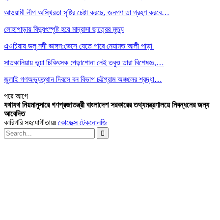
আওয়ামী লীগ অস্থিরতা সৃষ্টির চেষ্টা করছে, জনগণ তা গ্রহণ করবে…
লোহাগাড়ায় বিদ্যুৎস্পৃষ্ট হয়ে মাদ্রাসা ছাত্রের মৃত্যু
এওচিয়ায় ডলু নদী ভাঙ্গন:ভেসে যেতে পারে নেয়ামত আলী পাড়া
সাতকানিয়ায় ভূয়া চিকিৎসক :পড়াশোনা নেই তবুও তারা বিশেষজ্ঞ,…
জুলাই গণঅভ্যুত্থান দিবসে বন বিভাগ চট্টগ্রাম অঞ্চলের শ্রদ্ধা…
পরে
আগে
যথাযথ নিয়মানুসারে গণপ্রজাতন্ত্রী বাংলাদেশ সরকারের তথ্যমন্ত্রণালয়ে নিবন্ধনের জন্য
আবেদিত
কারিগরি সহযোগীতায়ঃ
কোডেক্স টেকনোলজি