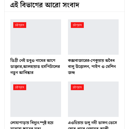
এই বিভাগের আরো সংবাদ
চট্টগ্রাম
চট্টগ্রাম
ডিগ্রী নেই তবুও নামের আগে
কক্সবাজারের-পেকুয়ায় অবৈধ
ডাক্তার,আলহায়াত হসপিটালের
বালু উত্তোলন, পাইপ ও মেশিন
নতুন আবিস্কার
জব্দ
চট্টগ্রাম
চট্টগ্রাম
লোহাগাড়ায় বিদ্যুৎস্পৃষ্ট হয়ে
এওচিয়ায় ডলু নদী ভাঙ্গন:ভেসে
মাদ্রাসা ছাত্রের মৃত্যু
যেতে পারে নেয়ামত আলী