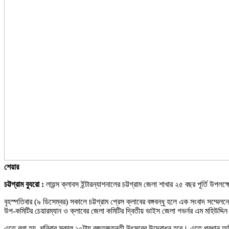
শেয়ার
চট্টগ্রাম ব্যুরো :
লায়ন্স ক্লাবস ইন্টারন্যাশনালের চট্টগ্রাম জেলা শাখার ২৫ বছর পূর্ত
বৃহস্পতিবার (৯ ডিসেম্বর) সকালে চট্টগ্রাম প্রেস ক্লাবের বঙ্গবন্ধু হলে এক সংবাদ সম
উপ-কমিটির চেয়ারম্যান ও ক্লাবের জেলা কমিটির দ্বিতীয় ভাইস জেলা গভর্নর এম মহিউদ্দিন
এতে বলা হয়, শনিবার সকাল ১০টায় রজতজয়ন্তী উৎসবের উদ্বোধন হবে। এতে প্রধান অতিথি 