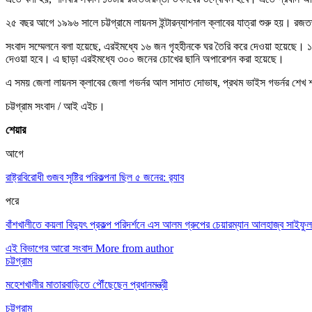
২৫ বছর আগে ১৯৯৬ সালে চট্টগ্রামে লায়নস ইন্টারন্যাশনাল ক্লাবের যাত্রা শুরু হয়। রজত
সংবাদ সম্মেলনে বলা হয়েছে, এরইমধ্যে ১৬ জন গৃহহীনকে ঘর তৈরি করে দেওয়া হয়েছে। ১০
দেওয়া হবে। এ ছাড়া এরইমধ্যে ৩০০ জনের চোখের ছানি অপারেশন করা হয়েছে।
এ সময় জেলা লায়নস ক্লাবের জেলা গভর্নর আল সাদাত দোভাষ, প্রথম ভাইস গভর্নর শেখ
চট্টগ্রাম সংবাদ / আই এইচ।
শেয়ার
আগে
রাষ্ট্রবিরোধী গুজব সৃষ্টির পরিকল্পনা ছিল ৫ জনের: র‌্যাব
পরে
বাঁশখালীতে কয়লা বিদ্যুৎ প্রকল্প পরিদর্শনে এস আলম গ্রুপের চেয়ারম্যান আলহাজ্ব সাইফ
এই বিভাগের আরো সংবাদ
More from author
চট্টগ্রাম
মহেশখালীর মাতারবাড়িতে পৌঁছেছেন প্রধানমন্ত্রী
চট্টগ্রাম