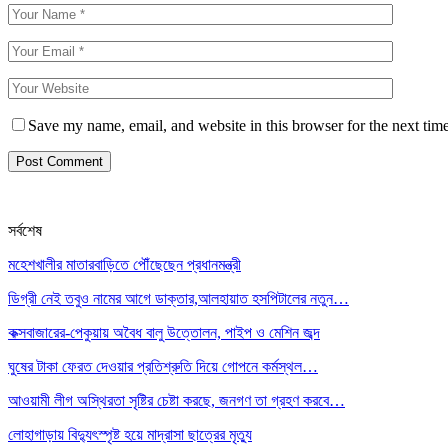
Save my name, email, and website in this browser for the next tim
সর্বশেষ
মহেশখালীর মাতারবাড়িতে পৌঁছেছেন প্রধানমন্ত্রী
ডিগ্রী নেই তবুও নামের আগে ডাক্তার,আলহায়াত হসপিটালের নতুন…
কক্সবাজারের-পেকুয়ায় অবৈধ বালু উত্তোলন, পাইপ ও মেশিন জব্দ
ঘুষের টাকা ফেরত দেওয়ার প্রতিশ্রুতি দিয়ে গোপনে কর্মস্থল…
আওয়ামী লীগ অস্থিরতা সৃষ্টির চেষ্টা করছে, জনগণ তা গ্রহণ করবে…
লোহাগাড়ায় বিদ্যুৎস্পৃষ্ট হয়ে মাদ্রাসা ছাত্রের মৃত্যু