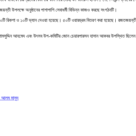
জয়ন্তী উপলক্ষে অনুষ্ঠানের পাশাপাশি সেবাধর্মী বিভিন্ন কাজও করছে সংগঠনটি।
টি রিকশা ও ১০টি ভ্যান দেওয়া হয়েছে। ৫০টি ওয়ারড্রব বিতরণ করা হয়েছে। রজতজয়ন্তী অনুষ
 শামসুদ্দিন আহমেদ এবং উৎসব উপ-কমিটির জোন চেয়ারপারসন হাসান আকবর উপস্থিত ছিলে
ুল আলম মাসুদ