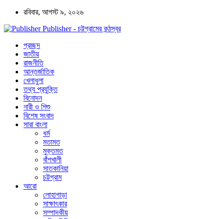
রবিবার, আগস্ট ৯, ২০২৬
Publisher - চট্টগ্রামের কন্ঠস্বর
প্রচ্ছদ
জাতীয়
রাজনীতি
আন্তর্জাতিক
খেলাধুলা
তথ্য প্রযুক্তি
বিনোদন
নারী ও শিশু
বিশেষ সংবাদ
সারা বাংলা
ধর্ম
মতামত
মুক্তমত
বাঁশখালী
সাতকানিয়া
চট্টগ্রাম
আরো
লোহাগাড়া
সাক্ষাৎকার
সম্পাদকীয়