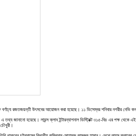
ি উপলক্ষে বর্ণাঢ্য রজতজয়ন্তী উৎসবের আয়োজন করা হয়েছে। ১১ ডিসেম্বর শনিবার নগরীর নেভ
্মেলনে এ তথ্য জানানো হয়েছে। লায়ন্স ক্লাব ইন্টারন্যাশনাল ডিস্ট্রিক্ট ৩১৫-বি৪ এর পক্
 চৌধুরী।
থাকবেন চট্টগ্রামের বিভাগীয় কমিশনার মোহাম্মদ কামরুল হাসান। দেশে লায়ন্স ক্লাবের ন