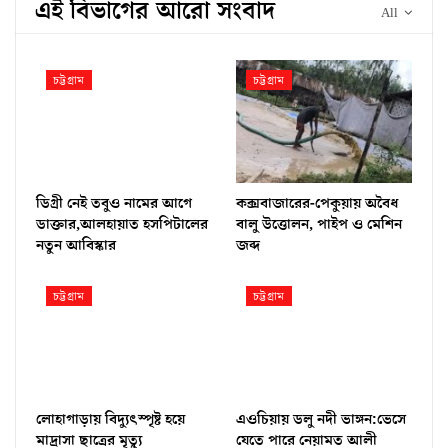
এই বিভাগের আরো সংবাদ
All
চট্টগ্রাম
চট্টগ্রাম
ডিগ্রী নেই তবুও নামের আগে
কক্সবাজারের-পেকুয়ায় অবৈধ
ডাক্তার,আলহায়াত হসপিটালের
বালু উত্তোলন, পাইপ ও মেশিন
নতুন আবিস্কার
জব্দ
চট্টগ্রাম
চট্টগ্রাম
লোহাগাড়ায় বিদ্যুৎস্পৃষ্ট হয়ে
এওচিয়ায় ডলু নদী ভাঙ্গন:ভেসে
মাদ্রাসা ছাত্রের মৃত্যু
যেতে পারে নেয়ামত আলী