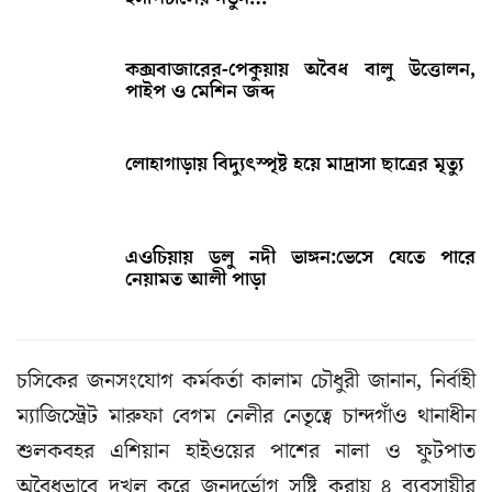
কক্সবাজারের-পেকুয়ায় অবৈধ বালু উত্তোলন,
পাইপ ও মেশিন জব্দ
লোহাগাড়ায় বিদ্যুৎস্পৃষ্ট হয়ে মাদ্রাসা ছাত্রের মৃত্যু
এওচিয়ায় ডলু নদী ভাঙ্গন:ভেসে যেতে পারে
নেয়ামত আলী পাড়া
চসিকের জনসংযোগ কর্মকর্তা কালাম চৌধুরী জানান, নির্বাহী
ম্যাজিস্ট্রেট মারুফা বেগম নেলীর নেতৃত্বে চান্দগাঁও থানাধীন
শুলকবহর এশিয়ান হাইওয়ের পাশের নালা ও ফুটপাত
অবৈধভাবে দখল করে জনদুর্ভোগ সৃষ্টি করায় ৪ ব্যবসায়ীর