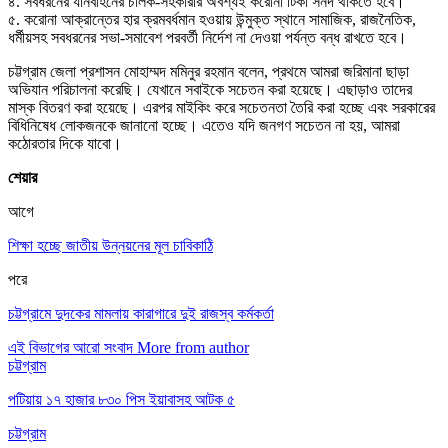
৪. সবধরনের যানবাহনের চালক-সহকারীর অবশ্যই করোনা টিকা সনদ থাকতে হবে।
৫. করোনা আক্রান্তের হার ক্রমবর্ধমান হওয়ায় উন্মুক্ত স্থানে সামাজিক, রাজনৈতিক,
ধর্মীয়সহ সবধরনের সভা-সমাবেশ পরবর্তী নির্দেশ না দেওয়া পর্যন্ত বন্ধ রাখতে হবে।
চট্টগ্রাম জেলা প্রশাসন মোহাম্মদ মমিনুর রহমান বলেন, প্রথমে আমরা জরিমানা ছাড়া
অভিযান পরিচালনা করেছি। যেখানে সবাইকে সচেতন করা হয়েছে। এছাড়াও তাদের
মাস্ক বিতরণ করা হয়েছে। এরপর মাইকিং করে সচেতনতা তৈরি করা হচ্ছে এবং সরকারের
বিধিনিষেধ লোকজনকে জানানো হচ্ছে। এতেও যদি জনগণ সচেতন না হয়, আমরা
কঠোরতার দিকে যাবো।
শেয়ার
আগে
শিক্ষা হচ্ছে জাতীয় উন্নয়নের মূল চাবিকাঠি
পরে
চট্টগ্রামে দুদকের মামলায় কারাগারে দুই রাজস্ব কর্মকর্তা
এই বিভাগের আরো সংবাদ
More from author
চট্টগ্রাম
পটিয়ায় ১৭ হাজার ৮৩০ পিস ইয়াবাসহ আটক ৫
চট্টগ্রাম