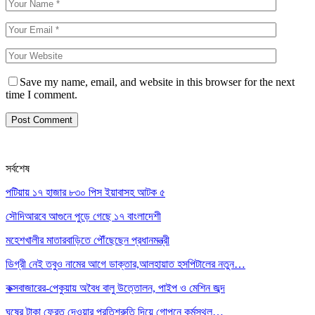
Save my name, email, and website in this browser for the next
time I comment.
সর্বশেষ
পটিয়ায় ১৭ হাজার ৮৩০ পিস ইয়াবাসহ আটক ৫
সৌদিআরবে আগুনে পুড়ে গেছে ১৭ বাংলাদেশী
মহেশখালীর মাতারবাড়িতে পৌঁছেছেন প্রধানমন্ত্রী
ডিগ্রী নেই তবুও নামের আগে ডাক্তার,আলহায়াত হসপিটালের নতুন…
কক্সবাজারের-পেকুয়ায় অবৈধ বালু উত্তোলন, পাইপ ও মেশিন জব্দ
ঘুষের টাকা ফেরত দেওয়ার প্রতিশ্রুতি দিয়ে গোপনে কর্মস্থল…