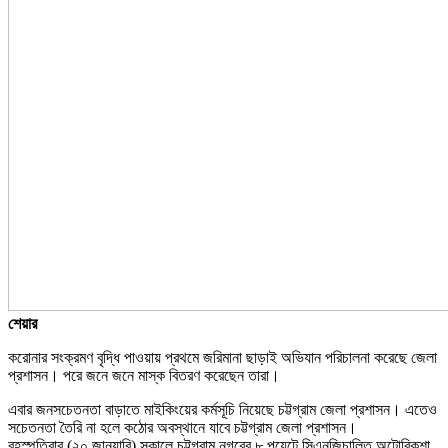
শেয়ার
করোনার সংক্রমণ বৃদ্ধি পাওয়ায় প্রথমে জরিমানা ছাড়াই অভিযান পরিচালনা করেছে জেলা
প্রশাসন। পরে জনে জনে মাস্ক বিতরণ করেছেন তারা।
এবার জনসচেতনতা বাড়াতে মাইকিংয়ের কর্মসূচি নিয়েছে চট্টগ্রাম জেলা প্রশাসন। এতেও
সচেতনতা তৈরি না হলে কঠোর অবস্থানে যাবে চট্টগ্রাম জেলা প্রশাসন।
বৃহস্পতিবার (২০ জানুয়ারি) সকালে চট্টগ্রাম নগরের ৮ পয়েন্টে সিএনজিচালিত অটোরিকশা