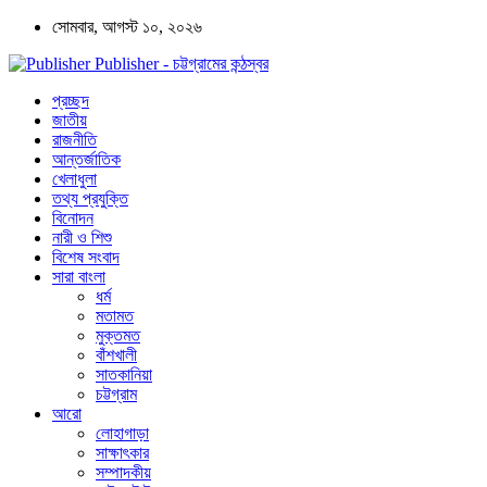
সোমবার, আগস্ট ১০, ২০২৬
Publisher - চট্টগ্রামের কন্ঠস্বর
প্রচ্ছদ
জাতীয়
রাজনীতি
আন্তর্জাতিক
খেলাধুলা
তথ্য প্রযুক্তি
বিনোদন
নারী ও শিশু
বিশেষ সংবাদ
সারা বাংলা
ধর্ম
মতামত
মুক্তমত
বাঁশখালী
সাতকানিয়া
চট্টগ্রাম
আরো
লোহাগাড়া
সাক্ষাৎকার
সম্পাদকীয়