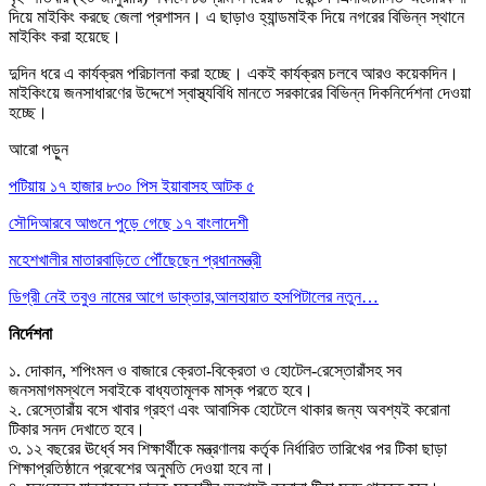
দিয়ে মাইকিং করছে জেলা প্রশাসন। এ ছাড়াও হ্যান্ডমাইক দিয়ে নগরের বিভিন্ন স্থানে
মাইকিং করা হয়েছে।
দুদিন ধরে এ কার্যক্রম পরিচালনা করা হচ্ছে। একই কার্যক্রম চলবে আরও কয়েকদিন।
মাইকিংয়ে জনসাধারণের উদ্দেশে স্বাস্থ্যবিধি মানতে সরকারের বিভিন্ন দিকনির্দেশনা দেওয়া
হচ্ছে।
আরো পড়ুন
পটিয়ায় ১৭ হাজার ৮৩০ পিস ইয়াবাসহ আটক ৫
সৌদিআরবে আগুনে পুড়ে গেছে ১৭ বাংলাদেশী
মহেশখালীর মাতারবাড়িতে পৌঁছেছেন প্রধানমন্ত্রী
ডিগ্রী নেই তবুও নামের আগে ডাক্তার,আলহায়াত হসপিটালের নতুন…
নির্দেশনা
১. দোকান, শপিংমল ও বাজারে ক্রেতা-বিক্রেতা ও হোটেল-রেস্তোরাঁসহ সব
জনসমাগমস্থলে সবাইকে বাধ্যতামূলক মাস্ক পরতে হবে।
২. রেস্তোরাঁয় বসে খাবার গ্রহণ এবং আবাসিক হোটেলে থাকার জন্য অবশ্যই করোনা
টিকার সনদ দেখাতে হবে।
৩. ১২ বছরের ঊর্ধ্বে সব শিক্ষার্থীকে মন্ত্রণালয় কর্তৃক নির্ধারিত তারিখের পর টিকা ছাড়া
শিক্ষাপ্রতিষ্ঠানে প্রবেশের অনুমতি দেওয়া হবে না।