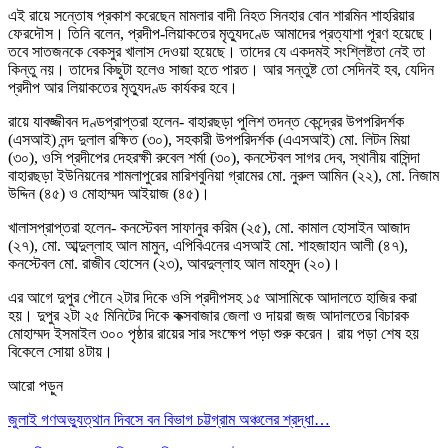
এই রায়ে সন্তোষ প্রকাশ করেছেন মামলার বাদী নিহত সিনহার বোন শারমিন শাহরিয়ার
ফেরদৌস। তিনি বলেন, প্রদীপ-লিয়াকতের মৃত্যুদণ্ডে আমাদের প্রত্যাশা পূরণ হয়েছে।
তবে সাতজনকে বেকসুর খালাস দেওয়া হয়েছে। তাদের যে একদমই সংশ্লিষ্টতা নেই তা
কিন্তু নয়। তাদের কিছুটা হলেও সাজা হতে পারত। আর সন্তুষ্ট তো সেদিনই হব, যেদিন
প্রদীপ আর লিয়াকতের মৃত্যুদণ্ড কার্যকর হবে।
রায়ে যাবজ্জীবন দণ্ডপ্রাপ্তরা হলেন- বাহারছড়া পুলিশ তদন্ত কেন্দ্রের উপপরিদর্শক
(এসআই) নন্দ দুলাল রক্ষিত (৩০), সহকারী উপপরিদর্শক (এএসআই) মো. লিটন মিয়া
(৩০), ওসি প্রদীপের দেহরক্ষী রুবেল শর্মা (৩০), কনস্টেবল সাগর দেব, স্থানীয় বাসিন্দা
বাহারছড়া ইউনিয়নের শামলাপুরের মারিশবুনিয়া গ্রামের মো. নুরুল আমিন (২২), মো. নিজাম
উদ্দিন (৪৫) ও মোহাম্মদ আইয়াজ (৪৫)।
খালাসপ্রাপ্তরা হলেন- কনস্টেবল সাফানুর করিম (২৫), মো. কামাল হোসাইন আজাদ
(২৭), মো. আব্দুল্লাহ আল মামুন, এপিবিএনের এসআই মো. শাহজাহান আলী (৪৭),
কনস্টেবল মো. রাজীব হোসেন (২৩), আবদুল্লাহ আল মাহমুদ (২০)।
এর আগে দুপুর পৌনে ২টার দিকে ওসি প্রদীপসহ ১৫ আসামিকে আদালতে হাজির করা
হয়। দুপুর ২টা ২৫ মিনিটের দিকে কক্সবাজার জেলা ও দায়রা জজ আদালতের বিচারক
মোহাম্মদ ইসমাইল ৩০০ পৃষ্ঠার রায়ের সার সংক্ষেপ পড়া শুরু করেন। রায় পড়া শেষ হয়
বিকেলে সোয়া ৪টায়।
আরো পড়ুন
জুলাই গণঅভ্যুত্থান দিবসে বন বিভাগ চট্টগ্রাম অঞ্চলের শ্রদ্ধা…