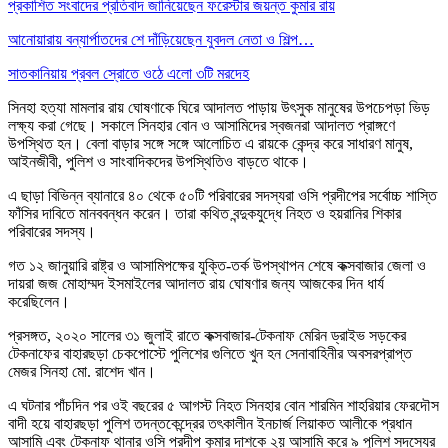
প্রকাশিত সংবাদের প্রতিবাদ জানিয়েছেন ফরেস্টার জয়ন্ত কুমার রায়
আনোয়ারায় বন্যার্পাতদের শে দাঁড়িয়েছেন যুবদল নেতা ও শিল্প…
সাতকানিয়ায় প্রবল স্রোতে ওঠে এলো ৩টি মরদেহ
সিনহা হত্যা মামলার রায় ঘোষণাকে ঘিরে আদালত পাড়ায় উৎসুক মানুষের উপচেপড়া ভিড়
লক্ষ্য করা গেছে। সকালে সিনহার বোন ও আসামিদের স্বজনরা আদালত প্রাঙ্গণে
উপস্থিত হন। বেলা বাড়ার সঙ্গে সঙ্গে আলোচিত এ রায়কে কেন্দ্র করে সাধারণ মানুষ,
আইনজীবী, পুলিশ ও সাংবাদিকদের উপস্থিতিও বাড়তে থাকে।
এ ছাড়া বিভিন্ন ব্যানারে ৪০ থেকে ৫০টি পরিবারের সদস্যরা ওসি প্রদীপের সর্বোচ্চ শাস্তি
ফাঁসির দাবিতে মানববন্ধন করেন। তারা কথিত বন্দুকযুদ্ধে নিহত ও হয়রানির শিকার
পরিবারের সদস্য।
গত ১২ জানুয়ারি রাষ্ট্র ও আসামিপক্ষের যুক্তি-তর্ক উপস্থাপন শেষে কক্সবাজার জেলা ও
দায়রা জজ মোহাম্মদ ইসমাইলের আদালত রায় ঘোষণার জন্য আজকের দিন ধার্য
করেছিলেন।
প্রসঙ্গত, ২০২০ সালের ৩১ জুলাই রাতে কক্সবাজার-টেকনাফ মেরিন ড্রাইভ সড়কের
টেকনাফের বাহারছড়া চেকপোস্টে পুলিশের গুলিতে খুন হন সেনাবাহিনীর অবসরপ্রাপ্ত
মেজর সিনহা মো. রাশেদ খান।
এ ঘটনার পাঁচদিন পর ওই বছরের ৫ আগস্ট নিহত সিনহার বোন শারমিন শাহরিয়ার ফেরদৌস
বাদী হয়ে বাহারছড়া পুলিশ তদন্তকেন্দ্রের তৎকালীন ইনচার্জ লিয়াকত আলীকে প্রধান
আসামি এবং টেকনাফ থানার ওসি প্রদীপ কুমার দাশকে ২য় আসামি করে ৯ পুলিশ সদস্যের