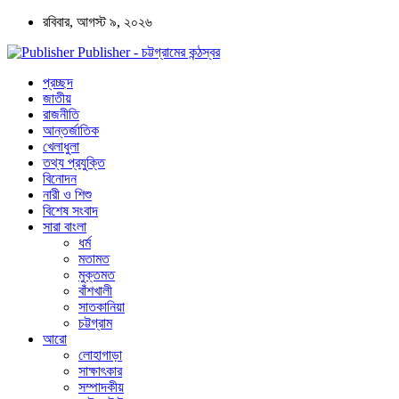
রবিবার, আগস্ট ৯, ২০২৬
Publisher - চট্টগ্রামের কন্ঠস্বর
প্রচ্ছদ
জাতীয়
রাজনীতি
আন্তর্জাতিক
খেলাধুলা
তথ্য প্রযুক্তি
বিনোদন
নারী ও শিশু
বিশেষ সংবাদ
সারা বাংলা
ধর্ম
মতামত
মুক্তমত
বাঁশখালী
সাতকানিয়া
চট্টগ্রাম
আরো
লোহাগাড়া
সাক্ষাৎকার
সম্পাদকীয়