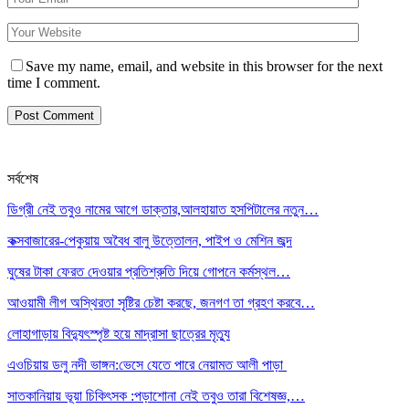
Save my name, email, and website in this browser for the next
time I comment.
সর্বশেষ
ডিগ্রী নেই তবুও নামের আগে ডাক্তার,আলহায়াত হসপিটালের নতুন…
কক্সবাজারের-পেকুয়ায় অবৈধ বালু উত্তোলন, পাইপ ও মেশিন জব্দ
ঘুষের টাকা ফেরত দেওয়ার প্রতিশ্রুতি দিয়ে গোপনে কর্মস্থল…
আওয়ামী লীগ অস্থিরতা সৃষ্টির চেষ্টা করছে, জনগণ তা গ্রহণ করবে…
লোহাগাড়ায় বিদ্যুৎস্পৃষ্ট হয়ে মাদ্রাসা ছাত্রের মৃত্যু
এওচিয়ায় ডলু নদী ভাঙ্গন:ভেসে যেতে পারে নেয়ামত আলী পাড়া
সাতকানিয়ায় ভূয়া চিকিৎসক :পড়াশোনা নেই তবুও তারা বিশেষজ্ঞ,…