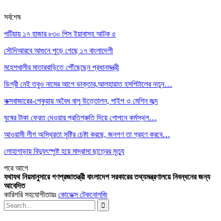
সর্বশেষ
পটিয়ায় ১৭ হাজার ৮৩০ পিস ইয়াবাসহ আটক ৫
সৌদিআরবে আগুনে পুড়ে গেছে ১৭ বাংলাদেশী
মহেশখালীর মাতারবাড়িতে পৌঁছেছেন প্রধানমন্ত্রী
ডিগ্রী নেই তবুও নামের আগে ডাক্তার,আলহায়াত হসপিটালের নতুন…
কক্সবাজারের-পেকুয়ায় অবৈধ বালু উত্তোলন, পাইপ ও মেশিন জব্দ
ঘুষের টাকা ফেরত দেওয়ার প্রতিশ্রুতি দিয়ে গোপনে কর্মস্থল…
আওয়ামী লীগ অস্থিরতা সৃষ্টির চেষ্টা করছে, জনগণ তা গ্রহণ করবে…
লোহাগাড়ায় বিদ্যুৎস্পৃষ্ট হয়ে মাদ্রাসা ছাত্রের মৃত্যু
পরে
আগে
যথাযথ নিয়মানুসারে গণপ্রজাতন্ত্রী বাংলাদেশ সরকারের তথ্যমন্ত্রণালয়ে নিবন্ধনের জন্য
আবেদিত
কারিগরি সহযোগীতায়ঃ
কোডেক্স টেকনোলজি