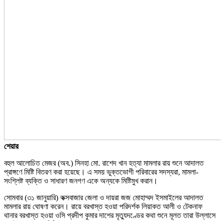
শেয়ার
বহুল আলোচিত মেজর (অব.) সিনহা মো. রাশেদ খান হত্যা মামলার রায় শুনে আদালত
প্রাঙ্গণে মিষ্টি বিতরণ করা হয়েছে। এ সময় ভুক্তভোগী পরিবারের সদস্যরা, মামলা-
সংশ্লিষ্ট ব্যক্তি ও সাধারণ জনগণ একে অন্যকে মিষ্টিমুখ করান।
সোমবার (৩১ জানুয়ারি) কক্সবাজার জেলা ও দায়রা জজ মোহাম্মদ ইসমাইলের আদালত
মামলার রায় ঘোষণা করেন। রায়ে বরখাস্ত হওয়া পরিদর্শক লিয়াকত আলী ও টেকনাফ
থানার বরখাস্ত হওয়া ওসি প্রদীপ কুমার দাশের মৃত্যুদণ্ডের কথা শুনে মূলত তারা উল্লাসে