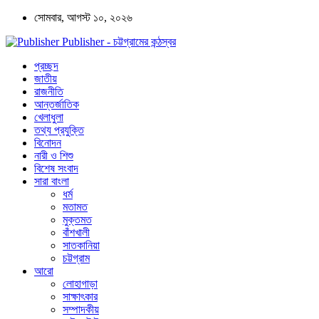
সোমবার, আগস্ট ১০, ২০২৬
Publisher - চট্টগ্রামের কন্ঠস্বর
প্রচ্ছদ
জাতীয়
রাজনীতি
আন্তর্জাতিক
খেলাধুলা
তথ্য প্রযুক্তি
বিনোদন
নারী ও শিশু
বিশেষ সংবাদ
সারা বাংলা
ধর্ম
মতামত
মুক্তমত
বাঁশখালী
সাতকানিয়া
চট্টগ্রাম
আরো
লোহাগাড়া
সাক্ষাৎকার
সম্পাদকীয়