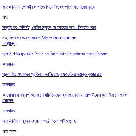
সাতকানিয়ায় পোস্টার লাগাতে গিয়ে বিদ্যুৎস্পৃষ্টে কিশোরের মৃত্যু
পরে
সন্তুষ্ট হব সেদিনই, যেদিন মৃত্যুদণ্ড কার্যকর হবে : সিনহার বোন
এই বিভাগের আরো সংবাদ
More from author
অন্যান্য
জুলাই গণঅভ্যুত্থান দিবসে বন বিভাগ চট্টগ্রাম অঞ্চলের শ্রদ্ধা নিবেদন
অন্যান্য
প্রকাশিত সংবাদের প্রতিবাদ জানিয়েছেন ফরেস্টার জয়ন্ত কুমার রায়
অন্যান্য
আনোয়ারায় বন্যার্পাতদের শে দাঁড়িয়েছেন যুবদল নেতা ও শিল্প উদ্যোক্তা মীর মোশারফ
হোসেন ‎
অন্যান্য
সাতকানিয়ায় প্রবল স্রোতে ওঠে এলো ৩টি মরদেহ
পরে
আগে