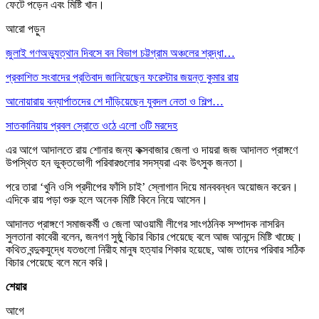
ফেটে পড়েন এবং মিষ্টি খান।
আরো পড়ুন
জুলাই গণঅভ্যুত্থান দিবসে বন বিভাগ চট্টগ্রাম অঞ্চলের শ্রদ্ধা…
প্রকাশিত সংবাদের প্রতিবাদ জানিয়েছেন ফরেস্টার জয়ন্ত কুমার রায়
আনোয়ারায় বন্যার্পাতদের শে দাঁড়িয়েছেন যুবদল নেতা ও শিল্প…
সাতকানিয়ায় প্রবল স্রোতে ওঠে এলো ৩টি মরদেহ
এর আগে আদালতে রায় শোনার জন্য কক্সবাজার জেলা ও দায়রা জজ আদালত প্রাঙ্গণে
উপস্থিত হন ভুক্তভোগী পরিবারগুলোর সদস্যরা এবং উৎসুক জনতা।
পরে তারা ‘খুনি ওসি প্রদীপের ফাঁসি চাই’ স্লোগান দিয়ে মানববন্ধন অয়োজন করেন।
এদিকে রায় পড়া শুরু হলে অনেক মিষ্টি কিনে নিয়ে আসেন।
আদালত প্রাঙ্গণে সমাজকর্মী ও জেলা আওয়ামী লীগের সাংগঠনিক সম্পাদক নাসরিন
সুলতানা কাবেরী বলেন, জনগণ সুষ্ঠু বিচার বিচার পেয়েছে বলে আজ আনন্দে মিষ্টি খাচ্ছে।
কথিত বন্দুকযুদ্ধে যতগুলো নিরীহ মানুষ হত্যার শিকার হয়েছে, আজ তাদের পরিবার সঠিক
বিচার পেয়েছে বলে মনে করি।
শেয়ার
আগে