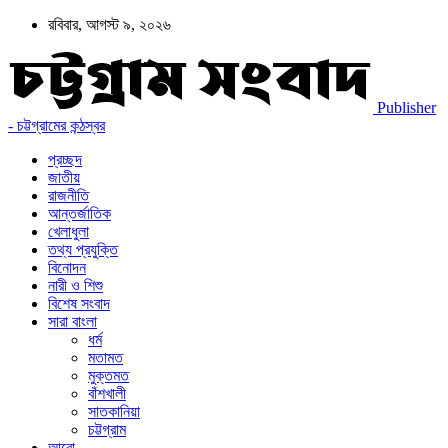
রবিবার, আগস্ট ৯, ২০২৬
Publisher
- চট্টগ্রামের কন্ঠস্বর
প্রচ্ছদ
জাতীয়
রাজনীতি
আন্তর্জাতিক
খেলাধুলা
তথ্য প্রযুক্তি
বিনোদন
নারী ও শিশু
বিশেষ সংবাদ
সারা বাংলা
ধর্ম
মতামত
মুক্তমত
বাঁশখালী
সাতকানিয়া
চট্টগ্রাম
আরো