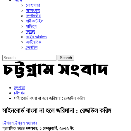
লোহাগাড়া
সাক্ষাৎকার
সম্পাদকীয়
লাইফস্টাইল
সাহিত্য
স্বাস্থ্য
আইন আদালত
অর্থনৈতিক
চন্দনাইশ
মূলপাতা
চট্টগ্রাম
সাইনবোর্ড বাংলা না হলে জরিমানা : রেজাউল করিম
সাইনবোর্ড বাংলা না হলে জরিমানা : রেজাউল করিম
চট্টগ্রাম
চট্টগ্রাম মহানগর
প্রকাশিত হয়ছে
মঙ্গলবার, ১ ফেব্রুয়ারি, ২০২২ ইং