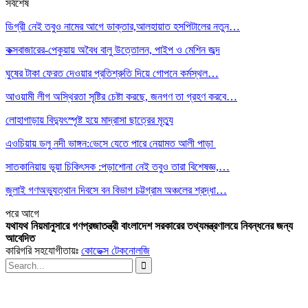
সর্বশেষ
ডিগ্রী নেই তবুও নামের আগে ডাক্তার,আলহায়াত হসপিটালের নতুন…
কক্সবাজারের-পেকুয়ায় অবৈধ বালু উত্তোলন, পাইপ ও মেশিন জব্দ
ঘুষের টাকা ফেরত দেওয়ার প্রতিশ্রুতি দিয়ে গোপনে কর্মস্থল…
আওয়ামী লীগ অস্থিরতা সৃষ্টির চেষ্টা করছে, জনগণ তা গ্রহণ করবে…
লোহাগাড়ায় বিদ্যুৎস্পৃষ্ট হয়ে মাদ্রাসা ছাত্রের মৃত্যু
এওচিয়ায় ডলু নদী ভাঙ্গন:ভেসে যেতে পারে নেয়ামত আলী পাড়া
সাতকানিয়ায় ভূয়া চিকিৎসক :পড়াশোনা নেই তবুও তারা বিশেষজ্ঞ,…
জুলাই গণঅভ্যুত্থান দিবসে বন বিভাগ চট্টগ্রাম অঞ্চলের শ্রদ্ধা…
পরে
আগে
যথাযথ নিয়মানুসারে গণপ্রজাতন্ত্রী বাংলাদেশ সরকারের তথ্যমন্ত্রণালয়ে নিবন্ধনের জন্য
আবেদিত
কারিগরি সহযোগীতায়ঃ
কোডেক্স টেকনোলজি