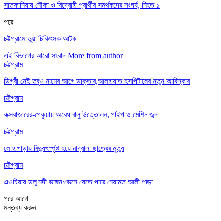
সাতকানিয়ায় নৌকা ও বিদ্রোহী প্রার্থীর সমর্থকদের সংঘর্ষ, নিহত ১
পরে
চট্টগ্রামে ভুয়া চিকিৎসক আটক
এই বিভাগের আরো সংবাদ
More from author
চট্টগ্রাম
ডিগ্রী নেই তবুও নামের আগে ডাক্তার,আলহায়াত হসপিটালের নতুন আবিস্কার
চট্টগ্রাম
কক্সবাজারের-পেকুয়ায় অবৈধ বালু উত্তোলন, পাইপ ও মেশিন জব্দ
চট্টগ্রাম
লোহাগাড়ায় বিদ্যুৎস্পৃষ্ট হয়ে মাদ্রাসা ছাত্রের মৃত্যু
চট্টগ্রাম
এওচিয়ায় ডলু নদী ভাঙ্গন:ভেসে যেতে পারে নেয়ামত আলী পাড়া
পরে
আগে
মন্তব্য করুন