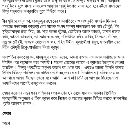
স্বাতন্ত্র্য শুদ্ধতা এবং সৌন্দর্য যাতে অক্ষুণ্ন থাকে সে লক্ষ্যে সক্রিয় থাকা। আধুনিক
প্রযুক্তির যুগে বাংলা ভাষাকেও আধুনিক প্রযুক্তিগত ভাষা হতে হবে নইলে বাংলাদেশ
বিশ্ব সভ্যতার অগ্রগতির যুগে পিছিয়ে যাবে।
বীর মুক্তিযোদ্ধা ডা. মাহফুজুর রহমানের সভাপতিত্বে ও সংস্কৃতি সংগঠক দিলরুবা
খানমের সঞ্চালনায় বক্তব্য দেন সাবেক সংসদ সদস্য মাজহারুল হক শাহ চৌধুরী, বীর
মুক্তিযোদ্ধা রাজা মিয়া, ডা. শাহ আলম ভূঁইয়া, তৌহিদুল আলম কাজল, হাসান মারুফ
রুমি, আসমা আক্তার, ডা. আরকে রুবেল, শফিউদ্দিন কবীর আবিদ, সিনঞ্চন ভৌমিক,
সুজন্ময় চৌধুরী, সাজ্জাদ হোসেন জাফর, মহিম উদ্দীন, সুজাদ্দৌলা বাবুল, ছাত্রলীগ নেতা
লিটন চৌধুরী রিংকু,শাহরিয়ার নিলয় প্রমুখ।
সভাপতির বক্তব্যে ডা. মাহফুজুর রহমান বলেন, আমরা বাংলায় নামফলক স্থাপনের জন্য
দীর্ঘদিন ধরে আন্দোলন করে আসছি। সাবেক মেয়রের আমলে এ ব্যাপারে উদ্যোগ নেওয়া
হয়েছিল। কিন্তু পরবর্তীতে অদৃশ্য কারণে তা থেমে যায়। এবারও আমরা বিদেশি ভাষায়
লিখিত বিভিন্ন প্রতিষ্ঠানের সাইনবোর্ড উচ্ছেদের ঘোষণা দিয়েছিলাম। চসিক মেয়রের
আশ্বাসে আমরা উচ্ছেদ থেকে সরে আসি। আশাকরি তিনি যে আশ্বাস দিয়েছেন তা
ভাষাদিবসের আগেই বাস্তবায়ন করবেন।
মেয়র করোনার নতুন ধরন ওমিক্রন সংক্রমণের হার বেড়ে যাওয়ায় সরকার নির্দেশিত
স্বাস্থ্যবিধি অনুসরণ ও টিকা গ্রহণ করে নিজের ও অন্যের সুরক্ষা নিশ্চিত করতে নগরবাসীর
প্রতি আহ্বান জানান।
শেয়ার
আগে