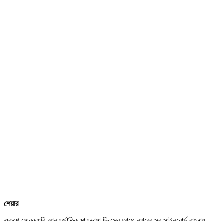
শেয়ার
একুশে ফেব্রুয়ারি আন্তর্জাতিক মাতৃভাষা দিবসের আগে নগরের সব সাইনবোর্ড বাংলায়