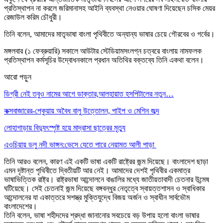
প্রতিস্থাপন না করলে জরিমানাসহ আইনি ব্যবস্থা নেওয়ার ঘোষণা দিয়েছেন চসিক মেয়র
রেজাউল করিম চৌধুরী।
তিনি বলেন, আমাদের মাতৃভাষা বাংলা পৃথিবীতে অন্যান্য ভাষার চেয়ে গৌরবের ও গর্বের।
মঙ্গলবার (১ ফেব্রুয়ারি) সকালে আউটার স্টেডিয়ামসংলগ্ন চত্বরে বাংলায় নামফলক
প্রতিস্থাপন কর্মসূচির উদ্বোধনকালে প্রধান অতিথির বক্তব্যে তিনি একথা বলেন।
আরো পড়ুন
ডিগ্রী নেই তবুও নামের আগে ডাক্তার,আলহায়াত হসপিটালের নতুন…
কক্সবাজারের-পেকুয়ায় অবৈধ বালু উত্তোলন, পাইপ ও মেশিন জব্দ
লোহাগাড়ায় বিদ্যুৎস্পৃষ্ট হয়ে মাদ্রাসা ছাত্রের মৃত্যু
এওচিয়ায় ডলু নদী ভাঙ্গন:ভেসে যেতে পারে নেয়ামত আলী পাড়া
তিনি আরও বলেন, কারণ এই একটি ভাষা একটি রাষ্ট্রের জন্ম দিয়েছে। বাংলাদেশ ছাড়া
এমন দৃষ্টান্ত পৃথিবীতে দ্বিতীয়টি আর নেই। আমাদের দেশই পৃথিবীর একমাত্র
ভাষাভিত্তিক রাষ্ট্র। রাষ্ট্রভাষা আন্দোলনে বাঙালির মধ্যে জাতীয়তাবাদী চেতনার উন্মেষ
ঘটিয়েছে। সেই চেতনাই জন্ম দিয়েছে বঙ্গবন্ধুর নেতৃত্বে স্বায়ত্তশাসন ও স্বাধিকার
আন্দোলনের যা একাত্তরে সশস্ত্র মুক্তিযুদ্ধে বিজয় অর্জন ও স্বাধীন সার্বভৌম
বাংলাদেশের।
তিনি বলেন, ভাষা শহীদদের শ্রদ্ধা জানানোর সবচেয়ে বড় উপায় হলো বাংলা ভাষার