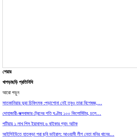
শেয়ার
খাগড়াছড়ি প্রতিনিধি
আরো পড়ুন
সাতকানিয়ায় ভূয়া চিকিৎসক :পড়াশোনা নেই তবুও তারা বিশেষজ্ঞ,…
দোহাজারী-কক্সবাজার ট্রেনের গতি ঘণ্টায় ১০০ কিলোমিটার, চলে…
পটিয়ায় ১ লাখ পিস ইয়াবাসহ ৬ বাইকার গ্যাং আটক
আইসিইউতে হাতকড়া পরা ছবি ভাইরাল: আওয়ামী লীগ নেতা মনির খানের…