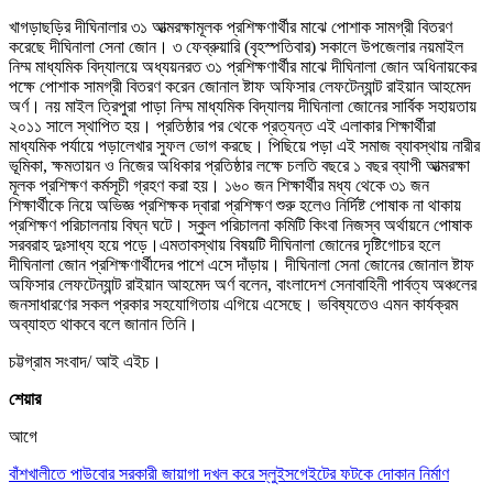
খাগড়াছড়ির দীঘিনালার ৩১ আত্মরক্ষামূলক প্রশিক্ষণার্থীর মাঝে পোশাক সামগ্রী বিতরণ
করেছে দীঘিনালা সেনা জোন। ৩ ফেব্রুয়ারি (বৃহস্পতিবার) সকালে উপজেলার নয়মাইল
নিম্ম মাধ্যমিক বিদ্যালয়ে অধ্যয়নরত ৩১ প্রশিক্ষণার্থীর মাঝে দীঘিনালা জোন অধিনায়কের
পক্ষে পোশাক সামগ্রী বিতরণ করেন জোনাল ষ্টাফ অফিসার লেফটেন্যান্ট রাইয়ান আহমেদ
অর্ণ। নয় মাইল ত্রিপুরা পাড়া নিম্ম মাধ্যমিক বিদ্যালয় দীঘিনালা জোনের সার্বিক সহায়তায়
২০১১ সালে স্থাপিত হয়। প্রতিষ্ঠার পর থেকে প্রত্যন্ত এই এলাকার শিক্ষার্থীরা
মাধ্যমিক পর্যায়ে পড়ালেখার সুফল ভোগ করছে। পিছিয়ে পড়া এই সমাজ ব্যাবস্থায় নারীর
ভূমিকা, ক্ষমতায়ন ও নিজের অধিকার প্রতিষ্ঠার লক্ষে চলতি বছরে ১ বছর ব্যাপী আত্মরক্ষা
মূলক প্রশিক্ষণ কর্মসূচী গ্রহণ করা হয়। ১৬০ জন শিক্ষার্থীর মধ্য থেকে ৩১ জন
শিক্ষার্থীকে নিয়ে অভিজ্ঞ প্রশিক্ষক দ্বারা প্রশিক্ষণ শুরু হলেও নির্দিষ্ট পোষাক না থাকায়
প্রশিক্ষণ পরিচালনায় বিঘ্ন ঘটে। স্কুল পরিচালনা কমিটি কিংবা নিজস্ব অর্থায়নে পোষাক
সরবরাহ দুঃসাধ্য হয়ে পড়ে।এমতাবস্থায় বিষয়টি দীঘিনালা জোনের দৃষ্টিগোচর হলে
দীঘিনালা জোন প্রশিক্ষণার্থীদের পাশে এসে দাঁড়ায়। দীঘিনালা সেনা জোনের জোনাল ষ্টাফ
অফিসার লেফটেন্যান্ট রাইয়ান আহমেদ অর্ণ বলেন, বাংলাদেশ সেনাবাহিনী পার্বত্য অঞ্চলের
জনসাধারণের সকল প্রকার সহযোগিতায় এগিয়ে এসেছে। ভবিষ্যতেও এমন কার্যক্রম
অব্যাহত থাকবে বলে জানান তিনি।
চট্টগ্রাম সংবাদ/ আই এইচ।
শেয়ার
আগে
বাঁশখালীতে পাউবোর সরকারী জায়াগা দখল করে স্লুইসগেইটের ফটকে দোকান নির্মাণ