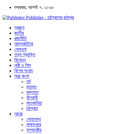
শুক্রবার, আগস্ট ৭, ২০২৬
Publisher - চট্টগ্রামের কন্ঠস্বর
প্রচ্ছদ
জাতীয়
রাজনীতি
আন্তর্জাতিক
খেলাধুলা
তথ্য প্রযুক্তি
বিনোদন
নারী ও শিশু
বিশেষ সংবাদ
সারা বাংলা
ধর্ম
মতামত
মুক্তমত
বাঁশখালী
সাতকানিয়া
চট্টগ্রাম
আরো
লোহাগাড়া
সাক্ষাৎকার
সম্পাদকীয়