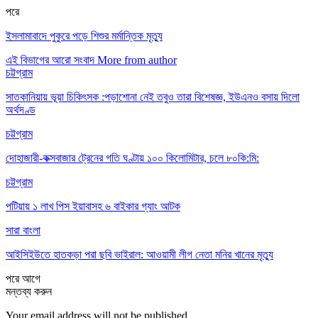
পরে
ইসলামাবাদে পুকুরে পড়ে শিশুর মর্মান্তিক মৃত্যু
এই বিভাগের আরো সংবাদ
More from author
চট্টগ্রাম
সাতকানিয়ায় ভূয়া চিকিৎসক :পড়াশোনা নেই তবুও তারা বিশেষজ্ঞ, ইউএনও বসায় দিলো
অর্থদণ্ড
চট্টগ্রাম
দোহাজারী-কক্সবাজার ট্রেনের গতি ঘণ্টায় ১০০ কিলোমিটার, চলে ৮০কি:মি:
চট্টগ্রাম
পটিয়ায় ১ লাখ পিস ইয়াবাসহ ৬ বাইকার গ্যাং আটক
সারা বাংলা
আইসিইউতে হাতকড়া পরা ছবি ভাইরাল: আওয়ামী লীগ নেতা মনির খানের মৃত্যু
পরে
আগে
মন্তব্য করুন
Your email address will not be published.