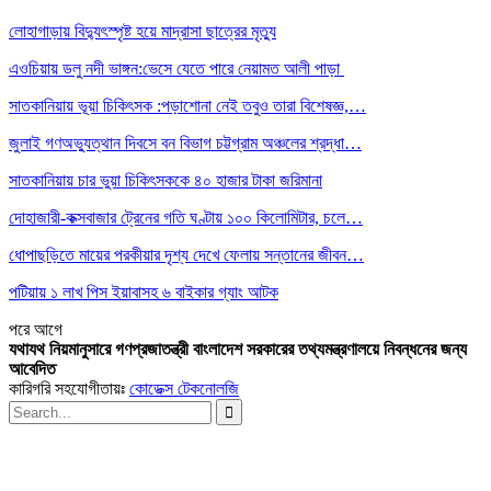
লোহাগাড়ায় বিদ্যুৎস্পৃষ্ট হয়ে মাদ্রাসা ছাত্রের মৃত্যু
এওচিয়ায় ডলু নদী ভাঙ্গন:ভেসে যেতে পারে নেয়ামত আলী পাড়া
সাতকানিয়ায় ভূয়া চিকিৎসক :পড়াশোনা নেই তবুও তারা বিশেষজ্ঞ,…
জুলাই গণঅভ্যুত্থান দিবসে বন বিভাগ চট্টগ্রাম অঞ্চলের শ্রদ্ধা…
সাতকানিয়ায় চার ভুয়া চিকিৎসককে ৪০ হাজার টাকা জরিমানা
দোহাজারী-কক্সবাজার ট্রেনের গতি ঘণ্টায় ১০০ কিলোমিটার, চলে…
ধোপাছড়িতে মায়ের পরকীয়ার দৃশ্য দেখে ফেলায় সন্তানের জীবন…
পটিয়ায় ১ লাখ পিস ইয়াবাসহ ৬ বাইকার গ্যাং আটক
পরে
আগে
যথাযথ নিয়মানুসারে গণপ্রজাতন্ত্রী বাংলাদেশ সরকারের তথ্যমন্ত্রণালয়ে নিবন্ধনের জন্য
আবেদিত
কারিগরি সহযোগীতায়ঃ
কোডেক্স টেকনোলজি