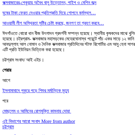
কক্সবাজারের-পেকুয়ায় অবৈধ বালু উত্তোলন, পাইপ ও মেশিন জব্দ
ঘুষের টাকা ফেরত দেওয়ার প্রতিশ্রুতি দিয়ে গোপনে কর্মস্থল…
আওয়ামী লীগ অস্থিরতা সৃষ্টির চেষ্টা করছে, জনগণ তা গ্রহণ করবে…
ঈদগাঁওতে বোরো ধান বীজ উৎপাদন প্রদর্শনী সম্পন্ন হয়েছে। স্থানীয় কৃষকদের মাঝে খুশ
হয়েছে। চট্রগ্রাম- কক্সবাজার মহাসড়কের মেহেরঘোনাস্থ পয়েন্টে পাঁচ একর সাড়ে ১২ কা
আবদুল্লাহ আল নোমান ও দৈনিক কক্সবাজার প্রতিদিনের স্টাফ রিপোর্টার এম আবু হেনা সাগর
এটি প্রতি ইউনিয়ন ভিত্তিক করা হয়েছে।
চট্টগ্রাম সংবাদ/ আই এইচ।
শেয়ার
আগে
ইসলামাবাদে পুকুরে পড়ে শিশুর মর্মান্তিক মৃত্যু
পরে
মোছলেম ও আমিনের রোগমুক্তি কামনায় দোয়া
এই বিভাগের আরো সংবাদ
More from author
চট্টগ্রাম