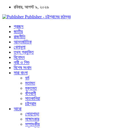
রবিবার, আগস্ট ৯, ২০২৬
Publisher - চট্টগ্রামের কন্ঠস্বর
প্রচ্ছদ
জাতীয়
রাজনীতি
আন্তর্জাতিক
খেলাধুলা
তথ্য প্রযুক্তি
বিনোদন
নারী ও শিশু
বিশেষ সংবাদ
সারা বাংলা
ধর্ম
মতামত
মুক্তমত
বাঁশখালী
সাতকানিয়া
চট্টগ্রাম
আরো
লোহাগাড়া
সাক্ষাৎকার
সম্পাদকীয়