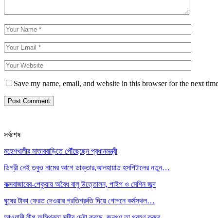
Save my name, email, and website in this browser for the next tim
সর্বশেষ
মহেশখালীর মাতারবাড়িতে পৌঁছেছেন প্রধানমন্ত্রী
ডিগ্রী নেই তবুও নামের আগে ডাক্তার,আলহায়াত হসপিটালের নতুন…
কক্সবাজারের-পেকুয়ায় অবৈধ বালু উত্তোলন, পাইপ ও মেশিন জব্দ
ঘুষের টাকা ফেরত দেওয়ার প্রতিশ্রুতি দিয়ে গোপনে কর্মস্থল…
আওয়ামী লীগ অস্থিরতা সৃষ্টির চেষ্টা করছে, জনগণ তা গ্রহণ করবে…