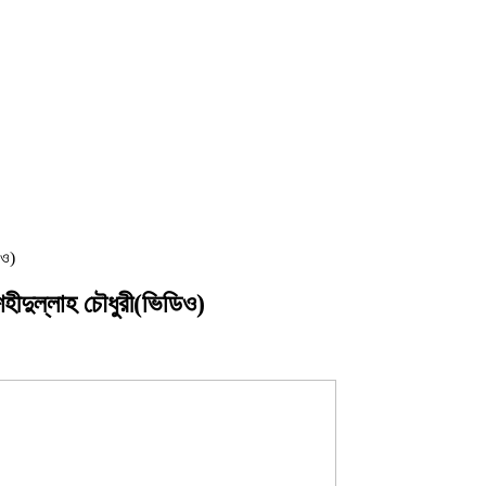
িও)
শহীদুল্লাহ চৌধুরী(ভিডিও)