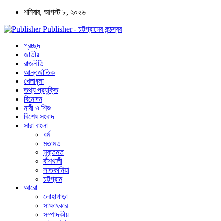
শনিবার, আগস্ট ৮, ২০২৬
Publisher - চট্টগ্রামের কন্ঠস্বর
প্রচ্ছদ
জাতীয়
রাজনীতি
আন্তর্জাতিক
খেলাধুলা
তথ্য প্রযুক্তি
বিনোদন
নারী ও শিশু
বিশেষ সংবাদ
সারা বাংলা
ধর্ম
মতামত
মুক্তমত
বাঁশখালী
সাতকানিয়া
চট্টগ্রাম
আরো
লোহাগাড়া
সাক্ষাৎকার
সম্পাদকীয়