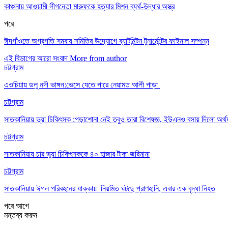
কাঞ্চনায় আওয়ামী লীগনেতা মারুফকে হত্যার মিশন ব্যর্থ-উদ্ধার অস্ত্র
পরে
ঈদগাঁওতে অগ্রগতি সমবায় সমিতির উদ্যোগে ব্যাটমিন্টন টুনার্মেন্টের ফাইনাল সম্পন্ন
এই বিভাগের আরো সংবাদ
More from author
চট্টগ্রাম
এওচিয়ায় ডলু নদী ভাঙ্গন:ভেসে যেতে পারে নেয়ামত আলী পাড়া
চট্টগ্রাম
সাতকানিয়ায় ভূয়া চিকিৎসক :পড়াশোনা নেই তবুও তারা বিশেষজ্ঞ, ইউএনও বসায় দিলো অর্থ
চট্টগ্রাম
সাতকানিয়ায় চার ভুয়া চিকিৎসককে ৪০ হাজার টাকা জরিমানা
চট্টগ্রাম
সাতকানিয়ায় ঈগল পরিবহনের ধাক্কায় নিয়মিত ঘটছে প্রাণহানি, এবার এক বৃদ্ধা নিহত
পরে
আগে
মন্তব্য করুন