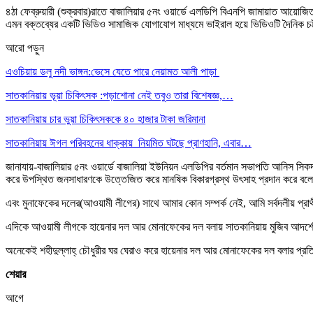
৪ঠা ফেব্রুয়ারী (শুক্রবার)রাতে বাজালিয়ার ৫নং ওয়ার্ডে এলডিপি বিএনপি জামায়াত আয়োজি
এমন বক্তব্যের একটি ভিডিও সামাজিক যোগাযোগ মাধ্যমে ভাইরাল হয়ে ভিডিওটি দৈনিক চট
আরো পড়ুন
এওচিয়ায় ডলু নদী ভাঙ্গন:ভেসে যেতে পারে নেয়ামত আলী পাড়া
সাতকানিয়ায় ভূয়া চিকিৎসক :পড়াশোনা নেই তবুও তারা বিশেষজ্ঞ,…
সাতকানিয়ায় চার ভুয়া চিকিৎসককে ৪০ হাজার টাকা জরিমানা
সাতকানিয়ায় ঈগল পরিবহনের ধাক্কায় নিয়মিত ঘটছে প্রাণহানি, এবার…
জানাযায়-বাজালিয়ার ৫নং ওয়ার্ডে বাজালিয়া ইউনিয়ন এলডিপির বর্তমান সভাপতি আনিস স
করে উপস্থিত জনসাধারণকে উত্তেজিত করে মানষিক বিকারগ্রস্থ উৎসাহ প্রদান করে বলে
এবং মুনাফেকের দলের(আওয়ামী লীগের) সাথে আমার কোন সম্পর্ক নেই, আমি সর্বদলীয় প্র
এদিকে আওয়ামী লীগকে হায়েনার দল আর মোনাফেকের দল বলায় সাতকানিয়ায় মুজিব আদর্
অনেকেই শহীদুল্লাহ্ চৌধুরীর ঘর ঘেরাও করে হায়েনার দল আর মোনাফেকের দল বলার প্রতি
শেয়ার
আগে