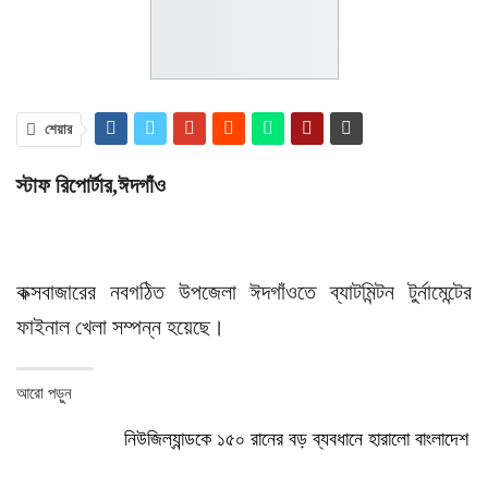
শেয়ার
স্টাফ রিপোর্টার,ঈদগাঁও
কক্সবাজারের নবগঠিত উপজেলা ঈদগাঁওতে ব্যাটমিন্টন টুর্নামেন্টের
ফাইনাল খেলা সম্পন্ন হয়েছে।
আরো পড়ুন
নিউজিল্যান্ডকে ১৫০ রানের বড় ব্যবধানে হারালো বাংলাদেশ