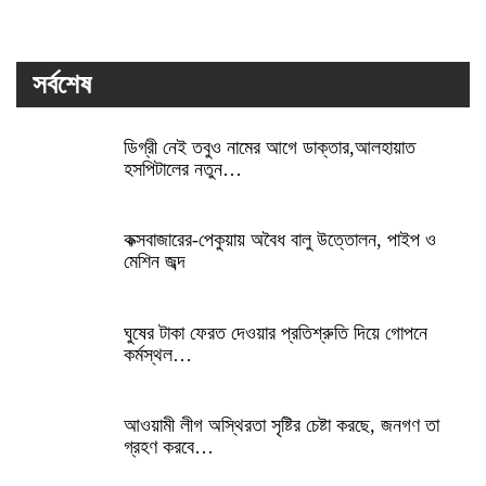
সর্বশেষ
ডিগ্রী নেই তবুও নামের আগে ডাক্তার,আলহায়াত
হসপিটালের নতুন…
কক্সবাজারের-পেকুয়ায় অবৈধ বালু উত্তোলন, পাইপ ও
মেশিন জব্দ
ঘুষের টাকা ফেরত দেওয়ার প্রতিশ্রুতি দিয়ে গোপনে
কর্মস্থল…
আওয়ামী লীগ অস্থিরতা সৃষ্টির চেষ্টা করছে, জনগণ তা
গ্রহণ করবে…