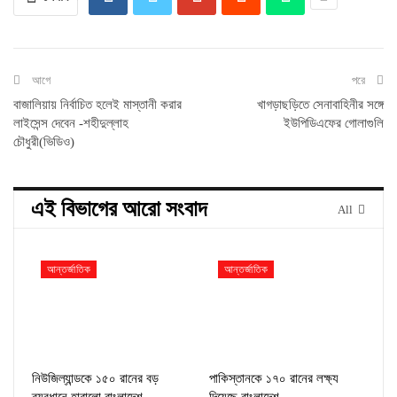
আগে
পরে
বাজালিয়ায় নির্বাচিত হলেই মাস্তানী করার
খাগড়াছড়িতে সেনাবাহিনীর সঙ্গে
লাইসেন্স দেবেন -শহীদুল্লাহ
ইউপিডিএফের গোলাগুলি
চৌধুরী(ভিডিও)
এই বিভাগের আরো সংবাদ
All
আন্তর্জাতিক
আন্তর্জাতিক
নিউজিল্যান্ডকে ১৫০ রানের বড়
পাকিস্তানকে ১৭০ রানের লক্ষ্য
ব্যবধানে হারালো বাংলাদেশ
দিয়েছে বাংলাদেশ