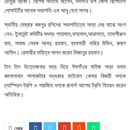
চৌধুরী রিকো। বিশেষ অতিথি ছিলেন, ঈদগাঁও উপ জেলা রিপোর্টার্স
সোসাইটির সাবেক সভাপতি এম আবু হেনা সাগর।
স্থানীয় মেম্বার বজলুর রশিদের সভাপতিত্বে অন্য দের মাঝে অংশ
নেন- টুনামেন্ট কমিটির সদস্য শাহাদাত,ফায়সাল,আরাফাত, তাফসীরুল
হুদা, সমাজ সেবক আবদু রহমান, ব্যবসায়ী নাছির উদ্দিন, রুহুল
আমিন। রেফারীর দায়িত্ব পালন করেন মিজানুর রহমান।
টান টান উত্তেজনার মধ্য দিয়ে ঈদগাঁওর মাইজ পাড়া বনাম
জালালাবাদ পালাকাটার মধ্যকার ফাইনাল খেলায় বিজয়ী দলকে
চ্যাম্পিয়ন ট্রপি ও পরাজিত দলকে রানার্স আপের ট্রপি বিতরন করেন
অতিথিরা।
শেয়ার