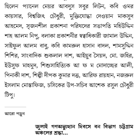
ছিলেন প্যানেল মেয়র আবদুস সবুর লিটন, কবি ওমর
কায়সার, বিশ্বজিৎ চৌধুরী, মুক্তিযোদ্ধা দেওয়ান মাকসুদ
আহমেদ, সৃজনশীল প্রকাশনা পরিষদের সভাপতি মহিউদ্দিন
শাহ আলম নিপু, বলাকা প্রকাশনীর স্বত্বাধিকারী জামাল উদ্দিন,
সাইফুল আলম বাবু, কবি কামরুল হাসান বাদল, শামসুদ্দিন
শিশির, সাংবাদিক শুকলাল দাশ, আইয়ুব সৈয়দ, মো. জহির,
ইউসুফ মাহমুদ, শিশুসাহিত্যিক আ ফ ম মোদাচ্ছের আলী,
পিনাকী দাশ, শিল্পী দীপক কুমার দত্ত, আরিফ রায়হান, নজরুল
ইসলাম মোস্তাফিজ, চসিকের উপ-সচিব আশেক রসুল চৌধুরী
টিপু।
আরো পড়ুন
জুলাই গণঅভ্যুত্থান দিবসে বন বিভাগ চট্টগ্রাম
অঞ্চলের শ্রদ্ধা…