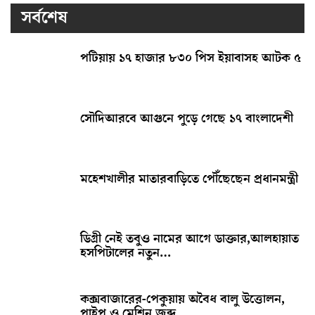
সর্বশেষ
পটিয়ায় ১৭ হাজার ৮৩০ পিস ইয়াবাসহ আটক ৫
সৌদিআরবে আগুনে পুড়ে গেছে ১৭ বাংলাদেশী
মহেশখালীর মাতারবাড়িতে পৌঁছেছেন প্রধানমন্ত্রী
ডিগ্রী নেই তবুও নামের আগে ডাক্তার,আলহায়াত
হসপিটালের নতুন…
কক্সবাজারের-পেকুয়ায় অবৈধ বালু উত্তোলন,
পাইপ ও মেশিন জব্দ