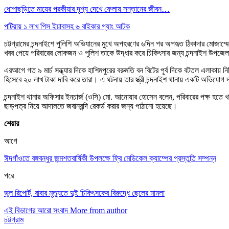
ধোপাছড়িতে মায়ের পরকীয়ার দৃশ্য দেখে ফেলায় সন্তানের জীবন…
পটিয়ায় ১ লাখ পিস ইয়াবাসহ ৬ বাইকার গ্যাং আটক
চট্টগ্রামের চন্দনাইশে পুলিশি অভিযানের মুখে অপহরণের ৬দিন পর অপহৃত ঠিকাদার মোজাম
খবর পেয়ে পরিবারের লোকজন ও পুলিশ তাকে উদ্ধার করে চিকিৎসার জন্য চন্দনাইশ উপজেলা স্
এরআগে গত ৯ মার্চ সন্ধ্যার দিকে হাশিমপুরের বরুমতি বন বিটের পূর্ব দিকে বটতল এলাকায় নি
হিসেবে ২০ লাখ টাকা দাবি করে তারা। এ ঘটনায় তার স্ত্রী চন্দনাইশ থানায় একটি অভিযোগ
চন্দনাইশ থানার অফিসার ইনচার্জ (ওসি) মো. আনোয়ার হোসেন বলেন, পরিবারের পক্ষ হতে খ
ছাড়পত্র নিয়ে আদালতে জবানবন্দি রেকর্ড করার জন্য পাঠানো হয়েছে।
শেয়ার
আগে
ঈদগাঁওতে বঙ্গবন্ধুর জন্মশতবার্ষিকী উপলক্ষে ফ্রি মেডিকেল ক্যাম্পের প্রস্তুতি সম্পন্ন
পরে
ভুল রিপোর্ট, বাবার মৃত্যুতে দুই চিকিৎসকের বিরুদ্ধে ছেলের মামলা
এই বিভাগের আরো সংবাদ
More from author
চট্টগ্রাম