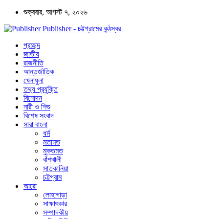
শুক্রবার, আগস্ট ৭, ২০২৬
Publisher - চট্টগ্রামের কন্ঠস্বর
প্রচ্ছদ
জাতীয়
রাজনীতি
আন্তর্জাতিক
খেলাধুলা
তথ্য প্রযুক্তি
বিনোদন
নারী ও শিশু
বিশেষ সংবাদ
সারা বাংলা
ধর্ম
মতামত
মুক্তমত
বাঁশখালী
সাতকানিয়া
চট্টগ্রাম
আরো
লোহাগাড়া
সাক্ষাৎকার
সম্পাদকীয়