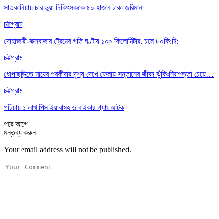
সাতকানিয়ায় চার ভুয়া চিকিৎসককে ৪০ হাজার টাকা জরিমানা
চট্টগ্রাম
দোহাজারী-কক্সবাজার ট্রেনের গতি ঘণ্টায় ১০০ কিলোমিটার, চলে ৮০কি:মি:
চট্টগ্রাম
ধোপাছড়িতে মায়ের পরকীয়ার দৃশ্য দেখে ফেলায় সন্তানের জীবন ঝুঁকিঃনিরাপত্তা চেয়ে…
চট্টগ্রাম
পটিয়ায় ১ লাখ পিস ইয়াবাসহ ৬ বাইকার গ্যাং আটক
পরে
আগে
মন্তব্য করুন
Your email address will not be published.