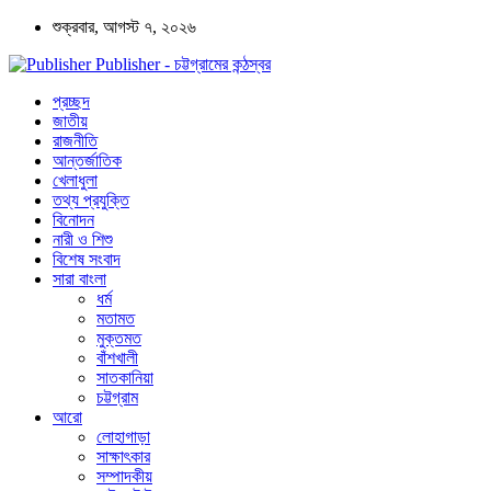
শুক্রবার, আগস্ট ৭, ২০২৬
Publisher - চট্টগ্রামের কন্ঠস্বর
প্রচ্ছদ
জাতীয়
রাজনীতি
আন্তর্জাতিক
খেলাধুলা
তথ্য প্রযুক্তি
বিনোদন
নারী ও শিশু
বিশেষ সংবাদ
সারা বাংলা
ধর্ম
মতামত
মুক্তমত
বাঁশখালী
সাতকানিয়া
চট্টগ্রাম
আরো
লোহাগাড়া
সাক্ষাৎকার
সম্পাদকীয়