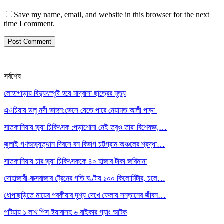
Save my name, email, and website in this browser for the next
time I comment.
সর্বশেষ
লোহাগাড়ায় বিদ্যুৎস্পৃষ্ট হয়ে মাদ্রাসা ছাত্রের মৃত্যু
এওচিয়ায় ডলু নদী ভাঙ্গন:ভেসে যেতে পারে নেয়ামত আলী পাড়া
সাতকানিয়ায় ভূয়া চিকিৎসক :পড়াশোনা নেই তবুও তারা বিশেষজ্ঞ,…
জুলাই গণঅভ্যুত্থান দিবসে বন বিভাগ চট্টগ্রাম অঞ্চলের শ্রদ্ধা…
সাতকানিয়ায় চার ভুয়া চিকিৎসককে ৪০ হাজার টাকা জরিমানা
দোহাজারী-কক্সবাজার ট্রেনের গতি ঘণ্টায় ১০০ কিলোমিটার, চলে…
ধোপাছড়িতে মায়ের পরকীয়ার দৃশ্য দেখে ফেলায় সন্তানের জীবন…
পটিয়ায় ১ লাখ পিস ইয়াবাসহ ৬ বাইকার গ্যাং আটক