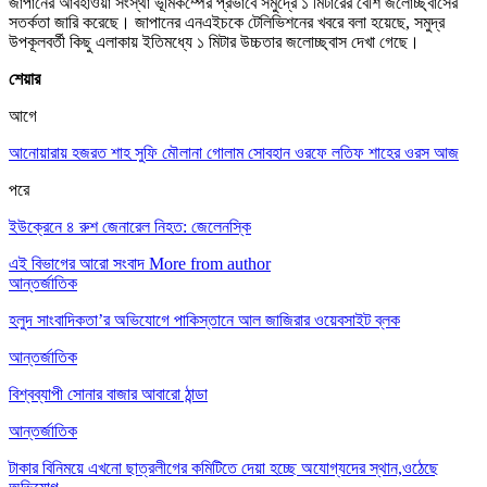
জাপানের আবহাওয়া সংস্থা ভূমিকম্পের প্রভাবে সমুদ্রে ১ মিটারের বেশি জলোচ্ছ্বাসের
সতর্কতা জারি করেছে। জাপানের এনএইচকে টেলিভিশনের খবরে বলা হয়েছে, সমুদ্র
উপকূলবর্তী কিছু এলাকায় ইতিমধ্যে ১ মিটার উচ্চতার জলোচ্ছ্বাস দেখা গেছে।
শেয়ার
আগে
আনোয়ারায় হজরত শাহ সুফি মৌলানা গোলাম সোবহান ওরফে লতিফ শাহের ওরস আজ
পরে
ইউক্রেনে ৪ রুশ জেনারেল নিহত: জেলেনস্কি
এই বিভাগের আরো সংবাদ
More from author
আন্তর্জাতিক
হলুদ সাংবাদিকতা’র অভিযোগে পাকিস্তানে আল জাজিরার ওয়েবসাইট ব্লক
আন্তর্জাতিক
বিশ্বব্যাপী সোনার বাজার আবারো ঠান্ডা
আন্তর্জাতিক
টাকার বিনিময়ে এখনো ছাত্রলীগের কমিটিতে দেয়া হচ্ছে অযোগ্যদের স্থান,ওঠেছে