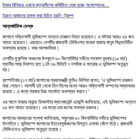
টাকার বিনিময়ে এখনো ছাত্রলীগের কমিটিতে দেয়া হচ্ছে অযোগ্যদের…
ইরানে আমাদের হামলা করা উচিত হয়নি : ট্রাম্প
আন্তর্জাতিক ডেস্ক
জাপানে শক্তিশালী ভূমিকম্পে অন্তত চারজন নিহত হয়েছেন। এ ঘটনায় আরও ৯৪ জন
আহত হয়েছেন। এছাড়াও দেশটির রাজধানী টোকিওসহ কয়েক হাজার মানুষ বিদ্যুৎবিহীন
অবস্থায় রয়েছে। খবর আলজাজিরা।
দেশটির ফুকুশিমা অঞ্চলের উপকূলে ৬০ কিলোমিটার গভীরে গতকাল বুধবার (১৬ মার্চ)
স্থানীয় সময় দিবাগত রাত ১১টা ৩৬ মিনিটে ৭ দশমিক ৪ মাত্রার এ ভূমিকম্প অনুভূত
হয়।
বৃহস্পতিবার (১৭ মার্চ) জাপানের প্রধানমন্ত্রী ফুমিও কিশিদা বলেন, ‘এ ভূমিকম্পে চারজন
মারা গেছেন। আগামী দুই থেকে তিন দিনের মধ্যে আরও শক্তিশালী কম্পনের সম্ভাবনার
রয়েছে। এ জন্য সরকার উচ্চ সতর্কতা অবলম্বন করবে।’
এর আগে ফায়ার অ্যান্ড ডিজাস্টার ম্যানেজমেন্ট এজেন্সি জানিয়েছে, এই ভূমিকম্পে অন্তত
৯৪ জন আহত হয়েছেন। এর মধ্যে চার জনের অবস্থা গুরুতর।
জাপানের আবহাওয়া সংস্থা জানিয়েছে, সমুদ্রের ৬০ কিলোমিটার গভীরে ভূমিকম্পের
উৎপত্তি। ভূমিকম্পে জাপানের উত্তরপূর্বাঞ্চলের বিস্তৃত এলাকা কেঁপে উঠে। রাজধানী
টোকিওতেও ভূমিকম্প অনুভূত হয়েছে।