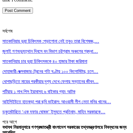
সর্বশেষ
সাতকানিয়ায় ভূয়া চিকিৎসক :পড়াশোনা নেই তবুও তারা বিশেষজ্ঞ,…
জুলাই গণঅভ্যুত্থান দিবসে বন বিভাগ চট্টগ্রাম অঞ্চলের শ্রদ্ধা…
সাতকানিয়ায় চার ভুয়া চিকিৎসককে ৪০ হাজার টাকা জরিমানা
দোহাজারী-কক্সবাজার ট্রেনের গতি ঘণ্টায় ১০০ কিলোমিটার, চলে…
ধোপাছড়িতে মায়ের পরকীয়ার দৃশ্য দেখে ফেলায় সন্তানের জীবন…
পটিয়ায় ১ লাখ পিস ইয়াবাসহ ৬ বাইকার গ্যাং আটক
আইসিইউতে হাতকড়া পরা ছবি ভাইরাল: আওয়ামী লীগ নেতা মনির খানের…
ডকুমেন্টারিতে ‘এক দফার ঘোষক’ ইস্যুতে প্রতিবাদ, মাহিন সরকারকে…
পরে
আগে
যথাযথ নিয়মানুসারে গণপ্রজাতন্ত্রী বাংলাদেশ সরকারের তথ্যমন্ত্রণালয়ে নিবন্ধনের জন্য
আবেদিত