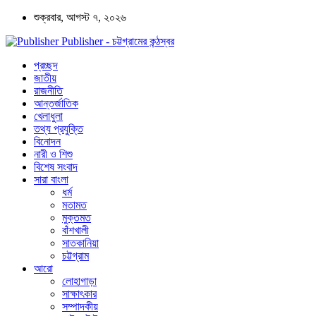
শুক্রবার, আগস্ট ৭, ২০২৬
Publisher - চট্টগ্রামের কন্ঠস্বর
প্রচ্ছদ
জাতীয়
রাজনীতি
আন্তর্জাতিক
খেলাধুলা
তথ্য প্রযুক্তি
বিনোদন
নারী ও শিশু
বিশেষ সংবাদ
সারা বাংলা
ধর্ম
মতামত
মুক্তমত
বাঁশখালী
সাতকানিয়া
চট্টগ্রাম
আরো
লোহাগাড়া
সাক্ষাৎকার
সম্পাদকীয়