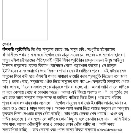
শেয়ার
বাঁশখালী প্রতিনিধিঃ
নিখোঁজ মাদ্রাসা ছাত্র মোঃ মামুন ছবি : সংগৃহীত চট্টগ্রামের
বাঁশখালীতে প্রায় ১ মাস ধরে নিখোঁজ মোঃ মামুন নামের ১৩ বছরের এক মাদ্রাসা ছাত্র।
মামুন দক্ষিণ চট্টগ্রামের ঐতিহ্যবাহী দ্বীনি শিক্ষা প্রতিষ্ঠান চাম্বল দারুল উলুম আইনুল
ইসলাম মাদ্রাসার হেফজ বিভাগে হোস্টেলে থেকে পড়াশোনা করতো। সে চাম্বল
ইউনিয়নের ২ নং ওয়ার্ডের শুম্মা সিকদার পাড়ার মোঃ ইব্রাহীমের পুত্র। এই ঘটনায় মোঃ
মামুনের পিতা বাদী হয়ে বাঁশখালী থানায় সাধারণ ডায়েরি করার প্রস্তুতি নিচ্ছেন বলে জানা
যায়। জানা গেছে, সন্তানের খোঁজ নিতে মামুনের বাবা গত ১৮ ফেব্রুয়ারী মাদ্রাসায় গেলে
তারা জানায়, ‘‘ ভোর সকাল থেকে মামুনকে পাওয়া যাচ্ছে না। আমরা জানি না সে কাউকে
না বলে কোথায় গেছে বা কোথায় আছে। আমরা এই বিষয়ে অবগত না।’’ এর পূর্বেও সে
এই রকম ভাবে মাদ্রাসা কতৃপক্ষকে না জানিয়ে পালিয়ে গিয়ে ছিল। পরে তার পরিবার
পুনরায় আবারও মাদ্রাসায় এনে দে। নিখোঁজ মামুনের বাবা মোঃ ইব্রাহীম জানান,আমার ২
ছেলে ও ১ মেয়ে। মামুন সবার বড়। অনেক আশা ভরসা নিয়ে আমার সন্তান কে আল্লাহ
কুরআন শিক্ষা দেওয়ার জন্য চেষ্টা করেছি। তার প্রায় হেফজ শেষ পযার্য়ে। এখন শুধু
দাউর করতেছে। এর মধ্যে সে কাউকে কোন কিছু না বলে কোথায় চলে যায়। আমি দীর্ঘ ১
মাস যাবৎ অনেক খোঁজাখুঁজি করে ও কোথাও কোন খোঁজ পাচ্ছি না। আমি সবার
সহযোগিতা চাচ্ছি । তার কোনো খবর পেলে আমার উক্ত নাম্বারে ০১৮৩১৮৩৯০৩৯