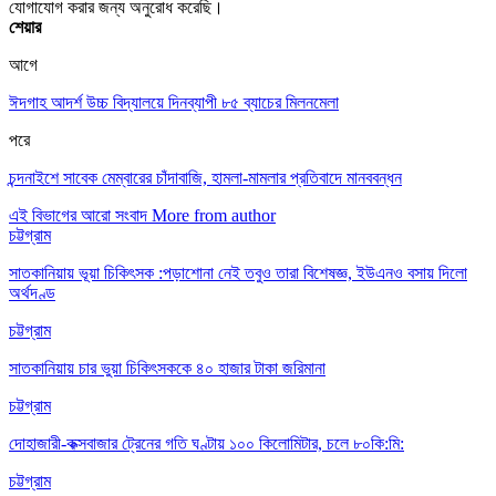
যোগাযোগ করার জন্য অনুরোধ করেছি।
শেয়ার
আগে
ঈদগাহ আদর্শ উচ্চ বিদ্যালয়ে দিনব্যাপী ৮৫ ব্যাচের মিলনমেলা
পরে
চন্দনাইশে সাবেক মেম্বারের চাঁদাবাজি, হামলা-মামলার প্রতিবাদে মানববন্ধন
এই বিভাগের আরো সংবাদ
More from author
চট্টগ্রাম
সাতকানিয়ায় ভূয়া চিকিৎসক :পড়াশোনা নেই তবুও তারা বিশেষজ্ঞ, ইউএনও বসায় দিলো
অর্থদণ্ড
চট্টগ্রাম
সাতকানিয়ায় চার ভুয়া চিকিৎসককে ৪০ হাজার টাকা জরিমানা
চট্টগ্রাম
দোহাজারী-কক্সবাজার ট্রেনের গতি ঘণ্টায় ১০০ কিলোমিটার, চলে ৮০কি:মি:
চট্টগ্রাম