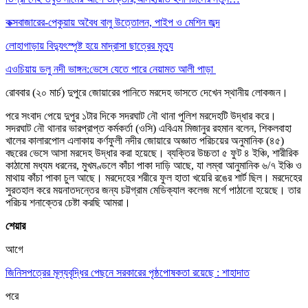
কক্সবাজারের-পেকুয়ায় অবৈধ বালু উত্তোলন, পাইপ ও মেশিন জব্দ
লোহাগাড়ায় বিদ্যুৎস্পৃষ্ট হয়ে মাদ্রাসা ছাত্রের মৃত্যু
এওচিয়ায় ডলু নদী ভাঙ্গন:ভেসে যেতে পারে নেয়ামত আলী পাড়া
রোববার (২০ মার্চ) দুপুরে জোয়ারের পানিতে মরদেহ ভাসতে দেখেন স্থানীয় লোকজন।
পরে সংবাদ পেয়ে দুপুর ১টার দিকে সদরঘাট নৌ থানা পুলিশ মরদেহটি উদ্ধার করে।
সদরঘাট নৌ থানার ভারপ্রাপ্ত কর্মকর্তা (ওসি) এবিএম মিজানুর রহমান বলেন, শিকলবাহা
খালের কালারপোল এলাকায় কর্ণফুলী নদীর জোয়ারে অজ্ঞাত পরিচয়ের অনুমানিক (৪৫)
বছরের ভেসে আসা মরদেহ উদ্ধার করা হয়েছে। ব্যক্তির উচ্চতা ৫ ফুট ৪ ইঞ্চি, শারীরিক
কাঠামো মধ্যম ধরনের, মুখমণ্ডলে কাঁচা পাকা দাড়ি আছে, যা লম্বা আনুমানিক ৬/৭ ইঞ্চি ও
মাথায় কাঁচা পাকা চুল আছে। মরদেহের শরীরে ফুল হাতা খয়েরি রঙের শার্ট ছিল। মরদেহের
সুরতহাল করে ময়নাতদন্তের জন্য চট্টগ্রাম মেডিক্যাল কলেজ মর্গে পাঠানো হয়েছে। তার
পরিচয় শনাক্তের চেষ্টা করছি আমরা।
শেয়ার
আগে
জিনিসপত্রের মূল্যবৃদ্ধির পেছনে সরকারের পৃষ্ঠপোষকতা রয়েছে : শাহাদাত
পরে