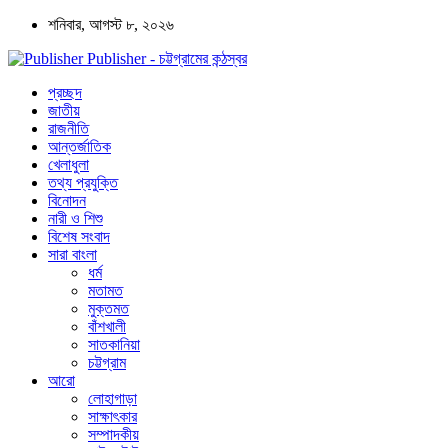
শনিবার, আগস্ট ৮, ২০২৬
Publisher - চট্টগ্রামের কন্ঠস্বর
প্রচ্ছদ
জাতীয়
রাজনীতি
আন্তর্জাতিক
খেলাধুলা
তথ্য প্রযুক্তি
বিনোদন
নারী ও শিশু
বিশেষ সংবাদ
সারা বাংলা
ধর্ম
মতামত
মুক্তমত
বাঁশখালী
সাতকানিয়া
চট্টগ্রাম
আরো
লোহাগাড়া
সাক্ষাৎকার
সম্পাদকীয়