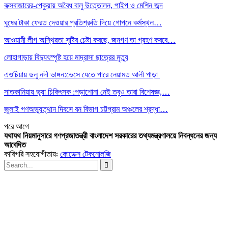
কক্সবাজারের-পেকুয়ায় অবৈধ বালু উত্তোলন, পাইপ ও মেশিন জব্দ
ঘুষের টাকা ফেরত দেওয়ার প্রতিশ্রুতি দিয়ে গোপনে কর্মস্থল…
আওয়ামী লীগ অস্থিরতা সৃষ্টির চেষ্টা করছে, জনগণ তা গ্রহণ করবে…
লোহাগাড়ায় বিদ্যুৎস্পৃষ্ট হয়ে মাদ্রাসা ছাত্রের মৃত্যু
এওচিয়ায় ডলু নদী ভাঙ্গন:ভেসে যেতে পারে নেয়ামত আলী পাড়া
সাতকানিয়ায় ভূয়া চিকিৎসক :পড়াশোনা নেই তবুও তারা বিশেষজ্ঞ,…
জুলাই গণঅভ্যুত্থান দিবসে বন বিভাগ চট্টগ্রাম অঞ্চলের শ্রদ্ধা…
পরে
আগে
যথাযথ নিয়মানুসারে গণপ্রজাতন্ত্রী বাংলাদেশ সরকারের তথ্যমন্ত্রণালয়ে নিবন্ধনের জন্য
আবেদিত
কারিগরি সহযোগীতায়ঃ
কোডেক্স টেকনোলজি