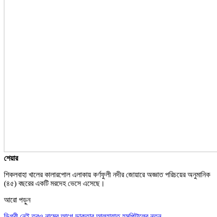
শেয়ার
শিকলবাহা খালের কালারপোল এলাকায় কর্ণফুলী নদীর জোয়ারে অজ্ঞাত পরিচয়ের অনুমানিক
(৪৫) বছরের একটি মরদেহ ভেসে এসেছে।
আরো পড়ুন
ডিগ্রী নেই তবুও নামের আগে ডাক্তার,আলহায়াত হসপিটালের নতুন…