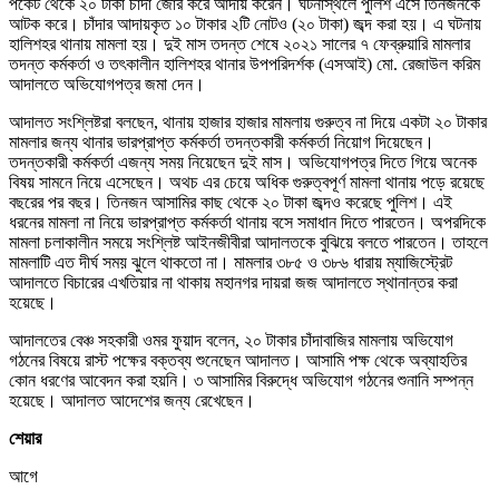
পকেট থেকে ২০ টাকা চাঁদা জোর করে আদায় করেন। ঘটনাস্থলে পুলিশ এসে তিনজনকে
আটক করে। চাঁদার আদায়কৃত ১০ টাকার ২টি নোটও (২০ টাকা) জব্দ করা হয়। এ ঘটনায়
হালিশহর থানায় মামলা হয়। দুই মাস তদন্ত শেষে ২০২১ সালের ৭ ফেব্রুয়ারি মামলার
তদন্ত কর্মকর্তা ও তৎকালীন হালিশহর থানার উপপরিদর্শক (এসআই) মো. রেজাউল করিম
আদালতে অভিযোগপত্র জমা দেন।
আদালত সংশ্লিষ্টরা বলছেন, থানায় হাজার হাজার মামলায় গুরুত্ব না দিয়ে একটা ২০ টাকার
মামলার জন্য থানার ভারপ্রাপ্ত কর্মকর্তা তদন্তকারী কর্মকর্তা নিয়োগ দিয়েছেন।
তদন্তকারী কর্মকর্তা এজন্য সময় নিয়েছেন দুই মাস। অভিযোগপত্র দিতে গিয়ে অনেক
বিষয় সামনে নিয়ে এসেছেন। অথচ এর চেয়ে অধিক গুরুত্বপূর্ণ মামলা থানায় পড়ে রয়েছে
বছরের পর বছর। তিনজন আসামির কাছ থেকে ২০ টাকা জব্দও করেছে পুলিশ। এই
ধরনের মামলা না নিয়ে ভারপ্রাপ্ত কর্মকর্তা থানায় বসে সমাধান দিতে পারতেন। অপরদিকে
মামলা চলাকালীন সময়ে সংশ্লিষ্ট আইনজীবীরা আদালতকে বুঝিয়ে বলতে পারতেন। তাহলে
মামলাটি এত দীর্ঘ সময় ঝুলে থাকতো না। মামলার ৩৮৫ ও ৩৮৬ ধারায় ম্যাজিস্ট্রেট
আদালতে বিচারের এখতিয়ার না থাকায় মহানগর দায়রা জজ আদালতে স্থানান্তর করা
হয়েছে।
আদালতের বেঞ্চ সহকারী ওমর ফুয়াদ বলেন, ২০ টাকার চাঁদাবাজির মামলায় অভিযোগ
গঠনের বিষয়ে রাস্ট পক্ষের বক্তব্য শুনেছেন আদালত। আসামি পক্ষ থেকে অব্যাহতির
কোন ধরণের আবেদন করা হয়নি। ৩ আসামির বিরুদ্ধে অভিযোগ গঠনের শুনানি সম্পন্ন
হয়েছে। আদালত আদেশের জন্য রেখেছেন।
শেয়ার
আগে