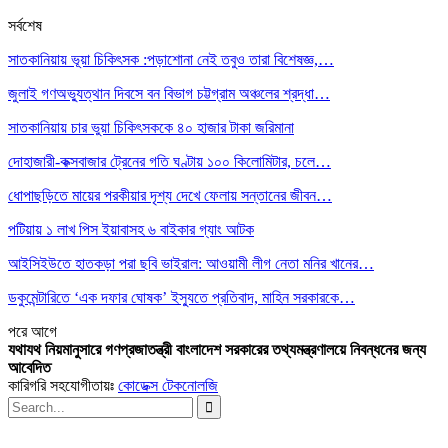
সর্বশেষ
সাতকানিয়ায় ভূয়া চিকিৎসক :পড়াশোনা নেই তবুও তারা বিশেষজ্ঞ,…
জুলাই গণঅভ্যুত্থান দিবসে বন বিভাগ চট্টগ্রাম অঞ্চলের শ্রদ্ধা…
সাতকানিয়ায় চার ভুয়া চিকিৎসককে ৪০ হাজার টাকা জরিমানা
দোহাজারী-কক্সবাজার ট্রেনের গতি ঘণ্টায় ১০০ কিলোমিটার, চলে…
ধোপাছড়িতে মায়ের পরকীয়ার দৃশ্য দেখে ফেলায় সন্তানের জীবন…
পটিয়ায় ১ লাখ পিস ইয়াবাসহ ৬ বাইকার গ্যাং আটক
আইসিইউতে হাতকড়া পরা ছবি ভাইরাল: আওয়ামী লীগ নেতা মনির খানের…
ডকুমেন্টারিতে ‘এক দফার ঘোষক’ ইস্যুতে প্রতিবাদ, মাহিন সরকারকে…
পরে
আগে
যথাযথ নিয়মানুসারে গণপ্রজাতন্ত্রী বাংলাদেশ সরকারের তথ্যমন্ত্রণালয়ে নিবন্ধনের জন্য
আবেদিত
কারিগরি সহযোগীতায়ঃ
কোডেক্স টেকনোলজি