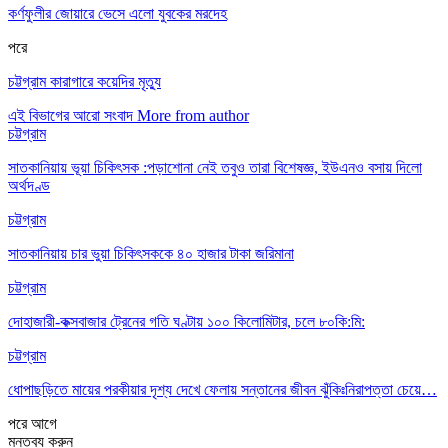
কর্ণফুলীর জোয়ারে ভেসে এলো যুবকের মরদেহ
পরে
চট্টগ্রাম কারাগারে কয়েদির মৃত্যু
এই বিভাগের আরো সংবাদ
More from author
চট্টগ্রাম
সাতকানিয়ায় ভূয়া চিকিৎসক :পড়াশোনা নেই তবুও তারা বিশেষজ্ঞ, ইউএনও বসায় দিলো
অর্থদণ্ড
চট্টগ্রাম
সাতকানিয়ায় চার ভুয়া চিকিৎসককে ৪০ হাজার টাকা জরিমানা
চট্টগ্রাম
দোহাজারী-কক্সবাজার ট্রেনের গতি ঘণ্টায় ১০০ কিলোমিটার, চলে ৮০কি:মি:
চট্টগ্রাম
ধোপাছড়িতে মায়ের পরকীয়ার দৃশ্য দেখে ফেলায় সন্তানের জীবন ঝুঁকিঃনিরাপত্তা চেয়ে…
পরে
আগে
মন্তব্য করুন