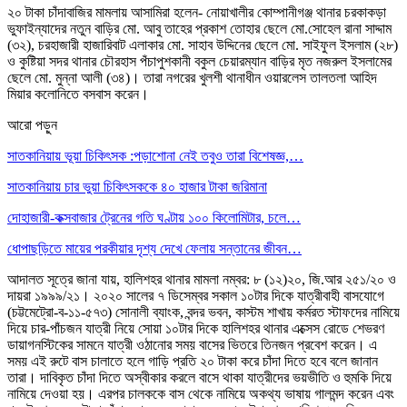
২০ টাকা চাঁদাবাজির মামলায় আসামিরা হলেন- নোয়াখালীর কোম্পানীগঞ্জ থানার চরকাকড়া
ভুফাইন্যাদের নতুন বাড়ির মো. আবু তাহের প্রকাশ তোহার ছেলে মো.সোহেল রানা সাদ্দাম
(৩২), চরহাজারী হাজারিবাট এলাকার মো. সাহাব উদ্দিনের ছেলে মো. সাইফুল ইসলাম (২৮)
ও কুষ্টিয়া সদর থানার চৌরহাস পঁচাপুশকানী বকুল চেয়ারম্যান বাড়ির মৃত নজরুল ইসলামের
ছেলে মো. মুন্না আলী (৩৪)। তারা নগরের খুলশী থানাধীন ওয়ারলেস তালতলা আহিদ
মিয়ার কলোনিতে বসবাস করেন।
আরো পড়ুন
সাতকানিয়ায় ভূয়া চিকিৎসক :পড়াশোনা নেই তবুও তারা বিশেষজ্ঞ,…
সাতকানিয়ায় চার ভুয়া চিকিৎসককে ৪০ হাজার টাকা জরিমানা
দোহাজারী-কক্সবাজার ট্রেনের গতি ঘণ্টায় ১০০ কিলোমিটার, চলে…
ধোপাছড়িতে মায়ের পরকীয়ার দৃশ্য দেখে ফেলায় সন্তানের জীবন…
আদালত সূত্রে জানা যায়, হালিশহর থানার মামলা নম্বর: ৮ (১২)২০, জি.আর ২৫১/২০ ও
দায়রা ১৯৯৯/২১। ২০২০ সালের ৭ ডিসেম্বর সকাল ১০টার দিকে যাত্রীবাহী বাসযোগে
(চট্টমেট্রো-ব-১১-৫৭৩) সোনালী ব্যাংক, বন্দর ভবন, কাস্টম শাখায় কর্মরত স্টাফদের নামিয়ে
দিয়ে চার-পাঁচজন যাত্রী নিয়ে সোয়া ১০টার দিকে হালিশহর থানার এক্সেস রোডে শেভরণ
ডায়াগনস্টিকের সামনে যাত্রী ওঠানোর সময় বাসের ভিতরে তিনজন প্রবেশ করেন। এ
সময় এই রুটে বাস চালাতে হলে গাড়ি প্রতি ২০ টাকা করে চাঁদা দিতে হবে বলে জানান
তারা। দাবিকৃত চাঁদা দিতে অস্বীকার করলে বাসে থাকা যাত্রীদের ভয়ভীতি ও হুমকি দিয়ে
নামিয়ে দেওয়া হয়। এরপর চালককে বাস থেকে নামিয়ে অকথ্য ভাষায় গালমন্দ করেন এবং