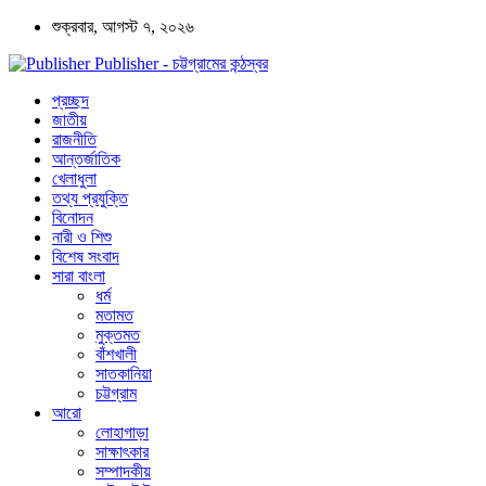
শুক্রবার, আগস্ট ৭, ২০২৬
Publisher - চট্টগ্রামের কন্ঠস্বর
প্রচ্ছদ
জাতীয়
রাজনীতি
আন্তর্জাতিক
খেলাধুলা
তথ্য প্রযুক্তি
বিনোদন
নারী ও শিশু
বিশেষ সংবাদ
সারা বাংলা
ধর্ম
মতামত
মুক্তমত
বাঁশখালী
সাতকানিয়া
চট্টগ্রাম
আরো
লোহাগাড়া
সাক্ষাৎকার
সম্পাদকীয়