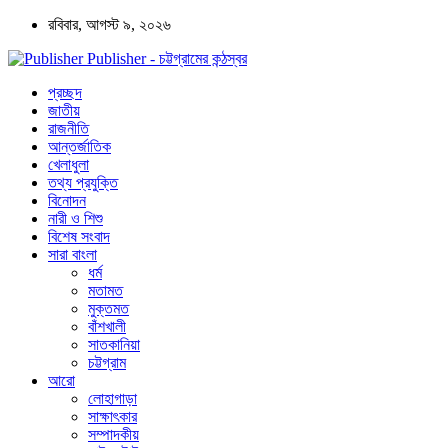
রবিবার, আগস্ট ৯, ২০২৬
Publisher - চট্টগ্রামের কন্ঠস্বর
প্রচ্ছদ
জাতীয়
রাজনীতি
আন্তর্জাতিক
খেলাধুলা
তথ্য প্রযুক্তি
বিনোদন
নারী ও শিশু
বিশেষ সংবাদ
সারা বাংলা
ধর্ম
মতামত
মুক্তমত
বাঁশখালী
সাতকানিয়া
চট্টগ্রাম
আরো
লোহাগাড়া
সাক্ষাৎকার
সম্পাদকীয়