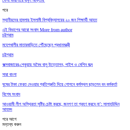
ফেনী কারাগারে বাবুল আক্তার
পরে
স্থানীয়দের হামলায় ইসলামী বিশ্ববিদ্যালয়ের ২০ জন শিক্ষার্থী আহত
এই বিভাগের আরো সংবাদ
More from author
চট্টগ্রাম
মহেশখালীর মাতারবাড়িতে পৌঁছেছেন প্রধানমন্ত্রী
চট্টগ্রাম
কক্সবাজারের-পেকুয়ায় অবৈধ বালু উত্তোলন, পাইপ ও মেশিন জব্দ
সারা বাংলা
ঘুষের টাকা ফেরত দেওয়ার প্রতিশ্রুতি দিয়ে গোপনে কর্মস্থল ছাড়লেন বন কর্মকর্তা
বিশেষ সংবাদ
আওয়ামী লীগ অস্থিরতা সৃষ্টির চেষ্টা করছে, জনগণ তা গ্রহণ করবে না’: সালাহউদ্দিন
আহমদ
পরে
আগে
মন্তব্য করুন