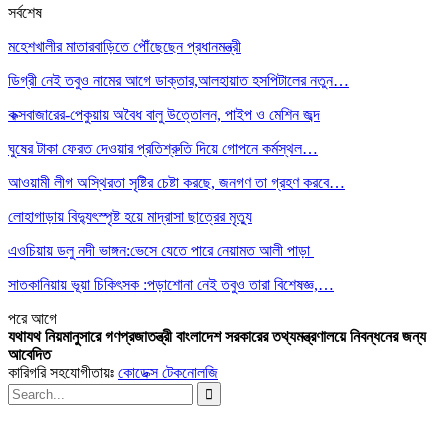
সর্বশেষ
মহেশখালীর মাতারবাড়িতে পৌঁছেছেন প্রধানমন্ত্রী
ডিগ্রী নেই তবুও নামের আগে ডাক্তার,আলহায়াত হসপিটালের নতুন…
কক্সবাজারের-পেকুয়ায় অবৈধ বালু উত্তোলন, পাইপ ও মেশিন জব্দ
ঘুষের টাকা ফেরত দেওয়ার প্রতিশ্রুতি দিয়ে গোপনে কর্মস্থল…
আওয়ামী লীগ অস্থিরতা সৃষ্টির চেষ্টা করছে, জনগণ তা গ্রহণ করবে…
লোহাগাড়ায় বিদ্যুৎস্পৃষ্ট হয়ে মাদ্রাসা ছাত্রের মৃত্যু
এওচিয়ায় ডলু নদী ভাঙ্গন:ভেসে যেতে পারে নেয়ামত আলী পাড়া
সাতকানিয়ায় ভূয়া চিকিৎসক :পড়াশোনা নেই তবুও তারা বিশেষজ্ঞ,…
পরে
আগে
যথাযথ নিয়মানুসারে গণপ্রজাতন্ত্রী বাংলাদেশ সরকারের তথ্যমন্ত্রণালয়ে নিবন্ধনের জন্য
আবেদিত
কারিগরি সহযোগীতায়ঃ
কোডেক্স টেকনোলজি