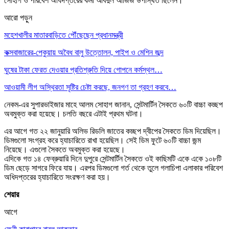
সোহাগ ও পরিবেশ অধিদপ্তরের কর্মী আবদুল আজিজ উপস্থিত ছিলেন।
আরো পড়ুন
মহেশখালীর মাতারবাড়িতে পৌঁছেছেন প্রধানমন্ত্রী
কক্সবাজারের-পেকুয়ায় অবৈধ বালু উত্তোলন, পাইপ ও মেশিন জব্দ
ঘুষের টাকা ফেরত দেওয়ার প্রতিশ্রুতি দিয়ে গোপনে কর্মস্থল…
আওয়ামী লীগ অস্থিরতা সৃষ্টির চেষ্টা করছে, জনগণ তা গ্রহণ করবে…
নেকম-এর সুপারভাইজার মাহে আলম সোহাগ জানান, সেন্টমার্টিন সৈকতে ৬০টি বাচ্চা কচ্ছপ
অবমুক্ত করা হয়েছে। চলতি বছরে এটাই প্রথম ঘটনা।
এর আগে গত ২২ জানুয়ারি অলিভ রিডলি জাতের কচ্ছপ দ্বীপের সৈকতে ডিম দিয়েছিল।
ডিমগুলো সংগ্রহ করে হ্যাচারিতে রাখা হয়েছিল। সেই ডিম ফুটে ৬০টি বাচ্চা জন্ম
নিয়েছে। এগুলো সৈকতে অবমুক্ত করা হয়েছে।
এদিকে গত ১৪ ফেব্রুয়ারি দিনে দুপুরে সেন্টমার্টিন সৈকতে ওই কাছিমটি একে একে ১০৮টি
ডিম ছেড়ে সাগরে ফিরে যায়। এরপর ডিমগুলো গর্ত থেকে তুলে গলাচিপা এলাকার পরিবেশ
অধিদপ্তরের হ্যাচারিতে সংরক্ষণ করা হয়।
শেয়ার
আগে